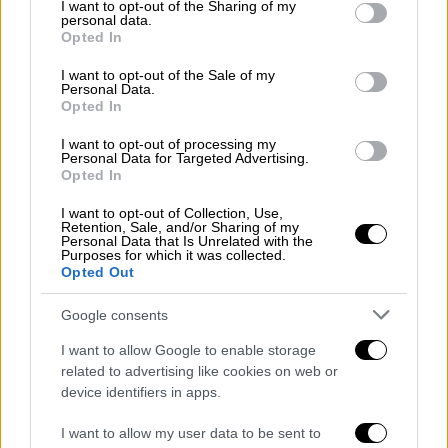
not limited to your visit or usage behaviour. You may click to
I want to opt-out of the Sharing of my
Για 23η χρονιά πολλοί αγαπημένοι
personal data.
grant or deny consent to Google and its third-party tags to
καλλιτέχνες εντυπωσίασαν στη σκηνή των
Opted In
use your data for below specified purposes in below Google
βραβείων
consent section.
I want to opt-out of the Sale of my
Personal Data.
Opted In
I want to opt-out of processing my
Personal Data for Targeted Advertising.
Opted In
I want to opt-out of Collection, Use,
Retention, Sale, and/or Sharing of my
Personal Data that Is Unrelated with the
Purposes for which it was collected.
Opted Out
Google consents
I want to allow Google to enable storage
related to advertising like cookies on web or
device identifiers in apps.
Lifestyle
|
16.06.2026 10:03
I want to allow my user data to be sent to