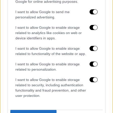
Google for online advertising purposes.
Akylas: Οι θυσίες της οικογένειάς του, η
Eurovision και η στιγμή που λύγισε από
I want to allow Google to send me
συγκίνηση
personalized advertising.
Ο νεαρός καλλιτέχνης μίλησε για όλα ένα
I want to allow Google to enable storage
μήνα μετά τον τελικό της Eurovision 2026
related to analytics like cookies on web or
device identifiers in apps.
I want to allow Google to enable storage
related to functionality of the website or app.
I want to allow Google to enable storage
related to personalization.
I want to allow Google to enable storage
related to security, including authentication
functionality and fraud prevention, and other
user protection.