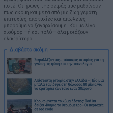
ποτέ. Οι ήρωες της σειράς μας μαθαίνουν
πως ακόμη και μετά από μια ζωή γεμάτη
επιτυχίες, αποτυχίες και απώλειες,
μπορούμε να ξαναρχίσουμε. Και με λίγο
χιούμορ —ή και πολύ— όλα μοιάζουν
ελαφρύτερα.
Διαβάστε ακόμη
Ξεφυλλίζοντας... τέσσερις ιστορίες για τη
γνώση, τη φύση και την τεχνολογία
Απίστευτη ιστορία στην Ελλάδα – Πώς μια
μπάλα ταξίδεψε στη θάλασσα 80 μίλια για
να κρατήσει ζωντανό έναν 30χρονο!
Κορυφώνεται το κύμα ζέστης: Πού θα
δείξει 40αρια το θερμόμετρο - Οι περιοχές
σε red code