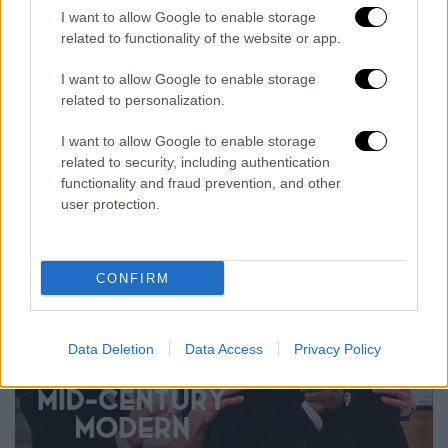
σεξουαλικότητα, το γήρας, την απώλεια,
I want to allow Google to enable storage
αλλά και την πολιτική. Η σειρά θυμίζει ότι οι
related to functionality of the website or app.
φιλίες της τρίτης ηλικίας δεν είναι
I want to allow Google to enable storage
λιγότερο πολύπλοκες ή σημαντικές από τις
related to personalization.
πιο νεαρές. Ότι η ζωή των queer ατόμων δεν
σταματά στα 30. Ότι το να γελάς με
I want to allow Google to enable storage
ανθρώπους που έχουν ζήσει, πονέσει και
related to security, including authentication
functionality and fraud prevention, and other
επιβιώσει, έχει άλλη βαρύτητα.
user protection.
CONFIRM
video
Data Deletion
Data Access
Privacy Policy