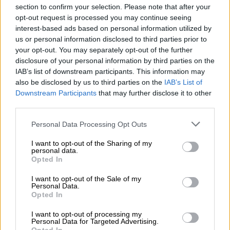
Λι Γκράχαμ
), πρώην αρθρογράφος της
Vogue
,
section to confirm your selection. Please note that after your
είναι φινετσάτος αλλά κυκλοθυμικός, με
opt-out request is processed you may continue seeing
εμμονή στην υψηλή αισθητική. Ο
interest-based ads based on personal information utilized by
us or personal information disclosed to third parties prior to
γοητευτικός Τζέρι (
Ματ Μπόμερ
) είναι
your opt-out. You may separately opt-out of the further
αφελής αλλά ζεστός, ένας αεροσυνοδός με
disclosure of your personal information by third parties on the
καρδιά μικρού παιδιού.
IAB’s list of downstream participants. This information may
also be disclosed by us to third parties on the
IAB’s List of
Μαζί τους ζει και η μητέρα του Μπάνι, την
Downstream Participants
that may further disclose it to other
οποία υποδύεται η σπουδαία
Λίντα
third parties.
Λέιβιν
που έφυγε από τη ζωή πριν
Please note that this website/app uses one or more Google
Personal Data Processing Opt Outs
ολοκληρωθούν τα γυρίσματα της πρώτης
services and may gather and store information including but
σεζόν. Η παρουσία της, με το δηλητηριώδες
not limited to your visit or usage behaviour. You may click to
I want to opt-out of the Sharing of my
personal data.
grant or deny consent to Google and its third-party tags to
αλλά γεμάτο αγάπη χιούμορ της, λειτουργεί
Opted In
use your data for below specified purposes in below Google
σαν άγκυρα συναισθηματικής
consent section.
I want to opt-out of the Sale of my
σταθερότητας. Η
Πάμελα Άντλον
, ως η
Personal Data.
Opted In
σκληρή αδελφή του Μπάνι, έρχεται ως
ενίσχυση, αλλά δεν αντικαθιστά το καυστικό
I want to opt-out of processing my
Personal Data for Targeted Advertising.
χιούμορ της Λέιβιν.