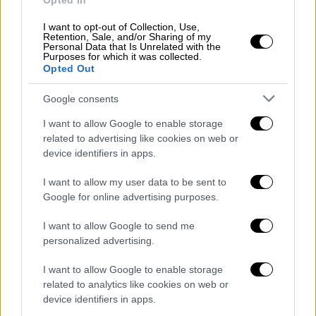
Opted In
Χωρίς διδακτισμό
I want to opt-out of Collection, Use,
Retention, Sale, and/or Sharing of my
Personal Data that Is Unrelated with the
Αν και το «Mid-Century Modern» βασίζεται
Purposes for which it was collected.
Opted Out
στην καθημερινότητα ομοφυλόφιλων
χαρακτήρων, δεν εγκλωβίζεται στην ανάγκη
Google consents
να «εκπαιδεύσει» ή να εξηγήσει
. Αποτυπώνει
I want to allow Google to enable storage
τη φιλία μεταξύ γκέι ανδρών με φυσικότητα
related to advertising like cookies on web or
και αμεσότητα, κάτι σπάνιο ακόμα και στις
device identifiers in apps.
πιο προοδευτικές πλατφόρμες. Οι επιλογές
στο σενάριο προσφέρουν έναν πολιτισμικό
I want to allow my user data to be sent to
Google for online advertising purposes.
καθρέφτη της LGBTQ+ κοινότητας χωρίς
υπερβολές ή καρικατούρες,
αποτυπώνοντας
I want to allow Google to send me
τις δυσκολίες του να μεγαλώνεις, να χάνεις
personalized advertising.
και να ξαναβρίσκεις ελπίδα
.
I want to allow Google to enable storage
Τα αστεία είναι πνευματώδη, πολλές φορές
related to analytics like cookies on web or
device identifiers in apps.
τολμηρά, και αγγίζουν ζητήματα όπως τη