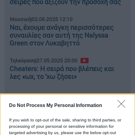
σειρές που αξίζουν την προσοχή σας
Μουσική
|
02.06.2025 12:10
Ναι, έχουμε ανάγκη περισσότερες
συναυλίες σαν αυτή της Nalyssa
Green στον Λυκαβηττό
Τηλεόραση
|
27.05.2025 20:00
Cheaters: Η σειρά που βλέπεις και
λες «ωχ, το ‘χω ζήσει»
Ο Μπάνι, που τον υποδύεται ο
Νέιθαν Λέιν
,
Do Not Process My Personal Information
είναι ο εύπορος ιδιοκτήτης μιας αλυσίδας
If you wish to opt-out of the sale, sharing to third parties, or
καταστημάτων εσωρούχων που προσπαθεί
processing of your personal or sensitive information for
ακόμα να βρει τον έρωτα. Ο Άρθουρ (
Νέιθαν
targeted advertising by us, please use the below opt-out