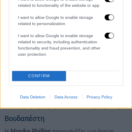
περιγράφει μια πόλη γεμάτη ιστορία και
related to functionality of the website or app.
γεύσεις: το
sfincione
, οι αγορές Vucciria και
I want to allow Google to enable storage
Ballaro, τα παλιά αραβικά σοκάκια της La
related to personalization.
Kalsa και ο
Βοτανικός Κήπος
συνθέτουν ένα
μωσαϊκό φθινοπωρινής ζωής.
I want to allow Google to enable storage
related to security, including authentication
Βιέννη
functionality and fraud prevention, and other
user protection.
Η
Becki Enright
γράφει πως μετά το
καλοκαίρι, η Βιέννη μεταμορφώνεται σε
«πόλη του χρυσού φωτός», με κεχριμπαρένια
CONFIRM
πάρκα, φθινοπωρινά κρασιά και ζεστές
σούπες κολοκύθας.
Με 700 εκτάρια
Data Deletion
Data Access
Privacy Policy
αμπελώνων, παραμένει η πιο
οινοπαραγωγική πρωτεύουσα της Ευρώπης.
Βουδαπέστη
Η
Monika Phillips
παρουσιάζει μια ήρεμη,