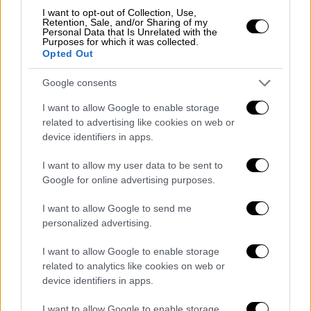
πλευρά της πόλης — τους λόφους της
I want to opt-out of Collection, Use,
Αθήνας, ιδανικούς για φθινοπωρινούς
Retention, Sale, and/or Sharing of my
Personal Data that Is Unrelated with the
περιπάτους:
Purposes for which it was collected.
Opted Out
«Οι λόφοι των Νυμφών και των Μουσών
Google consents
προσφέρουν ανάσες φύσης και μαγευτική
θέα στην
Ακρόπολη
».
I want to allow Google to enable storage
related to advertising like cookies on web or
Για τη διαμονή, προτείνει την
Πλάκα
ως
device identifiers in apps.
ιδανική βάση, ενώ για φαγητό ξεχωρίζει το
I want to allow my user data to be sent to
Zorbas για τα αρνίσια παϊδάκια και τα roof
Google for online advertising purposes.
garden εστιατόρια όπως το Kuzina και το
βραβευμένο με αστέρι Michelin Macris, όπου
I want to allow Google to send me
«η Ακρόπολη λάμπει μέσα στη φθινοπωρινή
personalized advertising.
νύχτα».
I want to allow Google to enable storage
related to analytics like cookies on web or
Παλέρμο
device identifiers in apps.
Στο
Παλέρμο
, η δημοσιογράφος Liz Boulter
I want to allow Google to enable storage