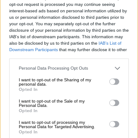
Ελλάδα, Τουρκία και Κύπρο, περιγράφει την
opt-out request is processed you may continue seeing
interest-based ads based on personal information utilized by
Αθήνα ως μια πόλη που «προσφέρει κάτι που
us or personal information disclosed to third parties prior to
καμία άλλη ευρωπαϊκή πρωτεύουσα δεν
your opt-out. You may separately opt-out of the further
διαθέτει — μια ακτογραμμή άνω των 60
disclosure of your personal information by third parties on the
χιλιομέτρων, γεμάτη παραλίες που θα
IAB’s list of downstream participants. This information may
also be disclosed by us to third parties on the
IAB’s List of
ζήλευαν πολλά νησιά».
Downstream Participants
that may further disclose it to other
third parties.
Ακόμη και εκτός σεζόν, η
Αθηναϊκή Ριβιέρα
διατηρεί τη γοητεία της:
Please note that this website/app uses one or more Google
Personal Data Processing Opt Outs
services and may gather and store information including but
«Κολυμπώντας στο χρυσό ηλιοβασίλεμα της
not limited to your visit or usage behaviour. You may click to
I want to opt-out of the Sharing of my
personal data.
Βουλιαγμένης
ένιωσα τη μαγνητική έλξη της
grant or deny consent to Google and its third-party tags to
Opted In
use your data for below specified purposes in below Google
θάλασσας», αναφέρει, προτείνοντας ένα
consent section.
I want to opt-out of the Sale of my
γεύμα στη θαλασσινή ταβέρνα Sardelaki,
Personal Data.
όπου «οι μεζέδες σερβίρονται σε ξύλινα
Opted In
δισκάκια, θυμίζοντας άλλες εποχές».
I want to opt-out of processing my
Personal Data for Targeted Advertising.
Η δημοσιογράφος τονίζει και την άλλη
Opted In