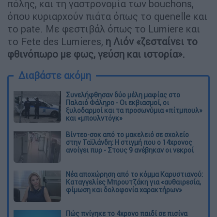
πόλης, και τη γαστρονομία των bouchons,
όπου κυριαρχούν πιάτα όπως το quenelle και
το pate. Με φεστιβάλ όπως το Lumiere και
το Fete des Lumieres,
η Λιόν «ζεσταίνει το
φθινόπωρο με φως, γεύση και ιστορία».
Διαβάστε ακόμη
Συνελήφθησαν δύο μέλη μαφίας στο
Παλαιό Φάληρο - Οι εκβιασμοί, οι
ξυλοδαρμοί και τα προσωνύμια «πίτμπουλ»
και «μπουλντόγκ»
Βίντεο-σοκ από το μακελειό σε σχολείο
στην Ταϊλάνδη: Η στιγμή που ο 14χρονος
ανοίγει πυρ - Στους 9 ανέβηκαν οι νεκροί
Νέα αποχώρηση από το κόμμα Καρυστιανού:
Καταγγελίες Μπρουτζάκη για «αυθαιρεσία,
φίμωση και δολοφονία χαρακτήρων»
Πώς πνίγηκε το 4χρονο παιδί σε πισίνα