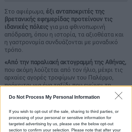
Στο αφιέρωμα,
έξι ανταποκριτές της
βρετανικής εφημερίδας προτείνουν τις
ιδανικές πόλεις
για μια φθινοπωρινή
απόδραση, όπου η ιστορία, τα αξιοθέατα και
η γαστρονομία συνδυάζονται με μοναδικό
τρόπο.
«Από την παραλιακή ακτογραμμή της Αθήνας,
που ακόμη λούζεται από τον ήλιο, μέχρι τις
αρχαίες αγορές τροφίμων του Παλέρμο,
πρόκειται για ένα ταξίδι που ενώνει τη
Μεσόγειο μέσα από γεύσεις, αρώματα και
Do Not Process My Personal Information
εικόνες», γράφει χαρακτηριστικά ο Guardian.
Αθήνα
If you wish to opt-out of the sale, sharing to third parties, or
processing of your personal or sensitive information for
targeted advertising by us, please use the below opt-out
Η ανταποκρίτρια
Helena Smith
, που καλύπτει
section to confirm your selection. Please note that after your