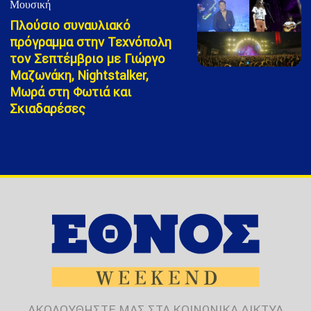
Μουσική
Πλούσιο συναυλιακό
πρόγραμμα στην Τεχνόπολη
τον Σεπτέμβριο με Γιώργο
Μαζωνάκη, Nightstalker,
Μωρά στη Φωτιά και
Σκιαδαρέσες
ΑΚΟΛΟΥΘΗΣΤΕ ΜΑΣ ΣΤΑ ΚΟΙΝΩΝΙΚΑ ΔΙΚΤΥΑ