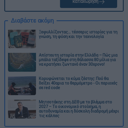
καταχώρηση
Διαβάστε ακόμη
Ξεφυλλίζοντας... τέσσερις ιστορίες για τη
γνώση, τη φύση και την τεχνολογία
Απίστευτη ιστορία στην Ελλάδα – Πώς μια
μπάλα ταξίδεψε στη θάλασσα 80 μίλια για
να κρατήσει ζωντανό έναν 30χρονο!
Κορυφώνεται το κύμα ζέστης: Πού θα
δείξει 40αρια το θερμόμετρο - Οι περιοχές
σε red code
Μητσοτάκης στη ΔΕΘ με το βλέμμα στο
2027 – Το οικονομικό στοίχημα, η
αυτοδυναμία και η δύσκολη διαδρομή μέχρι
τις κάλπες