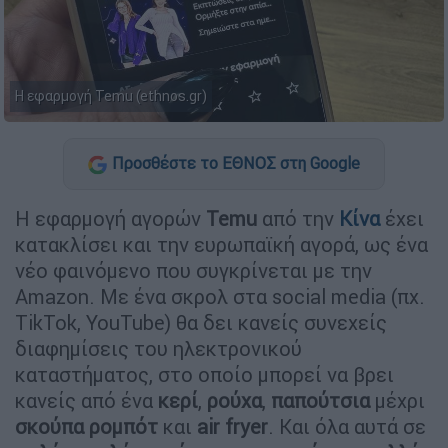
Η εφαρμογή Temu (ethnos.gr)
Προσθέστε το ΕΘΝΟΣ στη Google
Η εφαρμογή αγορών
Temu
από την
Κίνα
έχει
κατακλίσει και την ευρωπαϊκή αγορά, ως ένα
νέο φαινόμενο που συγκρίνεται με την
Amazon. Με ένα σκρολ στα social media (πχ.
TikTok, YouTube) θα δει κανείς συνεχείς
διαφημίσεις του ηλεκτρονικού
καταστήματος, στο οποίο μπορεί να βρει
κανείς από ένα
κερί
,
ρούχα
,
παπούτσια
μέχρι
σκούπα ρομπότ
και
air fryer
. Και όλα αυτά σε