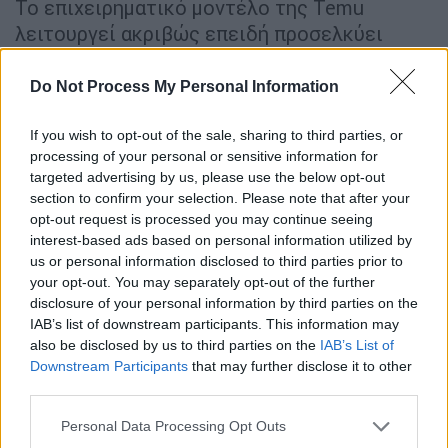
Το επιχειρηματικό μοντέλο της Temu
λειτουργεί ακριβώς επειδή προσελκύει
πολλούς πελάτες με τις χαμηλές τιμές της.
Αυτό σημαίνει ότι, παρόλο που τα
περιθώρια
Do Not Process My Personal Information
κέρδους της είναι μικρότερα από εκείνα των
εγχώριων λιανοπωλητών
, οι
αριθμοί των
If you wish to opt-out of the sale, sharing to third parties, or
processing of your personal or sensitive information for
πωλήσεών
της είναι
αρκετά υψηλοί
ώστε να
targeted advertising by us, please use the below opt-out
της
αποφέρουν
χρήματα
.
section to confirm your selection. Please note that after your
opt-out request is processed you may continue seeing
Είναι νόμιμη η Temu και πουλά γνήσια
interest-based ads based on personal information utilized by
προϊόντα;
us or personal information disclosed to third parties prior to
your opt-out. You may separately opt-out of the further
Το Temu είναι
νόμιμο ηλεκτρονικό
disclosure of your personal information by third parties on the
IAB’s list of downstream participants. This information may
κατάστημα
και τα αντικείμενα που
also be disclosed by us to third parties on the
IAB’s List of
αγοράζετε θα σας αποσταλούν.
Downstream Participants
that may further disclose it to other
third parties.
Ωστόσο, ορισμένοι χρήστες έχουν αναφέρει
ότι τα αντικείμενα που παρήγγειλαν
είτε δεν
Please note that this website/app uses one or more Google
Personal Data Processing Opt Outs
services and may gather and store information including but