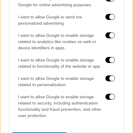
Google for online advertising purposes.
Εάν μια παραγγελία δεν φτάσει, μπορείτε να
I want to allow Google to send me
επικοινωνήσετε με την Temu και να
personalized advertising.
ζητήσετε επιστροφή χρημάτων. Μπορεί να
I want to allow Google to enable storage
χρειαστούν έως και 30 ημέρες για να
related to analytics like cookies on web or
παραληφθούν οι επιστροφές από την
device identifiers in apps.
τράπεζα ή τον πάροχο της κάρτας σας.
I want to allow Google to enable storage
Είναι ασφαλείς οι αγορές στο Temu;
related to functionality of the website or app.
Αυτό είναι και το πιο
βασικό ερώτημα
και η
I want to allow Google to enable storage
related to personalization.
απάντηση είναι πως η
ασφαλής της χρήσης
ή
όχι
της πλατφόρμας
δεν είναι ακόμη
I want to allow Google to enable storage
ξεκάθαρη.
related to security, including authentication
functionality and fraud prevention, and other
Η Grizzly Research, η οποία συντάσσει
user protection.
εκθέσεις σχετικά με
μεγάλες δημόσιες
εταιρείες
, κατηγόρησε το Temu ότι κρύβει