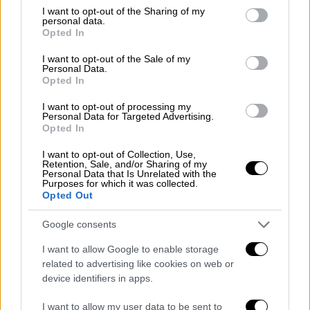
έφτασαν ποτέ, είτε ήταν κατεστραμμένα
not limited to your visit or usage behaviour. You may click to
I want to opt-out of the Sharing of my
είτε δεν ήταν όπως περιγράφονται.
personal data.
grant or deny consent to Google and its third-party tags to
Opted In
use your data for below specified purposes in below Google
Για παράδειγμα, ορισμένα αντικείμενα μπορεί
consent section.
I want to opt-out of the Sale of my
να
φτάσουν πολύ
μικρότερα
από τα
Personal Data.
Opted In
διαφημιζόμενα ή να
σπάσουν εύκολα
λόγω
κακής ποιότητας κατασκευής.
I want to opt-out of processing my
Personal Data for Targeted Advertising.
Είναι εφικτή η επιστροφή των
Opted In
χρημάτων;
I want to opt-out of Collection, Use,
Retention, Sale, and/or Sharing of my
Personal Data that Is Unrelated with the
Σύμφωνα με τον ιστότοπο της Temu,
Purposes for which it was collected.
Opted Out
μπορείτε να επιστρέψετε ανεπιθύμητα
προϊόντα εντός 90 ημερών
, με πλήρη
Google consents
επιστροφή χρημάτων. Εάν μια παραγγελία
I want to allow Google to enable storage
φτάσει μετά την εκτιμώμενη ημερομηνία
related to advertising like cookies on web or
παράδοσης της Temu, θα λάβετε
πίστωση
device identifiers in apps.
στο
λογαριασμό
σας για να τη
χρησιμοποιήσετε σε
μελλοντική παραγγελία
.
I want to allow my user data to be sent to