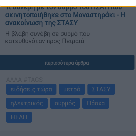
Τι συνέβη με τον συρμό του ΗΣΑΠ που
ακινητοποιήθηκε στο Μοναστηράκι - Η
ανακοίνωση της ΣΤΑΣΥ
Η βλάβη συνέβη σε συρμό που
κατευθυνόταν προς Πειραιά
περισσότερα άρθρα
ΑΛΛΑ #TAGS
ειδήσεις τώρα
μετρό
ΣΤΑΣΥ
ηλεκτρικός
συρμός
Πάσχα
ΗΣΑΠ