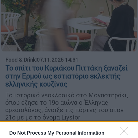
Food & Drink
|
07.11.2025 14:31
Το σπίτι του Κυριάκου Πιττάκη ξαναζεί
στην Ερμού ως εστιατόριο εκλεκτής
ελληνικής κουζίνας
To ιστορικό νεοκλασικό στο Μοναστηράκι,
όπου έζησε το 19ο αιώνα ο Έλληνας
αρχαιολόγος, άνοιξε τις πόρτες του στον
21ο με με το όνομα Liystor
Do Not Process My Personal Information