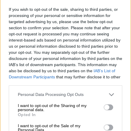
If you wish to opt-out of the sale, sharing to third parties, or
processing of your personal or sensitive information for
targeted advertising by us, please use the below opt-out
section to confirm your selection. Please note that after your
opt-out request is processed you may continue seeing
interest-based ads based on personal information utilized by
us or personal information disclosed to third parties prior to
your opt-out. You may separately opt-out of the further
disclosure of your personal information by third parties on the
IAB’s list of downstream participants. This information may
also be disclosed by us to third parties on the
IAB’s List of
Downstream Participants
that may further disclose it to other
third parties.
Ελλάδα
|
27.10.2025 14:00
Please note that this website/app uses one or more Google
Personal Data Processing Opt Outs
Τι απαντά η ΣΤΑΣΥ για τη στατικότητα
services and may gather and store information including but
της οροφής στον σταθμό ΗΣΑΠ
not limited to your visit or usage behaviour. You may click to
I want to opt-out of the Sharing of my
personal data.
«Μοναστηράκι»
grant or deny consent to Google and its third-party tags to
Opted In
use your data for below specified purposes in below Google
Οι διευκρινίσεις σχετικά με τα
consent section.
I want to opt-out of the Sale of my
δημοσιεύματα
Personal Data.