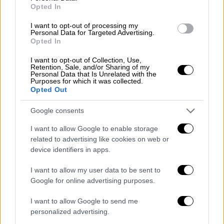
Opted In
I want to opt-out of processing my
Personal Data for Targeted Advertising.
Opted In
I want to opt-out of Collection, Use,
Retention, Sale, and/or Sharing of my
Personal Data that Is Unrelated with the
Purposes for which it was collected.
Opted Out
Google consents
I want to allow Google to enable storage
related to advertising like cookies on web or
device identifiers in apps.
I want to allow my user data to be sent to
Ελλάδα
|
25.10.2025 06:45
Google for online advertising purposes.
Ανησυχία για τη στατικότητα της
I want to allow Google to send me
οροφής στον σταθμό ΗΣΑΠ
personalized advertising.
«Μοναστηράκι» - Μελέτη από τη ΣΤΑΣΥ