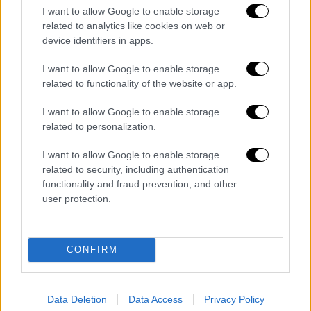
I want to allow Google to enable storage
«Τίθεται εν αμφιβόλω η δομική ακεραιότητα
related to analytics like cookies on web or
του φορέα», αναφέρει η πρόσκληση για την
device identifiers in apps.
ανάθεση μελέτης
I want to allow Google to enable storage
related to functionality of the website or app.
I want to allow Google to enable storage
related to personalization.
I want to allow Google to enable storage
related to security, including authentication
functionality and fraud prevention, and other
user protection.
CONFIRM
Data Deletion
Data Access
Privacy Policy
Ελλάδα
|
20.09.2025 21:09