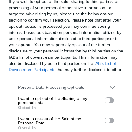
If you wish to opt-out of the sale, sharing to third parties, or
processing of your personal or sensitive information for
targeted advertising by us, please use the below opt-out
section to confirm your selection. Please note that after your
opt-out request is processed you may continue seeing
interest-based ads based on personal information utilized by
us or personal information disclosed to third parties prior to
your opt-out. You may separately opt-out of the further
disclosure of your personal information by third parties on the
IAB’s list of downstream participants. This information may
also be disclosed by us to third parties on the
IAB’s List of
Downstream Participants
that may further disclose it to other
third parties.
Ελλάδα
|
05.05.2024 16:59
Please note that this website/app uses one or more Google
Personal Data Processing Opt Outs
Παντού σούβλες και άδειες πόλεις την
services and may gather and store information including but
Κυριακή του Πάσχα - Τα γλέντια και τα
not limited to your visit or usage behaviour. You may click to
I want to opt-out of the Sharing of my
personal data.
έθιμα
grant or deny consent to Google and its third-party tags to
Opted In
use your data for below specified purposes in below Google
Η Κυριακή του Πάσχα θεωρείται η
consent section.
I want to opt-out of the Sale of my
μεγαλύτερη εορτή του Χριστιανισμού
Personal Data.
Opted In