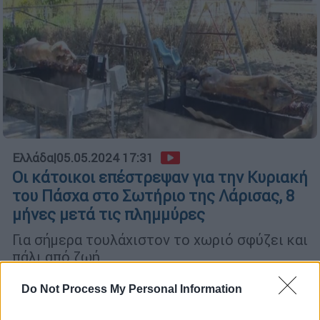
Ελλάδα
|
05.05.2024 17:31
Οι κάτοικοι επέστρεψαν για την Κυριακή
του Πάσχα στο Σωτήριο της Λάρισας, 8
μήνες μετά τις πλημμύρες
Για σήμερα τουλάχιστον το χωριό σφύζει και
πάλι από ζωή
Do Not Process My Personal Information