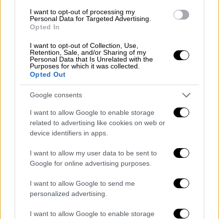
I want to opt-out of processing my
Personal Data for Targeted Advertising.
Opted In
I want to opt-out of Collection, Use,
Retention, Sale, and/or Sharing of my
Personal Data that Is Unrelated with the
Purposes for which it was collected.
Opted Out
Google consents
I want to allow Google to enable storage
related to advertising like cookies on web or
device identifiers in apps.
I want to allow my user data to be sent to
Google for online advertising purposes.
Ελλάδα
|
05.05.2024 10:03
Με λαμπρότητα γιορτάστηκε η
I want to allow Google to send me
Ανάσταση σε όλη την Ελλάδα - Σε κάθε
personalized advertising.
γωνιά της χώρας το «Χριστός Ανέστη»
I want to allow Google to enable storage