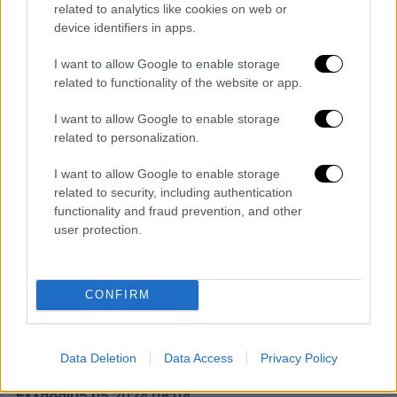
Το Άγιο Φως έφθασε στην Αθήνα από τα
related to analytics like cookies on web or
Ιεροσόλυμα, το βράδυ του Μεγάλου
device identifiers in apps.
Σαββάτου, με ειδική πτήση η οποία
I want to allow Google to enable storage
προσγειώθηκε στο «Ελευθέριος Βενιζέλος»
related to functionality of the website or app.
I want to allow Google to enable storage
related to personalization.
I want to allow Google to enable storage
related to security, including authentication
functionality and fraud prevention, and other
user protection.
CONFIRM
Data Deletion
Data Access
Privacy Policy
Ελλάδα
|
05.05.2024 08:04