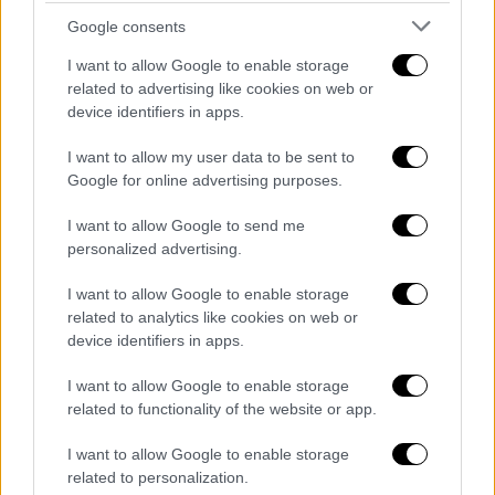
Τουρισμός: Ξένα γραφεία στήνουν
Google consents
σκιώδη δίκτυα στην ελληνική αγορά -
Καταγγελία από τη FedHATTA
I want to allow Google to enable storage
related to advertising like cookies on web or
Διαστάσεις «τσουνάμι» λαμβάνει το
device identifiers in apps.
φαινόμενο της παράνομης δραστηριότητας
τουριστικών γραφείων από τρίτες χώρες
I want to allow my user data to be sent to
Google for online advertising purposes.
στην ελληνική αγορά, σύμφωνα με τη
FedHATTA
I want to allow Google to send me
personalized advertising.
I want to allow Google to enable storage
related to analytics like cookies on web or
device identifiers in apps.
I want to allow Google to enable storage
related to functionality of the website or app.
I want to allow Google to enable storage
related to personalization.