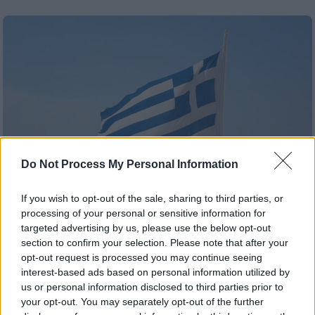
Do Not Process My Personal Information
If you wish to opt-out of the sale, sharing to third parties, or
processing of your personal or sensitive information for
targeted advertising by us, please use the below opt-out
Travel
|
25.06.2025 22:40
section to confirm your selection. Please note that after your
opt-out request is processed you may continue seeing
Τα 10 ελληνικά νησιά που σαρώνουν στις
interest-based ads based on personal information utilized by
προτιμήσεις των τουριστών το 2025
us or personal information disclosed to third parties prior to
σύμφωνα με την Daily Mail
your opt-out. You may separately opt-out of the further