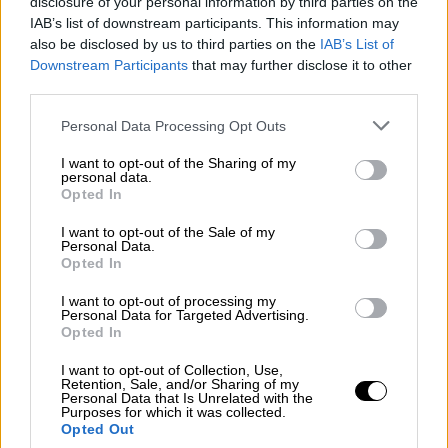
disclosure of your personal information by third parties on the
Από την Πάρο μέχρι τη Ζάκυνθο, νέα έρευνα
IAB’s list of downstream participants. This information may
δείχνει εκτόξευση του ενδιαφέροντος για
also be disclosed by us to third parties on the
IAB’s List of
συγκεκριμένους ελληνικούς προορισμούς
Downstream Participants
that may further disclose it to other
third parties.
Please note that this website/app uses one or more Google
Personal Data Processing Opt Outs
services and may gather and store information including but
not limited to your visit or usage behaviour. You may click to
I want to opt-out of the Sharing of my
personal data.
grant or deny consent to Google and its third-party tags to
Opted In
use your data for below specified purposes in below Google
consent section.
I want to opt-out of the Sale of my
Personal Data.
Opted In
I want to opt-out of processing my
Personal Data for Targeted Advertising.
Opted In
I want to opt-out of Collection, Use,
Retention, Sale, and/or Sharing of my
Personal Data that Is Unrelated with the
Purposes for which it was collected.
Οικονομία
|
30.05.2025 21:30
Opted Out