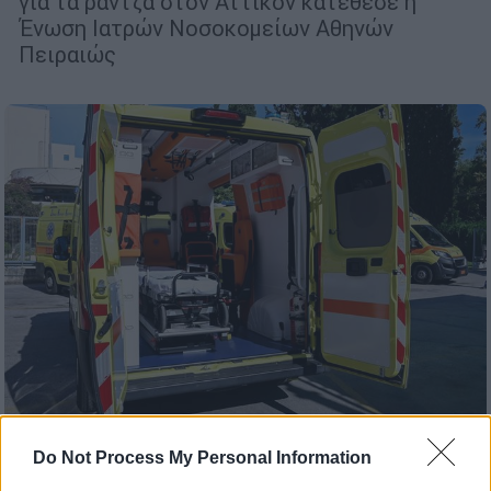
για τα ράντζα στον Αττικόν κατέθεσε η
Ένωση Ιατρών Νοσοκομείων Αθηνών
Πειραιώς
Ελλάδα
|
26.08.2025 09:47
Do Not Process My Personal Information
Τραγωδία στην Αίγινα: Γυναίκα πέθανε