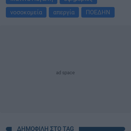
νοσοκομεία
απεργία
ΠΟΕΔΗΝ
ΔΗΜΟΦΙΛΗ ΣΤΟ TAG