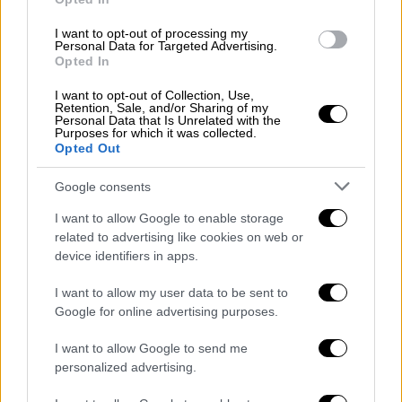
Υγεία
|
06.05.2025 12:40
I want to opt-out of processing my
Personal Data for Targeted Advertising.
ΕΙΝΑΠ: Αυτό είναι το νέο ΔΣ της Ένωσης
Opted In
των Νοσοκομειακών Γιατρών της
Αθήνας και του Πειραιά
I want to opt-out of Collection, Use,
Retention, Sale, and/or Sharing of my
Personal Data that Is Unrelated with the
Νέο ΔΣ απέκτησε και επίσημα η Ένωση
Purposes for which it was collected.
Νοσοκομειακών Γιατρών Αθηνών Πειραιώς
Opted Out
(ΕΙΝΑΠ) μετά τις πρόσφατες εκλογές
Google consents
I want to allow Google to enable storage
related to advertising like cookies on web or
device identifiers in apps.
I want to allow my user data to be sent to
Google for online advertising purposes.
I want to allow Google to send me
personalized advertising.