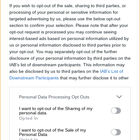
If you wish to opt-out of the sale, sharing to third parties, or
περιμένοντας ασθενοφόρο – Δεν
processing of your personal or sensitive information for
υπήρχε οδηγός για να καλύψει τη βάρδια
targeted advertising by us, please use the below opt-out
Σοβαρές καταγγελίες από την ΕΙΝΑΠ, στον
section to confirm your selection. Please note that after your
opt-out request is processed you may continue seeing
αέρα του OPEN
interest-based ads based on personal information utilized by
us or personal information disclosed to third parties prior to
your opt-out. You may separately opt-out of the further
disclosure of your personal information by third parties on the
IAB’s list of downstream participants. This information may
also be disclosed by us to third parties on the
IAB’s List of
Downstream Participants
that may further disclose it to other
third parties.
Please note that this website/app uses one or more Google
Personal Data Processing Opt Outs
services and may gather and store information including but
not limited to your visit or usage behaviour. You may click to
I want to opt-out of the Sharing of my
personal data.
grant or deny consent to Google and its third-party tags to
Opted In
use your data for below specified purposes in below Google
consent section.
I want to opt-out of the Sale of my
Personal Data.
Opted In