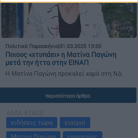
Πολιτικό Παρασκήνιο
|
31.03.2025 13:50
Ποιους «χτυπάει» η Ματίνα Παγώνη
μετά την ήττα στην ΕΙΝΑΠ
Η Ματίνα Παγώνη προκαλεί χαμό στη ΝΔ
περισσότερα άρθρα
ΑΛΛΑ #TAGS
ειδήσεις τώρα
γιατροί
Ματίνα Παγώνη
εφημερίες