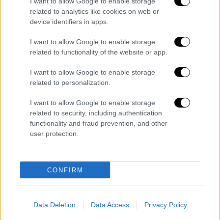
I want to allow Google to enable storage
related to analytics like cookies on web or
device identifiers in apps.
I want to allow Google to enable storage
related to functionality of the website or app.
Υγεία
|
07.04.2025 22:13
Νέος Πρόεδρος της ΕΙΝΑΠ ο Γιώργος
I want to allow Google to enable storage
Σιδέρης - Ποιος είναι ο αντικαταστάτης
related to personalization.
της «γαλάζιας» Ματίνας Παγώνη
I want to allow Google to enable storage
Και επισήμως αλλαγή σελίδας στην ΕΙΝΑΠ
related to security, including authentication
functionality and fraud prevention, and other
user protection.
CONFIRM
Data Deletion
Data Access
Privacy Policy