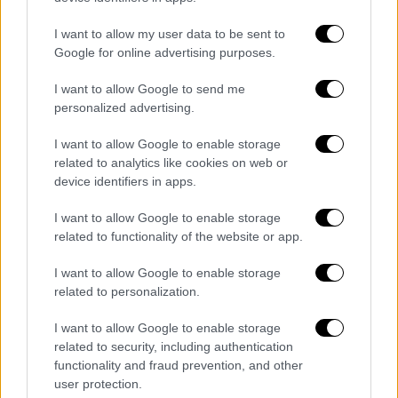
I want to allow my user data to be sent to
Google for online advertising purposes.
I want to allow Google to send me
personalized advertising.
I want to allow Google to enable storage
related to analytics like cookies on web or
device identifiers in apps.
I want to allow Google to enable storage
related to functionality of the website or app.
I want to allow Google to enable storage
related to personalization.
Αθλητισμός
|
13.09.2023 19:00
Οριστικά παρελθόν από την Εθνική
I want to allow Google to enable storage
related to security, including authentication
Πολωνίας ο Φερνάντο Σάντος
functionality and fraud prevention, and other
Ο Φερνάντο Σάντος τελείωσε από την
user protection.