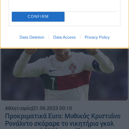
Εθνική Πολωνίας
CONFIRM
Data Deletion
Data Access
Privacy Policy
Αθλητισμός
|
21.06.2023 00:10
Προκριματικά Euro: Μυθικός Κριστιάνο
Ρονάλντο σκόραρε το νικητήριο γκολ