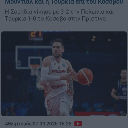
Μουντιάλ και η Τουρκία επί του Κοσόβου
Η Σουηδία νίκησε με 3-2 την Πολωνία και η
Τουρκία 1-0 το Κόσοβο στην Πρίστινα
Αθλητισμός
|
07.09.2025 15:25