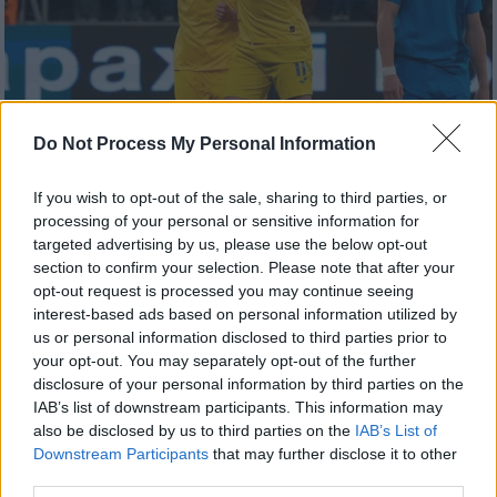
Do Not Process My Personal Information
Αθλητισμός
|
27.03.2024 00:40
If you wish to opt-out of the sale, sharing to third parties, or
Η Ουκρανία με ανατροπή και η Πολωνία
processing of your personal or sensitive information for
targeted advertising by us, please use the below opt-out
στα πέναλτι συμπλήρωσαν το παζλ των
section to confirm your selection. Please note that after your
ομάδων του Euro - Οι όμιλοι της τελικής
opt-out request is processed you may continue seeing
φάσης
interest-based ads based on personal information utilized by
us or personal information disclosed to third parties prior to
Συμπληρώθηκαν οι 24 ομάδες που θα
your opt-out. You may separately opt-out of the further
συμμετάσχουν στο Euro της Γερμανίας
disclosure of your personal information by third parties on the
IAB’s list of downstream participants. This information may
also be disclosed by us to third parties on the
IAB’s List of
Downstream Participants
that may further disclose it to other
third parties.