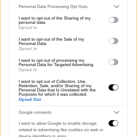
Please note that this website/app uses one or more Google
Personal Data Processing Opt Outs
services and may gather and store information including but
not limited to your visit or usage behaviour. You may click to
I want to opt-out of the Sharing of my
personal data.
grant or deny consent to Google and its third-party tags to
Opted In
use your data for below specified purposes in below Google
consent section.
I want to opt-out of the Sale of my
Personal Data.
Opted In
I want to opt-out of processing my
Personal Data for Targeted Advertising.
Opted In
Αθλητισμός
|
22.03.2024 00:10
I want to opt-out of Collection, Use,
Retention, Sale, and/or Sharing of my
Οι τελικοί για το Euro: Ουαλία - Πολωνία
Personal Data that Is Unrelated with the
και Ουκρανία - Ισλανδία τα ζευγάρια που
Purposes for which it was collected.
Opted Out
θα κρίνουν τα τελευταία εισιτήρια για
τη Γερμανία
Google consents
Την Τρίτη 26 Μαρτίου θα βγουν τα
I want to allow Google to enable storage
τελευταία εισιτήρια για το Euro
related to advertising like cookies on web or
device identifiers in apps.