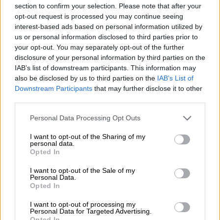
section to confirm your selection. Please note that after your
Πολιτική
|
01.06.2026 21:30
opt-out request is processed you may continue seeing
Ευθεία απάντηση Τσίπρα σε Ράμα: «Δεν
interest-based ads based on personal information utilized by
μπορείς να μου κάνεις δημόσια
us or personal information disclosed to third parties prior to
your opt-out. You may separately opt-out of the further
μαθήματα για το τι είναι ο εθνικισμός»
disclosure of your personal information by third parties on the
«Μου προκαλεί έκπληξη το γεγονός ότι
IAB’s list of downstream participants. This information may
also be disclosed by us to third parties on the
IAB’s List of
έσπευσες να απαντήσεις με αιχμές περί
Downstream Participants
that may further disclose it to other
εθνικιστικής ρητορικής στην ανακοίνωση
third parties.
της ΕΛ.Α.Σ για την βία που ασκήθηκε σε
Έλληνα πολίτη», αναφέρει στην ανάρτησή
Please note that this website/app uses one or more Google
Personal Data Processing Opt Outs
του ο πρώην πρωθυπουργός
services and may gather and store information including but
not limited to your visit or usage behaviour. You may click to
I want to opt-out of the Sharing of my
personal data.
grant or deny consent to Google and its third-party tags to
Opted In
use your data for below specified purposes in below Google
consent section.
I want to opt-out of the Sale of my
Personal Data.
Opted In
I want to opt-out of processing my
Personal Data for Targeted Advertising.
Opted In