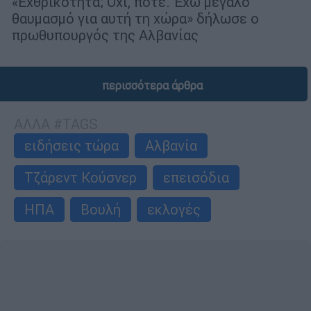
«Εχθρικότητα; Όχι, ποτέ. Έχω μεγάλο
θαυμασμό για αυτή τη χώρα» δήλωσε ο
πρωθυπουργός της Αλβανίας
περισσότερα άρθρα
ΑΛΛΑ #TAGS
ειδήσεις τώρα
Αλβανία
Τζάρεντ Κούσνερ
επεισόδια
ΗΠΑ
Βουλή
εκλογές