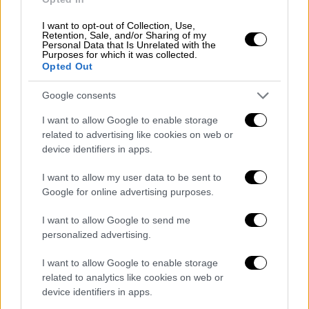
I want to opt-out of Collection, Use,
Retention, Sale, and/or Sharing of my
Personal Data that Is Unrelated with the
Purposes for which it was collected.
Opted Out
Google consents
I want to allow Google to enable storage
Κόσμος
|
01.06.2026 17:55
related to advertising like cookies on web or
Αλβανία: «Πρώτη φορά ακούω για
device identifiers in apps.
ελληνική ομογένεια στο Ζβερνέτ» - Η
απάντηση Ράμα προς Αθήνα
I want to allow my user data to be sent to
Google for online advertising purposes.
«Ξαφνιάστηκα από την ανακοίνωση του
Ελληνικού ΥΠΕΞ, καθώς δεν επρόκειτο για
I want to allow Google to send me
κρατική βία, όπως αυτή κατά των Αλβανών
personalized advertising.
κρατουμένων στις ελληνικές φυλακές»,
I want to allow Google to enable storage
ανέφερε - μεταξύ άλλων - ο Αλβανός
related to analytics like cookies on web or
πρωθυπουργός
device identifiers in apps.