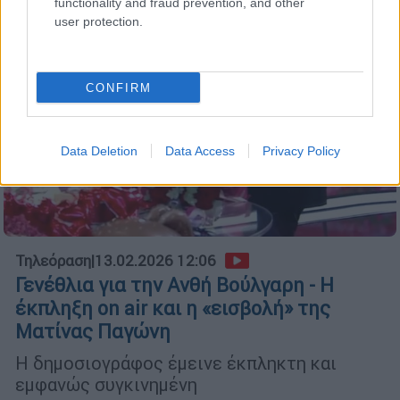
functionality and fraud prevention, and other
user protection.
CONFIRM
Data Deletion
Data Access
Privacy Policy
Τηλεόραση
|
13.02.2026 12:06
Γενέθλια για την Ανθή Βούλγαρη - Η
έκπληξη on air και η «εισβολή» της
Ματίνας Παγώνη
Η δημοσιογράφος έμεινε έκπληκτη και
εμφανώς συγκινημένη