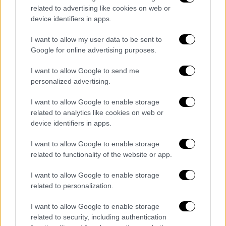
related to advertising like cookies on web or
device identifiers in apps.
I want to allow my user data to be sent to
Google for online advertising purposes.
I want to allow Google to send me
personalized advertising.
Τηλεόραση
|
14.02.2026 17:10
I want to allow Google to enable storage
Ιωάννα Μαλέσκου: Γενέθλια με δάκρυα
related to analytics like cookies on web or
συγκίνησης στον «αέρα» της εκπομπής -
device identifiers in apps.
Η έκπληξη της κόρης της
I want to allow Google to enable storage
Ξεχωριστή ημέρα είναι σήμερα, Σάββατο 14
related to functionality of the website or app.
Φεβρουαρίου για την Ιωάννα Μαλέσκου,
καθώς η παρουσιάστρια έχει τα γενέθλιά
I want to allow Google to enable storage
της, ανήμερα του Αγίου Βαλεντίνου
related to personalization.
I want to allow Google to enable storage
related to security, including authentication