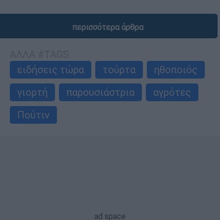
περισσότερα άρθρα
ΑΛΛΑ #TAGS
ειδήσεις τώρα
τούρτα
ηθοποιός
γιορτή
παρουσιάστρια
αγρότες
Πούτιν