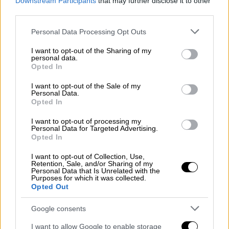
Downstream Participants
that may further disclose it to other
third parties.
Please note that this website/app uses one or more Google
Personal Data Processing Opt Outs
services and may gather and store information including but
not limited to your visit or usage behaviour. You may click to
I want to opt-out of the Sharing of my
personal data.
grant or deny consent to Google and its third-party tags to
Lifestyle
|
15.03.2026 09:41
Opted In
use your data for below specified purposes in below Google
Σταύρος Ξαρχάκος: Οι τρυφερές ευχές
consent section.
I want to opt-out of the Sale of my
από την Ηρώ Σαΐα για τα γενέθλιά του
Personal Data.
Opted In
και ο αισθησιακός χορός
Η ανάρτηση της τραγουδίστριας στα social
I want to opt-out of processing my
Personal Data for Targeted Advertising.
media
Opted In
I want to opt-out of Collection, Use,
Retention, Sale, and/or Sharing of my
Personal Data that Is Unrelated with the
Purposes for which it was collected.
Opted Out
Google consents
I want to allow Google to enable storage