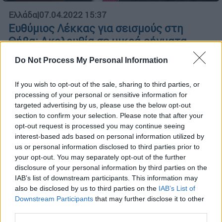
Ελλάδα
|
07.04.2022 15:37
Ευθύμιος Λέκκας για σεισμούς στη
Θήβα: Ακολουθία σε μικρά ρήγματα,
προετοιμασμένοι για πιθανή αποφόρτιση
Do Not Process My Personal Information
σε Βόρειο και Νότιο Ευβοϊκό
Μόνο το τελευταίο 12ωρο σήμερα Πέμπτη 7
If you wish to opt-out of the sale, sharing to third parties, or
Απριλίου, έγιναν τρεις σεισμοί κοντά στα 4
processing of your personal or sensitive information for
targeted advertising by us, please use the below opt-out
Ρίχτερ
section to confirm your selection. Please note that after your
opt-out request is processed you may continue seeing
ΑΛΛΑ #TAGS
interest-based ads based on personal information utilized by
us or personal information disclosed to third parties prior to
σεισμός
ναυάγιο
σεισμός τώρα
your opt-out. You may separately opt-out of the further
disclosure of your personal information by third parties on the
Ευθύμιος Λέκκας
ρύπανση
πλοίο
IAB’s list of downstream participants. This information may
also be disclosed by us to third parties on the
IAB’s List of
Θήβα
Downstream Participants
that may further disclose it to other
third parties.