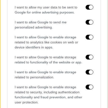
Κεντρικό δελτίο ειδήσεων 07/08/2026
I want to allow my user data to be sent to
Google for online advertising purposes.
I want to allow Google to send me
Δελτίο...
|
08.08.2026 16:18
personalized advertising.
Δελτίο στην νοηματική 08/08/2026
I want to allow Google to enable storage
related to analytics like cookies on web or
device identifiers in apps.
Δελτίο...
|
07.08.2026 14:25
I want to allow Google to enable storage
Δελτίο στη νοηματική 07/08/2026
related to functionality of the website or app.
I want to allow Google to enable storage
related to personalization.
Μεσημεριανό...
|
08.08.2026 14:03
Μεσημεριανό δελτίο ειδήσεων
I want to allow Google to enable storage
related to security, including authentication
08/08/2026
functionality and fraud prevention, and other
user protection.