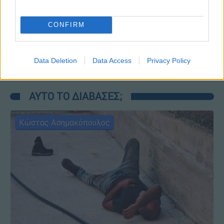
Μεσημεριανό...
|
07.08.2026 14:06
CONFIRM
Μεσημεριανό δελτίο ειδήσεων
07/08/2026
Data Deletion
Data Access
Privacy Policy
ΑΥΤΟ ΤΟ ΔΙΑΒΑΣΕΣ;
Κώστας Ασημακόπουλος