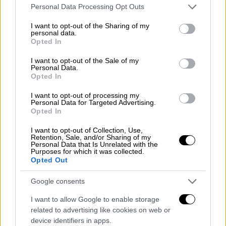
Please note that this website/app uses one or more Google
Personal Data Processing Opt Outs
services and may gather and store information including but
not limited to your visit or usage behaviour. You may click to
I want to opt-out of the Sharing of my
personal data.
grant or deny consent to Google and its third-party tags to
Opted In
use your data for below specified purposes in below Google
consent section.
I want to opt-out of the Sale of my
Personal Data.
Opted In
I want to opt-out of processing my
Personal Data for Targeted Advertising.
Opted In
I want to opt-out of Collection, Use,
Retention, Sale, and/or Sharing of my
Personal Data that Is Unrelated with the
Purposes for which it was collected.
Opted Out
POPULAR VIDEOS
Google consents
I want to allow Google to enable storage
related to advertising like cookies on web or
Κεντρικό...
|
07.08.2026 19:53
device identifiers in apps.