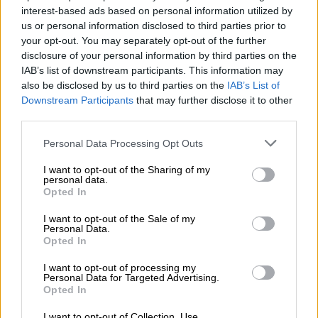
κιλά skunk σε κουτιά από
interest-based ads based on personal information utilized by
χαρτοπετσέτες
us or personal information disclosed to third parties prior to
your opt-out. You may separately opt-out of the further
Το φορτίο είχε ξεκινήσει από την Ιταλία και
disclosure of your personal information by third parties on the
από τη χώρα μας ο κύριος όγκος της
IAB’s list of downstream participants. This information may
ποσότητας θα πήγαινε για την Τουρκία
also be disclosed by us to third parties on the
IAB’s List of
Downstream Participants
that may further disclose it to other
third parties.
Please note that this website/app uses one or more Google
Personal Data Processing Opt Outs
services and may gather and store information including but
not limited to your visit or usage behaviour. You may click to
I want to opt-out of the Sharing of my
personal data.
grant or deny consent to Google and its third-party tags to
Opted In
use your data for below specified purposes in below Google
consent section.
I want to opt-out of the Sale of my
Personal Data.
Opted In
I want to opt-out of processing my
Personal Data for Targeted Advertising.
Opted In
I want to opt-out of Collection, Use,