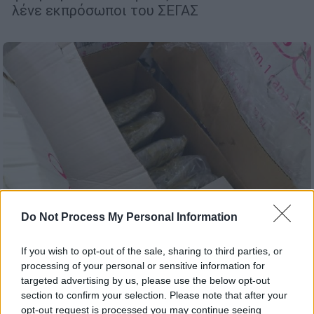
λένε εκπρόσωποι του ΣΕΓΑΣ
Do Not Process My Personal Information
If you wish to opt-out of the sale, sharing to third parties, or
processing of your personal or sensitive information for
Ελλάδα
|
01.05.2026 14:45
targeted advertising by us, please use the below opt-out
«Χτύπημα» του ελληνικού FBI σε καρτέλ
section to confirm your selection. Please note that after your
ναρκωτικών: Πώς εντοπίστηκαν 500
opt-out request is processed you may continue seeing