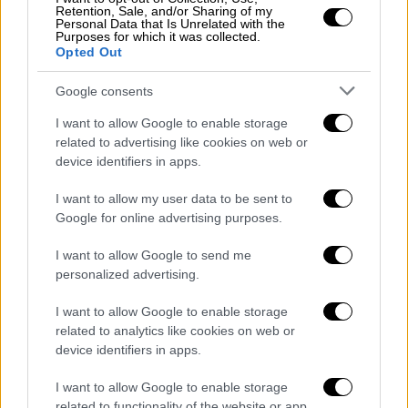
Retention, Sale, and/or Sharing of my
Personal Data that Is Unrelated with the
Purposes for which it was collected.
Ελλάδα
|
25.04.2026 22:09
Opted Out
Ένοπλες ληστείες από ανήλικους στα
Νότια Προάστια: Βίντεο ντοκουμέντα
Google consents
και καταδίωξη πριν συλληφθούν
I want to allow Google to enable storage
Έξι ληστείες και μια κλοπή μοτοσικλέτας -
related to advertising like cookies on web or
device identifiers in apps.
Σε τρεις περιοχές η δράση τους
I want to allow my user data to be sent to
Google for online advertising purposes.
I want to allow Google to send me
personalized advertising.
I want to allow Google to enable storage
related to analytics like cookies on web or
device identifiers in apps.
I want to allow Google to enable storage
related to functionality of the website or app.