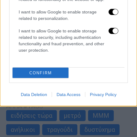
I want to allow Google to enable storage
related to personalization.
I want to allow Google to enable storage
Ελλάδα
|
16.04.2026 16:27
related to security, including authentication
Τέλος το μυστήριο με το τσιμέντο που
functionality and fraud prevention, and other
ξεπήδησε από τα έγκατα της Κυψέλης -
user protection.
Οι απαντήσεις από την Ελληνικό Μετρό
Τι αναφέρει η Ελληνικό Μετρό
CONFIRM
περισσότερα άρθρα
Data Deletion
Data Access
Privacy Policy
ΑΛΛΑ #TAGS
ειδήσεις τώρα
μετρό
ΜΜΜ
ανήλικοι
τραγούδι
δυστύχημα