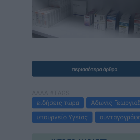
περισσότερα άρθρα
ΑΛΛΑ #TAGS
ειδήσεις τώρα
Άδωνις Γεωργιά
υπουργείο Υγείας
συνταγογράφ