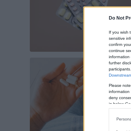
Do Not Pr
If you wish 
sensitive in
confirm you
continue se
information 
further disc
participants
Downstream 
Please note
information 
deny consent
in below Go
Persona