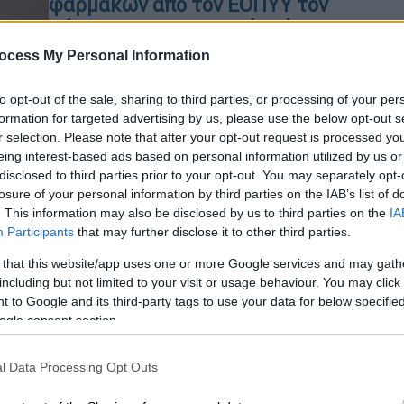
φαρμάκων από τον ΕΟΠΥΥ τον
Αύγουστο – Αναλυτικός πίνακας
ocess My Personal Information
Καλό θα ήταν οι ασθενείς να
προγραμματίσουν έγκαιρα την
παραλαβή των θεραπειών τους
to opt-out of the sale, sharing to third parties, or processing of your per
formation for targeted advertising by us, please use the below opt-out s
r selection. Please note that after your opt-out request is processed y
eing interest-based ads based on personal information utilized by us or
disclosed to third parties prior to your opt-out. You may separately opt-
losure of your personal information by third parties on the IAB’s list of
. This information may also be disclosed by us to third parties on the
IA
Υγεία
|
22.07.2026 19:15
Participants
that may further disclose it to other third parties.
Απλήρωτοι για δύο μήνες οι
φαρμακοποιοί για τα φάρμακα της
 that this website/app uses one or more Google services and may gath
including but not limited to your visit or usage behaviour. You may click 
παχυσαρκίας - Οι υποσχέσεις
 to Google and its third-party tags to use your data for below specifi
Άδωνι Γεωργιάδη για εξόφληση
ogle consent section.
Κε
Ο υπουργός Υγείας δεσμεύτηκε ότι
Κ
θα αποπληρωθούν άμεσα
l Data Processing Opt Outs
0