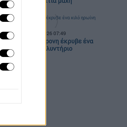
λόγες και ολονύχτια μάχη
α Ελλάδος...
|
07.08.2026 07:49
εσσαλονίκη: 46χρονη έκρυβε ένα
ιλό ηρωίνη στο πλυντήριο