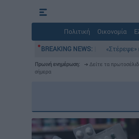
Πολιτική
Οικονομία
Ε
μια στο Αιγαίο
BREAKING NEWS:
«Στέρεψε» η αγορά από πι
Πρωινή ενημέρωση:
➔ Δείτε τα πρωτοσέλι
σήμερα