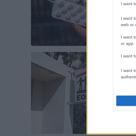
I want 
I want t
web or d
I want t
or app.
I want t
I want t
authenti