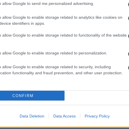
φ
«κόφτες»
to allow Google to send me personalized advertising.
Σε τρία μέτρα αναμένεται να
o allow Google to enable storage related to analytics like cookies on
προχωρήσει η ηγεσία του υπουργείου
evice identifiers in apps.
Υγείας προκειμένου να περιορίσει
την υπερσυνταγογράφηση φαρμάκων
Ώρ
o allow Google to enable storage related to functionality of the website
Θ
κ
o allow Google to enable storage related to personalization.
Υγεία
|
24.06.2026 06:00
o allow Google to enable storage related to security, including
ΕΟΠΥΥ: Ξεκινά «σαφάρι» ελέγχων
cation functionality and fraud prevention, and other user protection.
για φάρμακα, εξετάσεις και
χρεώσεις από ιδιώτες
CONFIRM
Τα σχέδια του νέου Διοικητή, Θανάση
Ζαμάνη και πού σκοπεύει να εστιάσει
Data Deletion
Data Access
Privacy Policy