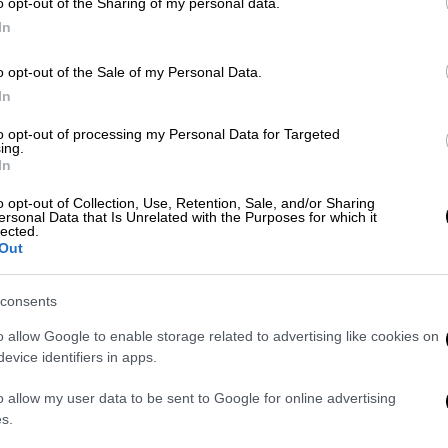
o opt-out of the Sharing of my personal data.
In
Υγεία
|
16.07.2026 14:00
o opt-out of the Sale of my Personal Data.
ΑΠ
Δεσμεύσεις για λύση εντός 15
In
Έ
ημερών για τα δωρεάν φάρμακα
π
to opt-out of processing my Personal Data for Targeted
για την παχυσαρκία – Στον αέρα
ing.
έ
In
ακόμη 43.500 δικαιούχοι
o opt-out of Collection, Use, Retention, Sale, and/or Sharing
Στον «αέρα» είναι ακόμη 43.500
ersonal Data that Is Unrelated with the Purposes for which it
δικαιούχοι του προγράμματος για
lected.
Out
Ώρ
δωρεάν φάρμακα
Ώ
consents
o allow Google to enable storage related to advertising like cookies on
Υγεία
|
11.07.2026 06:12
evice identifiers in apps.
Γεωργιάδης: Επιστρατεύει την
ΑΠ
Τεχνητή Νοημοσύνη κατά της
o allow my user data to be sent to Google for online advertising
s.
Φ
υπερσυνταγογράφησης - Οι νέοι