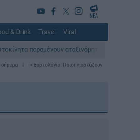
od & Drink
Travel
Viral
μένουν αταξινόμητα - Λύση αναζητά το υπουργεί
 σήμερα
|
➔ Εορτολόγιο: Ποιοι γιορτάζουν