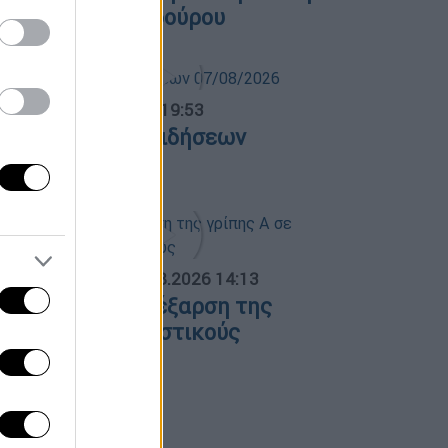
λατεία Κουμουνδούρου
ντρικό...
|
07.08.2026 19:53
εντρικό δελτίο ειδήσεων
7/08/2026
ΟΣΠΑΣΜΑΤΑ...
|
07.08.2026 14:13
νησυχία για την έξαρση της
ρίπης Α σε τουριστικούς
ροορισμούς