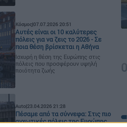
Κόσμος
|
07.07.2026 20:51
Αυτές είναι οι 10 καλύτερες
πόλεις για να ζεις το 2026 - Σε
ποια θέση βρίσκεται η Αθήνα
Ισχυρή η θέση της Ευρώπης στις
πόλεις που προσφέρουν υψηλή
ποιότητα ζωής
Auto
|
23.04.2026 21:28
Πέσαμε από τα σύννεφα: Στις πιο
αγχωτικές πόλεις της Ευρώπης