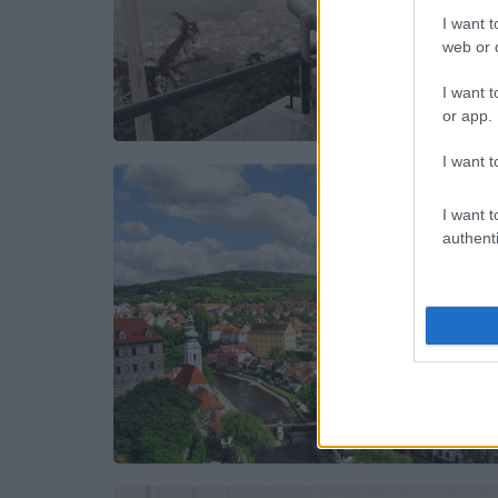
I want t
web or d
I want t
or app.
I want t
I want t
authenti