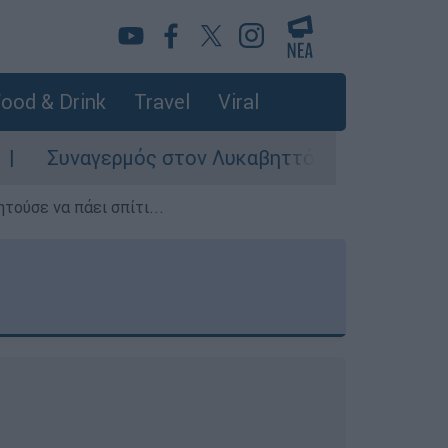
ood & Drink
Travel
Viral
ός στον Λυκαβηττό: Σορός σε προχωρημένη σήψ
τούσε να πάει σπίτι...