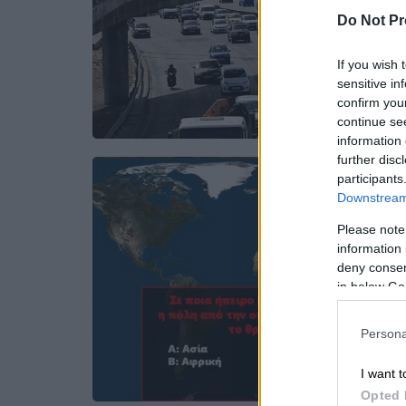
Do Not Pr
If you wish 
sensitive in
confirm you
continue se
information 
further disc
participants
Downstream 
Please note
information 
deny consent
in below Go
Persona
I want t
Opted 