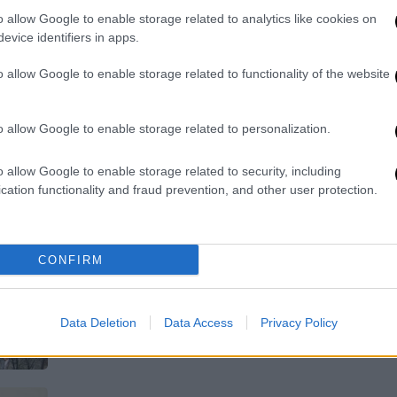
o allow Google to enable storage related to analytics like cookies on
Η ρύπανση του αέρα είναι παραμένει
evice identifiers in apps.
μια από τις πιο κρυφές και ύπουλες
αιτίες των πρόωρων θανάτων
o allow Google to enable storage related to functionality of the website
o allow Google to enable storage related to personalization.
Our Network
|
19.11.2025 13:30
o allow Google to enable storage related to security, including
Ψαγμένη, low budget επιλογή: Ο
cation functionality and fraud prevention, and other user protection.
Δούσης προτείνει μια από τις πιο
όμορφες πόλεις της Ευρώπης για
ονειρικό τριήμερο
CONFIRM
Ένα παραμυθένιο μέρος για όσους
αναζητούν κάτι το σπέσιαλ, που
Data Deletion
Data Access
Privacy Policy
παράλληλα δεν θα τους «μαδήσει»