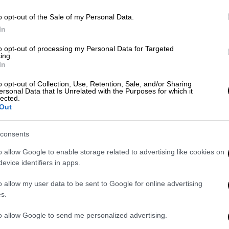
π
o opt-out of the Sale of my Personal Data.
Our Network
|
16.04.2026 18:00
In
Βρες την ελληνική πόλη από 1
to opt-out of processing my Personal Data for Targeted
φωτό: Μπορείς το 10/10 στο κουίζ
Κε
ing.
In
γεωγραφίας που χάνουν και
Κ
ξεναγοί;
0
o opt-out of Collection, Use, Retention, Sale, and/or Sharing
ersonal Data that Is Unrelated with the Purposes for which it
lected.
Out
Δύσκολο το έργο σου...
consents
ΑΠ
o allow Google to enable storage related to advertising like cookies on
Α
evice identifiers in apps.
γ
Ελλάδα
|
11.04.2026 13:58
π
Ποιες είναι οι 10 περιοχές της
o allow my user data to be sent to Google for online advertising
s.
Ελλάδας με τον χειρότερο αέρα;
Όχι, το κέντρο της Αθήνας δεν
to allow Google to send me personalized advertising.
είναι πρώτο