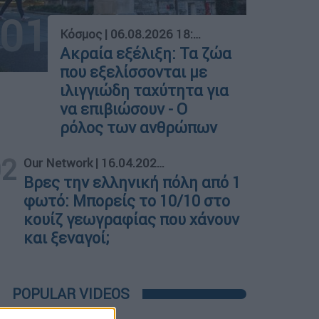
01
Κόσμος
|
06.08.2026 18:11
Ακραία εξέλιξη: Τα ζώα
που εξελίσσονται με
ιλιγγιώδη ταχύτητα για
να επιβιώσουν - Ο
ρόλος των ανθρώπων
02
Our Network
|
16.04.2026 18:00
Βρες την ελληνική πόλη από 1
φωτό: Μπορείς το 10/10 στο
κουίζ γεωγραφίας που χάνουν
και ξεναγοί;
POPULAR VIDEOS