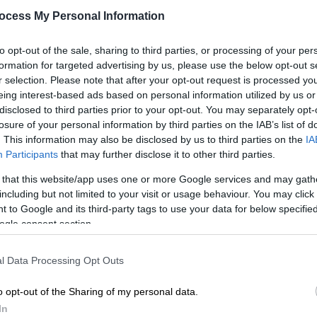
για οδήγηση η Αθήνα - Τι δείχνει
ocess My Personal Information
νέα έρευνα
Με
Τρίτη πιο αγχωτική πόλη για οδήγηση
Μ
to opt-out of the sale, sharing to third parties, or processing of your per
στην Ευρώπη αναδείχθηκε η Αθήνα
formation for targeted advertising by us, please use the below opt-out s
0
r selection. Please note that after your opt-out request is processed y
eing interest-based ads based on personal information utilized by us or
disclosed to third parties prior to your opt-out. You may separately opt-
losure of your personal information by third parties on the IAB’s list of
Our Network
|
21.04.2026 18:00
. This information may also be disclosed by us to third parties on the
IA
ΑΠ
Μέχρι 1 λάθος, εύγε: Μπορείς να
Participants
that may further disclose it to other third parties.
Ι
τοποθετήσεις αυτές τις 10
 that this website/app uses one or more Google services and may gath
κ
γνωστές πόλεις στη σωστή
including but not limited to your visit or usage behaviour. You may click 
α
ήπειρο;
 to Google and its third-party tags to use your data for below specifi
ogle consent section.
Πόσο... κατάσκοπος των ηπείρων
l Data Processing Opt Outs
είσαι;
ΑΠ
o opt-out of the Sharing of my personal data.
Φ
In