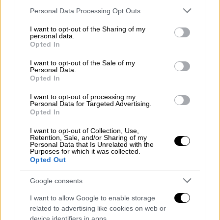
Please note that this website/app uses one or more Google
Personal Data Processing Opt Outs
services and may gather and store information including but
not limited to your visit or usage behaviour. You may click to
I want to opt-out of the Sharing of my
personal data.
grant or deny consent to Google and its third-party tags to
Opted In
use your data for below specified purposes in below Google
consent section.
I want to opt-out of the Sale of my
Personal Data.
Opted In
I want to opt-out of processing my
Personal Data for Targeted Advertising.
Opted In
I want to opt-out of Collection, Use,
Retention, Sale, and/or Sharing of my
Ελλάδα
|
06.07.2026 21:25
Personal Data that Is Unrelated with the
Purposes for which it was collected.
Πάτρα: 64χρονη ισχυρίστηκε ότι τη
Opted Out
δάγκωσε λαγοκέφαλος - Τη διαψεύδει
γιατρός
Google consents
Η κλινική εικόνα της ασθενούς δεν
I want to allow Google to enable storage
related to advertising like cookies on web or
παρέπεμπε σε δάγκωμα, σύμφωνα με τον
device identifiers in apps.