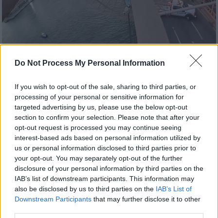
Do Not Process My Personal Information
If you wish to opt-out of the sale, sharing to third parties, or
processing of your personal or sensitive information for
Κόσμος
|
10.07.2026 08:10
targeted advertising by us, please use the below opt-out
«Μην το κάνεις»: Η δραματική στιγμή
section to confirm your selection. Please note that after your
που αστυνομικοί σώζουν γυναίκα πριν
opt-out request is processed you may continue seeing
πηδήξει από τη γέφυρα του Μπρούκλιν
interest-based ads based on personal information utilized by
us or personal information disclosed to third parties prior to
Κάμερες σώματος καταγράφουν τις
your opt-out. You may separately opt-out of the further
συγκλονιστικές στιγμές και την προσπάθεια
disclosure of your personal information by third parties on the
να την πείσουν να μην πέσει στο κενό
IAB’s list of downstream participants. This information may
also be disclosed by us to third parties on the
IAB’s List of
Downstream Participants
that may further disclose it to other
third parties.