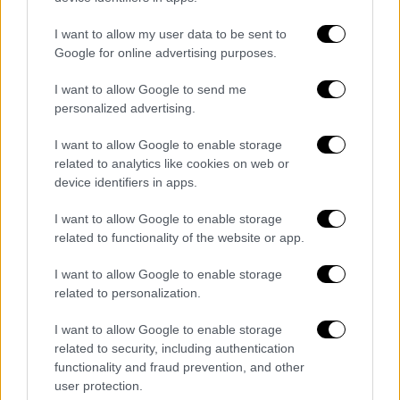
διευθυντή του Κέντρου Υγείας Βορείου
Τομέα Πατρών, Χαράλαμπο Μπακόπουλο
I want to allow my user data to be sent to
Google for online advertising purposes.
I want to allow Google to send me
personalized advertising.
I want to allow Google to enable storage
related to analytics like cookies on web or
device identifiers in apps.
I want to allow Google to enable storage
related to functionality of the website or app.
I want to allow Google to enable storage
related to personalization.
I want to allow Google to enable storage
related to security, including authentication
Ελλάδα
|
06.07.2026 15:02
functionality and fraud prevention, and other
Θεσσαλονίκη: Τρίτο θύμα της φονικής
user protection.