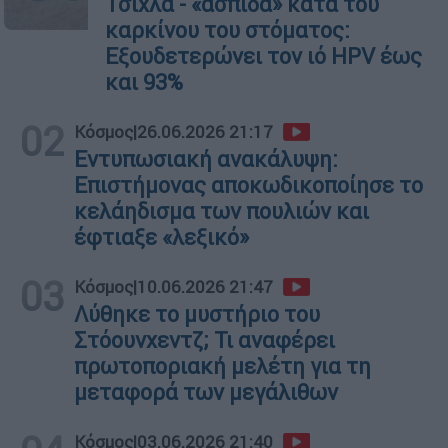
Τσίχλα - «ασπίδα» κατά του
καρκίνου του στόματος:
Εξουδετερώνει τον ιό HPV έως
και 93%
02
Κόσμος
|
26.06.2026 21:17
Εντυπωσιακή ανακάλυψη:
Επιστήμονας αποκωδικοποίησε το
κελάηδισμα των πουλιών και
έφτιαξε «λεξικό»
03
Κόσμος
|
10.06.2026 21:47
Λύθηκε το μυστήριο του
Στόουνχεντζ; Τι αναφέρει
πρωτοποριακή μελέτη για τη
μεταφορά των μεγάλιθων
Κόσμος
|
03.06.2026 21:40