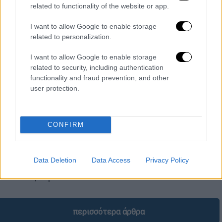
related to functionality of the website or app.
I want to allow Google to enable storage
related to personalization.
I want to allow Google to enable storage
related to security, including authentication
functionality and fraud prevention, and other
user protection.
Υγεία
|
05.07.2026 06:55
Γιατί οι άνθρωποι βλέπουν τα ίδια
πράγματα πριν πεθάνουν; Οι
CONFIRM
επιστήμονες απαντούν
Η πλειονότητα των ανθρώπων περιγράφει
Data Deletion
Data Access
Privacy Policy
κάτι από το οποίο δεν θέλουν να
επιστρέψουν
περισσότερα άρθρα