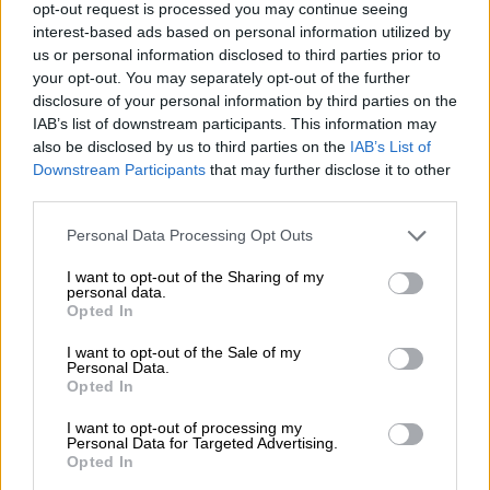
opt-out request is processed you may continue seeing
interest-based ads based on personal information utilized by
Κόσμος
|
06.07.2026 11:56
us or personal information disclosed to third parties prior to
your opt-out. You may separately opt-out of the further
Επιστήμονες ίσως έλυσαν το μυστήριο
disclosure of your personal information by third parties on the
του γιατί το 90% των ανθρώπων είναι
IAB’s list of downstream participants. This information may
δεξιόχειρες
also be disclosed by us to third parties on the
IAB’s List of
Downstream Participants
that may further disclose it to other
Γενετικοί λόγοι ή κάτι πολύ πιο σκοτεινό
third parties.
από το παρελθόν μας;
Please note that this website/app uses one or more Google
Personal Data Processing Opt Outs
services and may gather and store information including but
not limited to your visit or usage behaviour. You may click to
I want to opt-out of the Sharing of my
personal data.
grant or deny consent to Google and its third-party tags to
Opted In
use your data for below specified purposes in below Google
consent section.
I want to opt-out of the Sale of my
Personal Data.
Opted In
I want to opt-out of processing my
Personal Data for Targeted Advertising.
Opted In