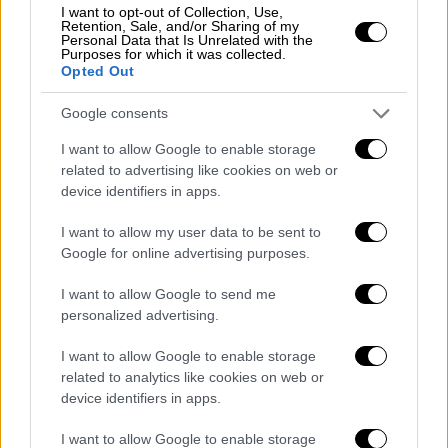
I want to opt-out of Collection, Use,
Retention, Sale, and/or Sharing of my
Personal Data that Is Unrelated with the
Purposes for which it was collected.
Opted Out
Υγεία
|
05.07.2026 23:06
Google consents
«Tech neck»: Πώς τα κινητά τηλέφωνο
I want to allow Google to enable storage
και η τεχνολογία παραμορφώνουν το
related to advertising like cookies on web or
σώμα μας
device identifiers in apps.
Οι συσκευές αλλάζουν το σώμα μας με
I want to allow my user data to be sent to
τρόπους που μπορεί να μην
Google for online advertising purposes.
συνειδητοποιούμε
I want to allow Google to send me
personalized advertising.
I want to allow Google to enable storage
related to analytics like cookies on web or
device identifiers in apps.
I want to allow Google to enable storage