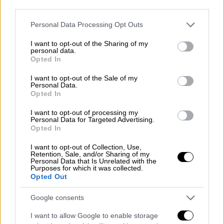
third parties.
Please note that this website/app uses one or more Google
Personal Data Processing Opt Outs
Αθλητισμός
|
26.11.2025 16:20
services and may gather and store information including but
Μπενίτεθ: «Παιχνίδι με παιχνίδι, νίκη
not limited to your visit or usage behaviour. You may click to
I want to opt-out of the Sharing of my
personal data.
με νίκη γίνονται πιο εύκολα τα
grant or deny consent to Google and its third-party tags to
Opted In
use your data for below specified purposes in below Google
πράγματα»
consent section.
I want to opt-out of the Sale of my
Personal Data.
Opted In
I want to opt-out of processing my
Παρότι οι Μονεγάσκοι προηγήθηκαν δύο
Personal Data for Targeted Advertising.
φορές, οι πρωταθλητές Κύπρου απάντησαν
Opted In
ισάριθμες και με το τελικό 2-2 έφτασαν τους
I want to opt-out of Collection, Use,
έξι βαθμούς, όσους και οι φιλοξενούμενοι. Η
Retention, Sale, and/or Sharing of my
Personal Data that Is Unrelated with the
Μονακό προηγήθηκε με τον Μιναμίνο (5')
Purposes for which it was collected.
Opted Out
αλλά με το ιστορικό γκολ του Νταβίντ
Λουίς, η κυπριακή ομάδα ισοφάρισε στο 18'
Google consents
(1-1). Ο Βραζιλιάνος σε ηλικία 38 ετών και
I want to allow Google to enable storage
218 ημερών έγινε ο δεύτερος γηραιότερος