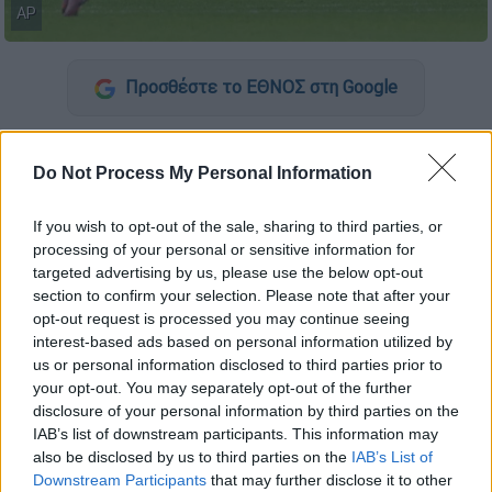
AP
Προσθέστε το ΕΘΝΟΣ στη Google
Με γκολ στο φινάλε η αλύγιστη
Πάφος
απέσπασε ακόμα έναν πολύτιμο βαθμό από
Do Not Process My Personal Information
τη
Μονακό
κι έμεινε εντός 24άδας, ενώ η
If you wish to opt-out of the sale, sharing to third parties, or
Κοπεγχάγη
πήρε το παρθενικό της τρίποντο
processing of your personal or sensitive information for
απέναντι στη μαχητική
Καϊράτ Αλμάτι
για την
targeted advertising by us, please use the below opt-out
5η αγωνιστική της League Phase του
section to confirm your selection. Please note that after your
Champions League
.
opt-out request is processed you may continue seeing
interest-based ads based on personal information utilized by
us or personal information disclosed to third parties prior to
ΔΙΑΒΑΣΤΕ ΕΠΙΣΗΣ
your opt-out. You may separately opt-out of the further
disclosure of your personal information by third parties on the
Αθλητισμός
|
26.11.2025 16:00
IAB’s list of downstream participants. This information may
Ραζβάν Λουτσέσκου: «Έχω αγαπήσει
also be disclosed by us to third parties on the
IAB’s List of
Downstream Participants
that may further disclose it to other
και έχω αγαπηθεί στον ΠΑΟΚ!»