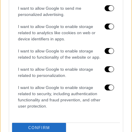
σε φήμες, ανεπίσημες διαδόσεις, ψευδείς
I want to allow Google to send me
αναφορές ή σχόλια που, δυστυχώς, έχουν
personalized advertising.
κατακλύσει το διαδίκτυο. Πολλά εξ αυτών,
I want to allow Google to enable storage
μάλιστα, φτάνουν σε σημείο να θίγουν και να
related to analytics like cookies on web or
συκοφαντούν ανθρώπους που έχουν
device identifiers in apps.
αποδεδειγμένα προσφέρει διαχρονικά στον
I want to allow Google to enable storage
ΠΑΟΚ.
related to functionality of the website or app.
Από την πρώτη στιγμή, η τοποθέτησή μας
I want to allow Google to enable storage
υπήρξε σαφής, λιτή και ουσιαστική. Χωρίς
related to personalization.
υπερβολές, με απόλυτο σεβασμό στην
αλήθεια και προτεραιότητα στην ουσία. Με
I want to allow Google to enable storage
related to security, including authentication
το ίδιο ήθος και την ίδια συνέπεια, θα
functionality and fraud prevention, and other
συνεχίσουμε μέχρι την πλήρη ολοκλήρωση
user protection.
της διαδικασίας.
Θανάσης Χατζόπουλος
CONFIRM