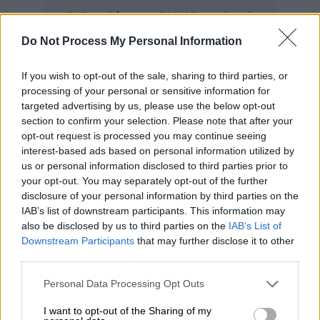
Προσθέστε το ΕΘΝΟΣ στη Google
Do Not Process My Personal Information
Διευκρινιστική δήλωση εξέδωσε ο
πρόεδρος της
ΚΑΕ ΠΑΟΚ
Θανάσης
If you wish to opt-out of the sale, sharing to third parties, or
processing of your personal or sensitive information for
Χατζόπουλος
για την επικείμενη αλλαγή
targeted advertising by us, please use the below opt-out
ιδιοκτησιακού καθεστώτος στην
section to confirm your selection. Please note that after your
μπασκετική ομάδα καθώς ο
Αριστοτέλης
opt-out request is processed you may continue seeing
Μυστακίδης
βρίσκεται προ των πυλών.
interest-based ads based on personal information utilized by
us or personal information disclosed to third parties prior to
your opt-out. You may separately opt-out of the further
ΔΙΑΒΑΣΤΕ ΕΠΙΣΗΣ
disclosure of your personal information by third parties on the
IAB’s list of downstream participants. This information may
Αθλητισμός
|
01.11.2025 21:25
also be disclosed by us to third parties on the
IAB’s List of
GBL: Σπουδαία νίκη του ΠΑΟΚ επί του
Downstream Participants
that may further disclose it to other
third parties.
Άρη στο ντέρμπι!
Please note that this website/app uses one or more Google
Personal Data Processing Opt Outs
services and may gather and store information including but
not limited to your visit or usage behaviour. You may click to
I want to opt-out of the Sharing of my