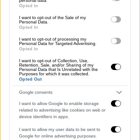
personal data.
grant or deny consent to Google and its third-party tags to
Ο κ. Χατζόπουλος δήλωσε μέσω της
Opted In
use your data for below specified purposes in below Google
επίσημης σελίδας της ΚΑΕ ΠΑΟΚ: «Με
consent section.
I want to opt-out of the Sale of my
αίσθημα ευθύνης απέναντι στους φιλάθλους
Personal Data.
Opted In
του ΠΑΟΚ, δηλώνω ότι οι διαδικασίες για τη
μεταβίβαση του πλειοψηφικού πακέτου
I want to opt-out of processing my
Personal Data for Targeted Advertising.
μετοχών της ΚΑΕ ΠΑΟΚ προς τον κ.
Opted In
Αριστοτέλη Μυστακίδη προχωρούν ομαλά
και σύμφωνα με τον προβλεπόμενο
I want to opt-out of Collection, Use,
Retention, Sale, and/or Sharing of my
σχεδιασμό. Είναι σημαντικό να γίνει
Personal Data that Is Unrelated with the
Purposes for which it was collected.
κατανοητό ότι πρόκειται για μια διαδικασία
Opted Out
που απαιτεί συγκεκριμένες ενέργειες,
Google consents
θεσμικά βήματα και, κυρίως, χρόνο.
I want to allow Google to enable storage
Αντιλαμβάνομαι τη μεγάλη προσμονή και το
related to advertising like cookies on web or
ενδιαφέρον του κόσμου του ΠΑΟΚ για
device identifiers in apps.
ενημέρωση. Για τον λόγο αυτό, προτρέπω
I want to allow my user data to be sent to
όλους τους φιλάθλους να αναμένουν την
Google for online advertising purposes.
επίσημη ενημέρωση και να μην δίνουν βάση