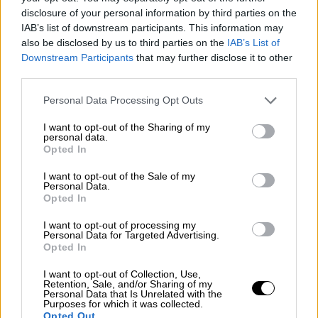
εγγράφων όπως ποινικό μητρώο και
disclosure of your personal information by third parties on the
IAB’s list of downstream participants. This information may
βεβαιώσεις παθολόγου, ακτινολόγου και
also be disclosed by us to third parties on the
IAB’s List of
ψυχιάτρου.
Downstream Participants
that may further disclose it to other
third parties.
Η προθεσμία για ανάκληση, τροποποίηση ή
μεταρρύθμιση των συγκεκριμένων εγγράφων
Please note that this website/app uses one or more Google
Personal Data Processing Opt Outs
services and may gather and store information including but
είναι μέχρι σήμερα Σάββατο (11/10) στις
not limited to your visit or usage behaviour. You may click to
I want to opt-out of the Sharing of my
11:00 π.μ.. Με δεδομένο ότι το ζήτημα
personal data.
grant or deny consent to Google and its third-party tags to
Opted In
αφορά τους προπονητές έξι ομάδων
use your data for below specified purposes in below Google
-Παναθηναϊκός, ΑΕΚ, Πανιώνιος, Μαρούσι,
consent section.
I want to opt-out of the Sale of my
Personal Data.
Κολοσσός και ΠΑΟΚ- γίνεται αντιληπτό το
Opted In
μέγεθος του προβλήματος. Υπό αυτές τις
I want to opt-out of processing my
συνθήκες δεν αποκλείεται στο ντέρμπι με
Personal Data for Targeted Advertising.
τον Ολυμπιακό, ο Παναθηναϊκός να μην
Opted In
εκτελεί χρέη head coach o Εργκίν Αταμάν,
I want to opt-out of Collection, Use,
ενώ σοβαρότερο είναι το πρόβλημα στην
Retention, Sale, and/or Sharing of my
Personal Data that Is Unrelated with the
ΑΕΚ -συγκριτικά με τον Παναθηναϊκό που
Purposes for which it was collected.
Opted Out