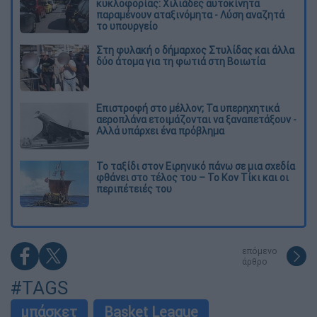
κυκλοφορίας: Χιλιάδες αυτοκίνητα
παραμένουν αταξινόμητα - Λύση αναζητά
το υπουργείο
Στη φυλακή ο δήμαρχος Στυλίδας και άλλα
δύο άτομα για τη φωτιά στη Βοιωτία
Επιστροφή στο μέλλον; Τα υπερηχητικά
αεροπλάνα ετοιμάζονται να ξαναπετάξουν -
Αλλά υπάρχει ένα πρόβλημα
Το ταξίδι στον Ειρηνικό πάνω σε μια σχεδία
φθάνει στο τέλος του – Το Κον Τίκι και οι
περιπέτειές του
επόμενο
άρθρο
#TAGS
μπάσκετ
Basket League