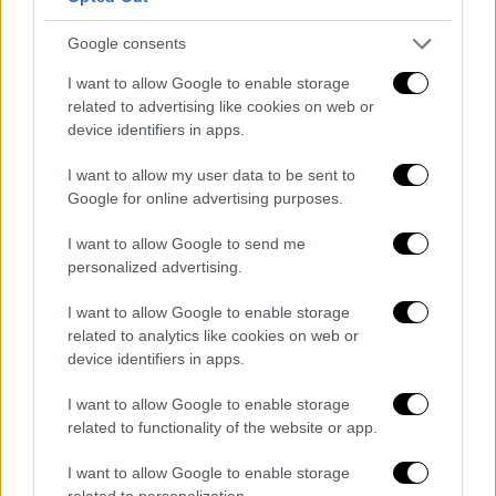
έχει τη λύση του Χρήστου Σερέλη- καθώς οι
συνεργάτες του Ντράγκαν Σάκοτα επίσης
Google consents
δεν έχουν αντίστοιχο φάκελο.
I want to allow Google to enable storage
related to advertising like cookies on web or
Αντιλαμβάνεται κανείς βεβαίως το
device identifiers in apps.
παράδοξο της υπόθεσης καθώς πρόκειται
για προπονητές με σημαντική καριέρα σε
I want to allow my user data to be sent to
Google for online advertising purposes.
Ελλάδα και Ευρώπη. Ο Αταμάν είναι εκ των
κορυφαίων στην Ευρώπη και ο Σάκοτα
I want to allow Google to send me
εργάζεται στην Ελλάδα απ' τις αρχές του '90
personalized advertising.
αλλά δεν θα μπορέσουν να κοουτσάρουν
I want to allow Google to enable storage
επειδή δεν έχουν φάκελο με αντίγραφο
related to analytics like cookies on web or
ποινικού μητρώου και βεβαίωση
device identifiers in apps.
παθολόγου...
I want to allow Google to enable storage
Η ΕΟΚ έκρουσε τον κώδωνα του κινδύνου
related to functionality of the website or app.
αναφέροντας μεταξύ άλλων σε επιστολή
I want to allow Google to enable storage
προς τη ΓΓ: «Πρωτοκλασάτα και
related to personalization.