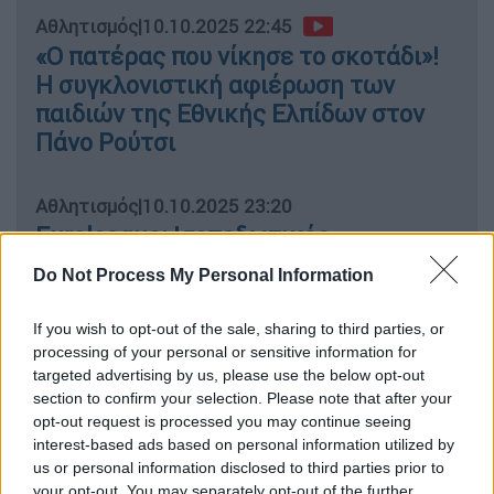
Αθλητισμός
|
10.10.2025 22:45
«Ο πατέρας που νίκησε το σκοτάδι»!
Η συγκλονιστική αφιέρωση των
παιδιών της Εθνικής Ελπίδων στον
Πάνο Ρούτσι
Αθλητισμός
|
10.10.2025 23:20
Euroleague: Ισοπεδωτικός
Ολυμπιακός διέλυσε την Ντουμπάι με
Do Not Process My Personal Information
τρομερό Βεζένκοφ!
If you wish to opt-out of the sale, sharing to third parties, or
processing of your personal or sensitive information for
targeted advertising by us, please use the below opt-out
Αυτό συμβαίνει διότι βάσει οδηγίας της
section to confirm your selection. Please note that after your
opt-out request is processed you may continue seeing
Γενικής Γραμματείας Αθλητισμού, πρέπει να
interest-based ads based on personal information utilized by
εκδοθεί μια ειδική κάρτα από τους
us or personal information disclosed to third parties prior to
προπονητές, η οποία περιλαμβάνει μια σειρά
your opt-out. You may separately opt-out of the further