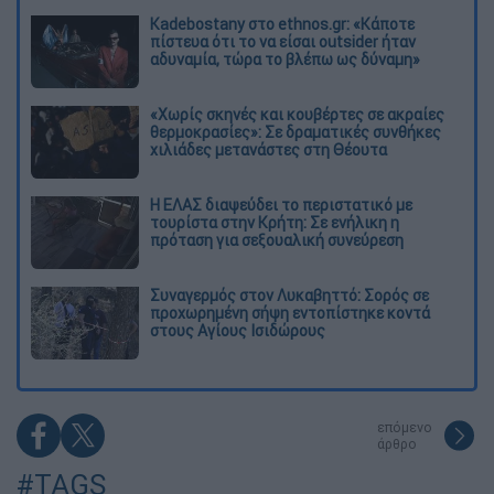
Kadebostany στο ethnos.gr: «Κάποτε
πίστευα ότι το να είσαι outsider ήταν
αδυναμία, τώρα το βλέπω ως δύναμη»
«Χωρίς σκηνές και κουβέρτες σε ακραίες
θερμοκρασίες»: Σε δραματικές συνθήκες
χιλιάδες μετανάστες στη Θέουτα
Η ΕΛΑΣ διαψεύδει το περιστατικό με
τουρίστα στην Κρήτη: Σε ενήλικη η
πρόταση για σεξουαλική συνεύρεση
Συναγερμός στον Λυκαβηττό: Σορός σε
προχωρημένη σήψη εντοπίστηκε κοντά
στους Αγίους Ισιδώρους
επόμενο
άρθρο
#TAGS