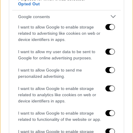
Γιακουμάκη, δεν καταλήγει πρακτικά στα
Opted Out
ταμεία των Μεξικανών, αλλά
Google consents
χρησιμοποιείται για να καλύψει μέρος του
συμβολαίου του ποδοσφαιριστή.
I want to allow Google to enable storage
related to advertising like cookies on web or
Το σημείο της συμφωνίας που παρουσιάζει,
device identifiers in apps.
επίσης, μεγάλο ενδιαφέρον, εντοπίζεται
I want to allow my user data to be sent to
στην οψιόν αγοράς. Πέντε εκατομμύρια
Google for online advertising purposes.
ευρώ το καλοκαίρι του 2026, χωρίς
πρόσθετες προϋποθέσεις, χωρίς ρήτρες
I want to allow Google to send me
personalized advertising.
συμμετοχών ή γκολ και με την απόφαση να
ανήκει αποκλειστικά στον ΠΑΟΚ. Αυτό δίνει
I want to allow Google to enable storage
στον Δικέφαλο την πολυτέλεια να
related to analytics like cookies on web or
αξιολογήσει την παρουσία του, γνωρίζοντας
device identifiers in apps.
από τώρα το ποσό που απαιτείται για τη
I want to allow Google to enable storage
μόνιμη απόκτησή του.
related to functionality of the website or app.
Αγωνιστικά, η προσθήκη του Γιακουμάκη
I want to allow Google to enable storage