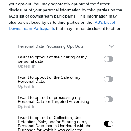
your opt-out. You may separately opt-out of the further
disclosure of your personal information by third parties on the
Αθλητισμός
|
10.08.2025 20:10
IAB’s list of downstream participants. This information may
ΜΜΕ Τσεχίας για Ζαφείρη: «Όχι της
also be disclosed by us to third parties on the
IAB’s List of
Downstream Participants
that may further disclose it to other
Σλάβια και στη δεύτερη πρόταση του
third parties.
ΠΑΟΚ»
Please note that this website/app uses one or more Google
Personal Data Processing Opt Outs
services and may gather and store information including but
not limited to your visit or usage behaviour. You may click to
I want to opt-out of the Sharing of my
personal data.
grant or deny consent to Google and its third-party tags to
Η διοίκηση διάβασε σωστά τη συγκυρία,
Opted In
use your data for below specified purposes in below Google
γνωρίζοντας ότι η Κρουζ Αζούλ ήθελε να
consent section.
I want to opt-out of the Sale of my
ελαφρύνει το μισθολογικό της βάρος, καθώς
Personal Data.
Opted In
ο έμπειρος φορ είχε ετήσιες απολαβές
κοντά στα 3 εκατ. ευρώ. Η συμφωνία
I want to opt-out of processing my
Personal Data for Targeted Advertising.
κλείστηκε στη βάση του δανεισμού για έναν
Opted In
χρόνο, με τον ΠΑΟΚ να καταβάλλει 2 εκατ.
I want to opt-out of Collection, Use,
ευρώ ως loan fee. Το ποσό αυτό, που είναι
Retention, Sale, and/or Sharing of my
Personal Data that Is Unrelated with the
το συνολικό κόστος της κίνησης με τον
Purposes for which it was collected.