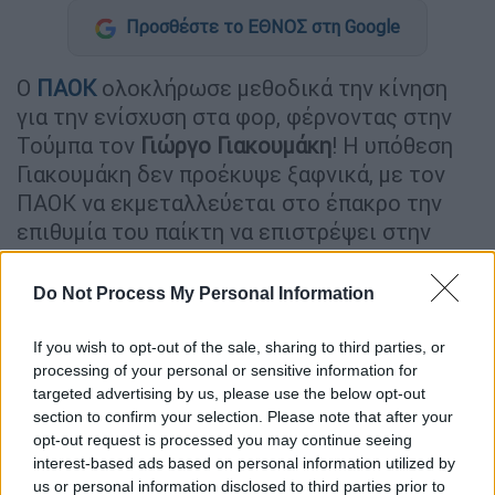
Προσθέστε το ΕΘΝΟΣ στη Google
Ο
ΠΑΟΚ
ολοκλήρωσε μεθοδικά την κίνηση
για την ενίσχυση στα φορ, φέρνοντας στην
Τούμπα τον
Γιώργο Γιακουμάκη
! Η υπόθεση
Γιακουμάκη δεν προέκυψε ξαφνικά, με τον
ΠΑΟΚ να εκμεταλλεύεται στο έπακρο την
επιθυμία του παίκτη να επιστρέψει στην
Ευρώπη και να επαναπατριστεί για
λογαριασμό του Δικεφάλου του Βορρά.
Do Not Process My Personal Information
If you wish to opt-out of the sale, sharing to third parties, or
ΔΙΑΒΑΣΤΕ ΕΠΙΣΗΣ
processing of your personal or sensitive information for
targeted advertising by us, please use the below opt-out
Αθλητισμός
|
10.08.2025 16:48
section to confirm your selection. Please note that after your
Σπάει τα ταμεία ο ΠΑΟΚ για τον
opt-out request is processed you may continue seeing
Χρήστο Ζαφείρη: Νέα πρόταση στη
interest-based ads based on personal information utilized by
Σλάβια ύψους 10,5 + 1,5 εκατ. ευρώ!
us or personal information disclosed to third parties prior to