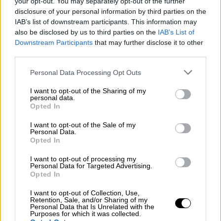
your opt-out. You may separately opt-out of the further
Κωνσταντέλιας»
disclosure of your personal information by third parties on the
IAB’s list of downstream participants. This information may
also be disclosed by us to third parties on the
IAB’s List of
Αθλητισμός
|
24.07.2025 20:23
Downstream Participants
that may further disclose it to other
Προσαγωγές οπαδών της AEK που
third parties.
κατευθύνονταν στην OPAP Arena με
Please note that this website/app uses one or more Google
σημαίες της Παλαιστίνης
Personal Data Processing Opt Outs
services and may gather and store information including but
not limited to your visit or usage behaviour. You may click to
I want to opt-out of the Sharing of my
personal data.
grant or deny consent to Google and its third-party tags to
Opted In
use your data for below specified purposes in below Google
Το ματς ξεκίνησε με χαμηλό ρυθμό και
consent section.
I want to opt-out of the Sale of my
Personal Data.
ελάχιστες φάσεις, με τον Άρη να
Opted In
εμφανίζεται νευρικός και άτολμος στη
I want to opt-out of processing my
δημιουργία. Aνάλογη ήταν η εικόνα και της
Personal Data for Targeted Advertising.
Αράζ. Ο Άρης επιχείρησε να απειλήσει
Opted In
κυρίως με στατικές φάσεις και ατομικές
I want to opt-out of Collection, Use,
προσπάθειες, με πιο αξιόλογες στιγμές ένα
Retention, Sale, and/or Sharing of my
Personal Data that Is Unrelated with the
σουτ του Ντιαντί και δύο ενέργειες του
Purposes for which it was collected.