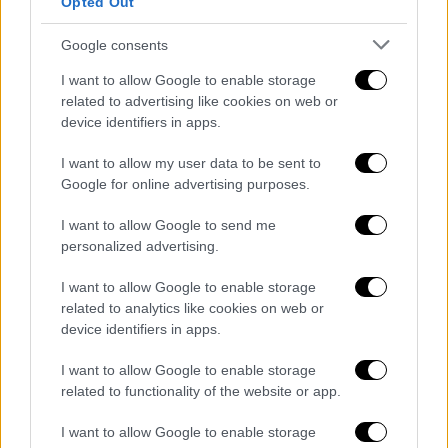
Opted Out
Πέρεθ, αλλά χωρίς ουσιαστικό αποτέλεσμα.
Google consents
Η είσοδος του Γιαννιώτα στο β' ημίχρονο
αποδείχθηκε καταλυτική, καθώς στο 63’
I want to allow Google to enable storage
έβγαλε εξαιρετική ασίστ στον Μορόν, ο
related to advertising like cookies on web or
device identifiers in apps.
οποίος πλάσαρε ιδανικά για το 0-1. Η εικόνα
έδειχνε πως ο Άρης είχε τον έλεγχο,
I want to allow my user data to be sent to
ωστόσο η Αράζ εκμεταλλεύτηκε τις
Google for online advertising purposes.
αδράνειες της ελληνικής άμυνας και μέσα σε
I want to allow Google to send me
διάστημα τριών λεπτών ανέτρεψε το σκορ.
personalized advertising.
Ο Σάντος στο 75’ και ο Αντράντε στο 78’
σκόραραν για τους γηπεδούχους,
I want to allow Google to enable storage
διαμορφώνοντας το τελικό 2-1. Μάλιστα
related to analytics like cookies on web or
device identifiers in apps.
στο φινάλε του ματς χάθηκε ακόμα μία
μεγάλη ευκαιρία των γηπεδούχων για το 3-1.
I want to allow Google to enable storage
related to functionality of the website or app.
Ο Άρης επιστρέφει στη Θεσσαλονίκη για τη
I want to allow Google to enable storage
ρεβάνς, όπου θα αναζητήσει νίκη με