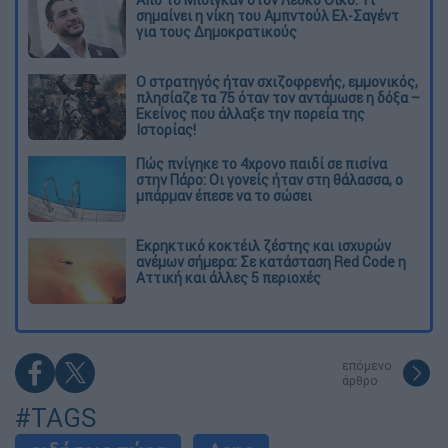
Από το Μίσιγκαν στον Λευκό Οίκο: Τι
σημαίνει η νίκη του Αμπντούλ Ελ-Σαγέντ
για τους Δημοκρατικούς
O στρατηγός ήταν σχιζοφρενής, εμμονικός,
πλησίαζε τα 75 όταν τον αντάμωσε η δόξα –
Εκείνος που άλλαξε την πορεία της
Ιστορίας!
Πώς πνίγηκε το 4χρονο παιδί σε πισίνα
στην Πάρο: Οι γονείς ήταν στη θάλασσα, ο
μπάρμαν έπεσε να το σώσει
Εκρηκτικό κοκτέιλ ζέστης και ισχυρών
ανέμων σήμερα: Σε κατάσταση Red Code η
Αττική και άλλες 5 περιοχές
επόμενο
άρθρο
#TAGS