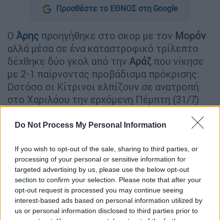
Προσθέστε το ΕΘΝΟΣ στη Google
Ο
Άρης
προηγήθηκε στο σκορ με τον
Μορόν
αλλά μέσα σε ένα καταστροφικό τρίλεπτο
δέχθηκε δύο γκολ από την
Αράζ
που νίκησε
με 2-1 παίρνοντας προβάδισμα πρόκρισης.
Ωστόσο οι Κίτρινοι ελπίζουν σε ανατροπή
στο Χαριλάου την ερχόμενη Πέμπτη (31/7)
προκειμένου να μην ολοκληρώσουν πρόωρα
την πορεία τους στο
Conference
League
...
Do Not Process My Personal Information
If you wish to opt-out of the sale, sharing to third parties, or
ΔΙΑΒΑΣΤΕ ΕΠΙΣΗΣ
processing of your personal or sensitive information for
targeted advertising by us, please use the below opt-out
Αθλητισμός
|
24.07.2025 19:11
section to confirm your selection. Please note that after your
Το πήρε πάνω του ο Ιβάν Σαββίδης:
opt-out request is processed you may continue seeing
«Άκυρο το deal με Στουτγκάρδη,
interest-based ads based on personal information utilized by
us or personal information disclosed to third parties prior to
γυρίζει με πρόταση ανανέωσης ο