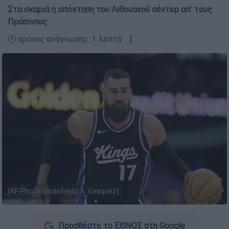
Στα σκαριά η απόκτηση του Λιθουανού σέντερ απ' τους
Πράσινους
🕛 χρόνος ανάγνωσης: 1 λεπτό ┋
(AP Photo/Godofredo A. Vasquez)
Προσθέστε το ΕΘΝΟΣ στη Google