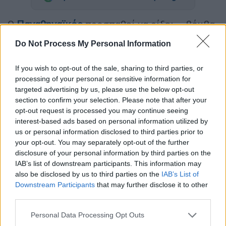
Ο
Παναθηναϊκός
προσπαθεί να ρίξει... βόμβα
απ' το
NBA
! Το λιθουανικό BasketNews, που
Do Not Process My Personal Information
επικαλείται πηγές κοντά στον
Γιόνας
Βαλαντσιούνας
, αποκαλύπτει πως ο
If you wish to opt-out of the sale, sharing to third parties, or
Λιθουανός γίγαντας όχι μόνο βρίσκεται
processing of your personal or sensitive information for
κοντά στην έξοδο από το ΝΒΑ αλλά και στο
targeted advertising by us, please use the below opt-out
section to confirm your selection. Please note that after your
να υπογράψει στο Τριφύλλι!
opt-out request is processed you may continue seeing
interest-based ads based on personal information utilized by
ΔΙΑΒΑΣΤΕ ΕΠΙΣΗΣ
us or personal information disclosed to third parties prior to
your opt-out. You may separately opt-out of the further
disclosure of your personal information by third parties on the
Αθλητισμός
|
03.07.2025 22:41
IAB’s list of downstream participants. This information may
Παγκόσμιος θρήνος για τον τραγικό
also be disclosed by us to third parties on the
IAB’s List of
χαμό του Ντιόγκο Ζότα - Συγκινητικά
Downstream Participants
that may further disclose it to other
μηνύματα απ' όλο τον πλανήτη
third parties.
Please note that this website/app uses one or more Google
Personal Data Processing Opt Outs
Αθλητισμός
|
03.07.2025 23:10
services and may gather and store information including but