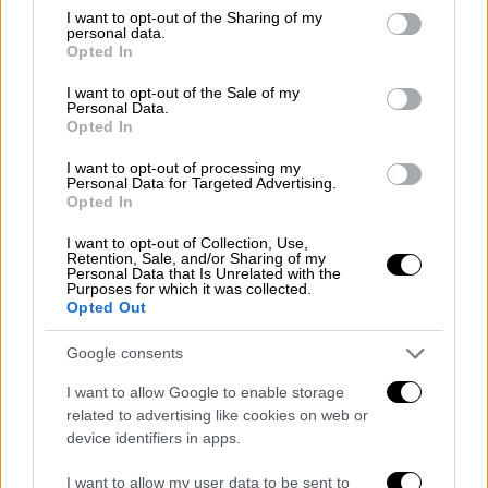
not limited to your visit or usage behaviour. You may click to
I want to opt-out of the Sharing of my
Πέθανε ο θρυλικός γκολκίπερ της
personal data.
grant or deny consent to Google and its third-party tags to
Νιγηρίας Πίτερ Ρουφάι
Opted In
use your data for below specified purposes in below Google
consent section.
I want to opt-out of the Sale of my
Personal Data.
Opted In
Ο Βαλαντσιούνας έγινε πρόσφατα trade από
I want to opt-out of processing my
Personal Data for Targeted Advertising.
τους Κινγκς στους Νάγκετς, έχοντας
Opted In
εγγυημένο συμβόλαιο ύψους 10,4
εκατομμυρίων δολαρίων για την ερχόμενη
I want to opt-out of Collection, Use,
Retention, Sale, and/or Sharing of my
σεζόν. Στο Ντένβερ όμως θα είχε λιγότερο
Personal Data that Is Unrelated with the
Purposes for which it was collected.
χρόνο συμμετοχής, με τον Νίκολα Γιόκιτς
Opted Out
μπροστά του, αλλά και τον Ντάρον Χολμς, να
Google consents
«παίζει» για τη θέση του back up σέντερ.
I want to allow Google to enable storage
Το λιθουανικό BasketNews έχοντας
related to advertising like cookies on web or
πληροφορίες από το περιβάλλον του
device identifiers in apps.
έμπειρου ψηλού, ρίχνει τη «βόμβα
I want to allow my user data to be sent to