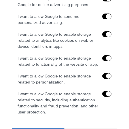
μεγατόνων», υποστηρίζοντας πως ο
Google for online advertising purposes.
Βαλαντσιούνας είναι κοντά στο να
ολοκληρώσει την πλούσια θητεία του στον
I want to allow Google to send me
«μαγικό κόσμο» και να αποδεχτεί την
personalized advertising.
πρόταση της ελληνικής ομάδας. Το σχετικό
I want to allow Google to enable storage
δημοσίευμα υπογραμμίζει πως ο
related to analytics like cookies on web or
Παναθηναϊκός Aktor έχει καταθέσει πρόταση
device identifiers in apps.
για συμβόλαιο τριών ετών στον παίκτη,
I want to allow Google to enable storage
έναντι 12 εκατομμυρίων ευρώ!
related to functionality of the website or app.
Σε 13 σεζόν στο ΝΒΑ ο Λιθουανός σέντερ
I want to allow Google to enable storage
μετράει 13.1 πόντους (58% στο δίποντο, 34%
related to personalization.
στο τρίποντο, 79% στις βολές), 9.3
ριμπάουντ και 1.4 ασίστ ανά 25.1 λεπτά σε
I want to allow Google to enable storage
related to security, including authentication
937 αγώνες κανονικών περιόδων.
functionality and fraud prevention, and other
user protection.
Απ' το 2012 ως το 20019 έπαιξε στους
Ράπτορς και ακολούθως σε Γκρίζλις (2019-