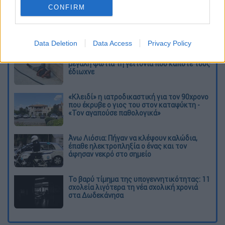
2021), Πέλικανς (2021-2024), Γουίζαρντς
CONFIRM
(2024-2025) και Κινγκς (2025).
Διαβάστε ακόμη
Data Deletion
Data Access
Privacy Policy
Τα «γεράκια» της Ψάθας: Έσωσαν από τη
μεγάλη φωτιά τη γειτονιά που κάποτε τους
έδιωχνε
«Κλειδί» η ιατροδικαστική για τον 90χρονο
που έκρυβε ο γιος του στον καταψύκτη -
«Τον αγαπούσε παθολογικά»
Άνω Λιόσια: Πήγαν να κλέψουν καλώδια,
έπαθε ηλεκτροπληξία ο ένας και τον
άφησαν νεκρό στο σημείο
Το βαρύ τίμημα της υπογεννητικότητας: 11
σχολεία λιγότερα τη νέα σχολική χρονιά
στα Δωδεκάνησα