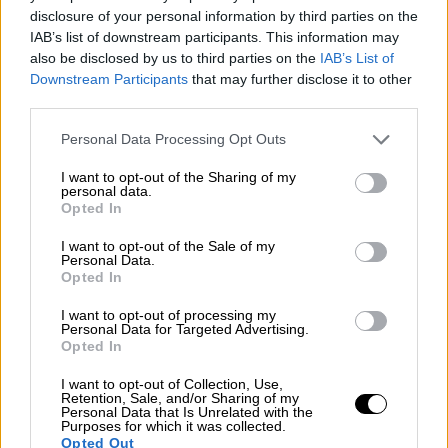
απόλυτο ορόσημο.
disclosure of your personal information by third parties on the
IAB’s list of downstream participants. This information may
Το νέο συμβόλαιο είναι εξαιρετικά
also be disclosed by us to third parties on the
IAB’s List of
Downstream Participants
that may further disclose it to other
προσοδοφόρο. Ο Ρονάλντο θα συνεχίσει να
third parties.
είναι ο πιο ακριβοπληρωμένος
ποδοσφαιριστής στον κόσμο, εισπράττοντας
Please note that this website/app uses one or more Google
Personal Data Processing Opt Outs
services and may gather and store information including but
περίπου 185 εκατομμύρια ευρώ ετησίως!
not limited to your visit or usage behaviour. You may click to
I want to opt-out of the Sharing of my
Σύμφωνα με τη Marca, αυτό ισοδυναμεί με
personal data.
grant or deny consent to Google and its third-party tags to
Opted In
15 εκατ. ευρώ τον μήνα, 3,8 εκατ. ευρώ την
use your data for below specified purposes in below Google
εβδομάδα, 550.000 ευρώ την ημέρα, 22.916
consent section.
I want to opt-out of the Sale of my
Personal Data.
ευρώ την ώρα! Επιπλέον, του προσφέρεται
Opted In
και μειοψηφική συμμετοχή (15%) στην
I want to opt-out of processing my
ιδιοκτησία της Αλ Νασρ (αξίας περίπου 33
Personal Data for Targeted Advertising.
εκατ. ευρώ), σε μια ένδειξη του ρόλου που
Opted In
κατέχει στο συνολικό πρότζεκτ του
I want to opt-out of Collection, Use,
συλλόγου.
Retention, Sale, and/or Sharing of my
Personal Data that Is Unrelated with the
Purposes for which it was collected.
Στο νέο συμβόλαιο προβλέπονται και
Opted Out