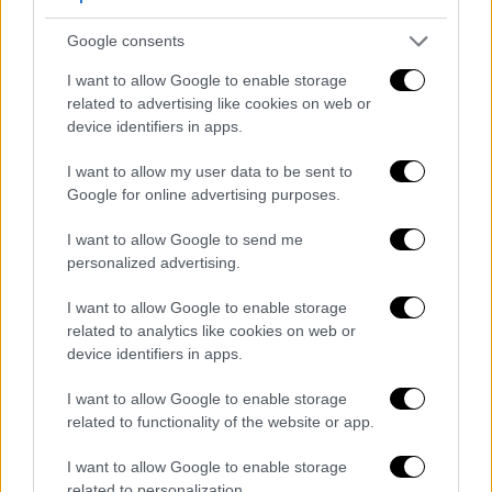
εντυπωσιακά μπόνους στόχων για τίτλους,
Google consents
γκολ και ασίστ. Την ίδια στιγμή υπάρχει όρος
και για να καλύπτονται απ' τον σύλλογο τα
I want to allow Google to enable storage
έξοδα για τις μετακινήσεις του Κριστιάνο με
related to advertising like cookies on web or
device identifiers in apps.
το ιδιωτικό του τζετ μέχρι το ποσό των 4,5
εκατ. ευρώ. Συν τοις άλλοις, η Αλ Νασρ
I want to allow my user data to be sent to
αναλαμβάνει και τους μισθούς και για το
Google for online advertising purposes.
προσωπικό του Κριστιάνο που αριθμεί 16
I want to allow Google to send me
άτομα: τρεις οδηγούς, δύο σεφ, τρεις
personalized advertising.
κηπουρούς, τέσσερις σεκιούριτι και
τέσσερις οικιακές βοηθούς!
I want to allow Google to enable storage
related to analytics like cookies on web or
Cristiano Ronaldo is staying at
device identifiers in apps.
@AlNassrFC
until 2027 💛🤩
I want to allow Google to enable storage
pic.twitter.com/uVOzvZW4u7
related to functionality of the website or app.
— AlNassr FC (@AlNassrFC_EN)
I want to allow Google to enable storage
June 26, 2025
related to personalization.