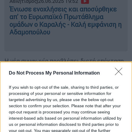
Αθλητισμός
|
26.06.2025 19:52
Ένιωσε ενοχλήσεις και αποσύρθηκε
απ' το Ευρωπαϊκό Πρωτάθλημα
ομάδων ο Καραλής - Καλή εμφάνιση η
Αδαμοπούλου
Η νέα συμφωνία προβλέπει διετή επέκταση,
καθώς το προηγούμενο συμβόλαιο του
Do Not Process My Personal Information
40χρονου άσου έληγε στις 30 Ιουνίου. Ο
Ρονάλντο θα παραμείνει πλέον στην ομάδα
If you wish to opt-out of the sale, sharing to third parties, or
τουλάχιστον έως την ηλικία των 42 ετών, με
processing of your personal or sensitive information for
στόχο –μεταξύ άλλων– και την επίτευξη του
targeted advertising by us, please use the below opt-out
1.000ού γκολ της καριέρας του. Μέχρι
section to confirm your selection. Please note that after your
opt-out request is processed you may continue seeing
στιγμής έχει φτάσει τα 938 επίσημα
interest-based ads based on personal information utilized by
τέρματα, κάτι που σημαίνει ότι του
us or personal information disclosed to third parties prior to
υπολείπονται 62 γκολ για να φτάσει σε ένα
your opt-out. You may separately opt-out of the further