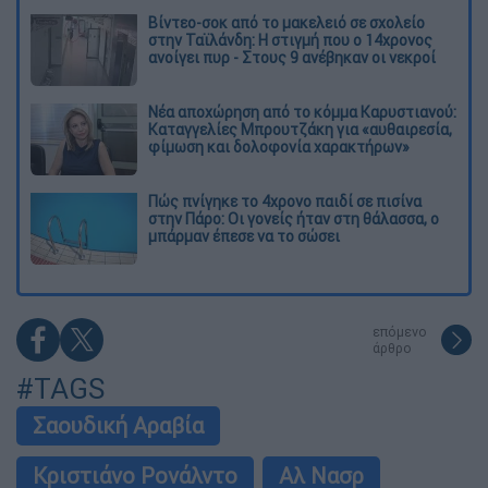
Βίντεο-σοκ από το μακελειό σε σχολείο
στην Ταϊλάνδη: Η στιγμή που ο 14χρονος
ανοίγει πυρ - Στους 9 ανέβηκαν οι νεκροί
Νέα αποχώρηση από το κόμμα Καρυστιανού:
Καταγγελίες Μπρουτζάκη για «αυθαιρεσία,
φίμωση και δολοφονία χαρακτήρων»
Πώς πνίγηκε το 4χρονο παιδί σε πισίνα
στην Πάρο: Οι γονείς ήταν στη θάλασσα, ο
μπάρμαν έπεσε να το σώσει
επόμενο
άρθρο
#TAGS
Σαουδική Αραβία
Κριστιάνο Ρονάλντο
Αλ Νασρ