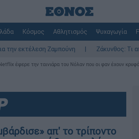
λάδα
Κόσμος
Αθλητισμός
Ψυχαγωγία
F
εκτέλεση Ζαμπούνη
Ζάκυνθος: Τι απαντά η 
Netflix έφερε την ταινιάρα του Νόλαν που οι φαν έχουν κρυφό
μβάρδισε» απ' το τρίποντο