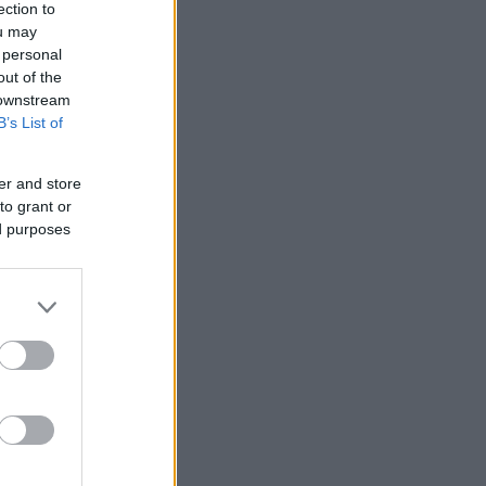
ection to
ou may
 personal
out of the
 downstream
B’s List of
er and store
to grant or
ed purposes