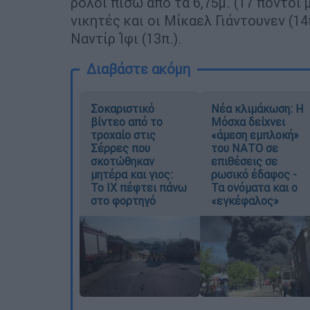
ρολόι πίσω από τα 6,75μ. (17 πόντοι
νικητές και οι Μίκαελ Γιάντουνεν (14
Ναντίρ Ίφι (13π.).
Διαβάστε ακόμη
Σοκαριστικό
Νέα κλιμάκωση: Η
βίντεο από το
Μόσχα δείχνει
τροχαίο στις
«άμεση εμπλοκή»
Σέρρες που
του ΝΑΤΟ σε
σκοτώθηκαν
επιθέσεις σε
μητέρα και γιος:
ρωσικό έδαφος -
Το ΙΧ πέφτει πάνω
Τα ονόματα και ο
στο φορτηγό
«εγκέφαλος»