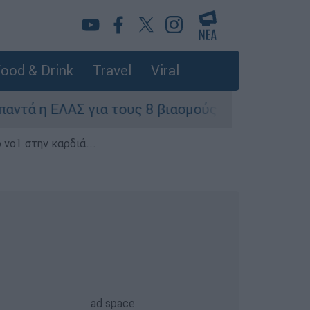
ood & Drink
Travel
Viral
ΕΛΑΣ για τους 8 βιασμούς τουριστριών - «Μόνο 
 νο1 στην καρδιά...