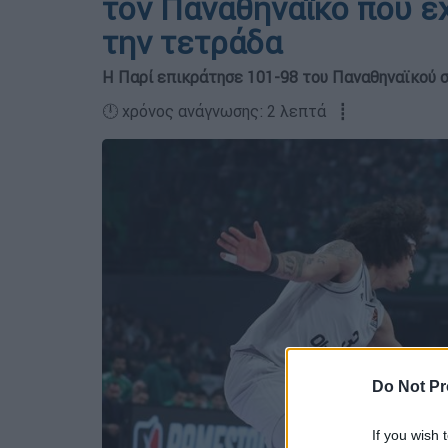
τον Παναθηναϊκό που έχ
την τετράδα
Η Παρί επικράτησε 101-98 του Παναθηναϊκού
🕛 χρόνος ανάγνωσης: 2 λεπτά ┋
Do Not Pr
If you wish 