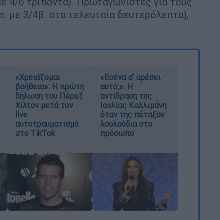
 με 4/6 τρίποντα). Πρωταγωνιστές για τους
π. με 3/4β. στα τελευταία δευτερόλεπτα),
«Χρειάζομαι
«Εσένα σ’ αρέσει
βοήθεια»: Η πρώτη
αυτό;»: Η
δήλωση του Πέρεζ
αντίδραση της
Χίλτον μετά τον
Ιουλίας Καλλιμάνη
live
όταν της πέταξαν
αυτοτραυματισμό
λουλούδια στο
στο TikTok
πρόσωπο