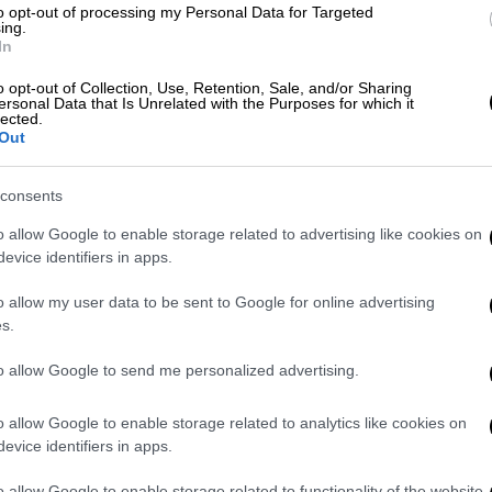
to opt-out of processing my Personal Data for Targeted
ing.
In
o opt-out of Collection, Use, Retention, Sale, and/or Sharing
ersonal Data that Is Unrelated with the Purposes for which it
α τον Ολυμπιακό και κίνδυνος απώλειας
lected.
Out
consents
στικό επεισόδιο του Γιώργου
o allow Google to enable storage related to advertising like cookies on
evice identifiers in apps.
o allow my user data to be sent to Google for online advertising
s.
ι την τύχη στα χέρια του καθώς χρειάζεται
to allow Google to send me personalized advertising.
τικές (Μονακό εκτός, Ερυθρός Αστέρας
o allow Google to enable storage related to analytics like cookies on
έκτημα έδρας. Οι Πράσινοι υποχώρησαν στο
evice identifiers in apps.
 συμπληρώνοντας την κορυφαία τετράδα
κό.
o allow Google to enable storage related to functionality of the website