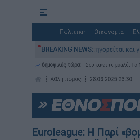
Πολιτική
Οικονομία
Ελ
νίες στην Ελλάδα - Κατηγορείται και για την 
BREAKING NEWS:
δημοφιλές τώρα:
Σου καίει το μυαλό: Το 
┋
Αθλητισμός
┋
28.03.2025 23:30
Euroleague: Η Παρί «βο