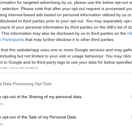
formation for targeted advertising by us, please use the below opt-out s
r selection. Please note that after your opt-out request is processed y
eing interest-based ads based on personal information utilized by us or
disclosed to third parties prior to your opt-out. You may separately opt-
losure of your personal information by third parties on the IAB’s list of
. This information may also be disclosed by us to third parties on the
IA
Participants
that may further disclose it to other third parties.
 that this website/app uses one or more Google services and may gath
including but not limited to your visit or usage behaviour. You may click 
 to Google and its third-party tags to use your data for below specifi
ogle consent section.
 το ΕΘΝΟΣ στη Google
l Data Processing Opt Outs
 στο
ΟΑΚΑ
, η
Παρί
ήταν εντυπωσιακή
ε νικήτρια από την Αθήνα θέτοντας σε
o opt-out of the Sharing of my personal data.
Πράσινους. Το Τριφύλλι προσπάθησε στο
In
 όμως δεν τα κατάφερε χάνοντας με 101-98
είχε αίσιο τέλος για τους πρωταθλητές
o opt-out of the Sale of my Personal Data.
In