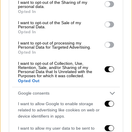
Οι Πειραιώτες σούταραν με εκπληκτικά
not limited to your visit or usage behaviour. You may click to
I want to opt-out of the Sharing of my
personal data.
grant or deny consent to Google and its third-party tags to
ποσοστά από τα 6.75μ. (15/33τρ.) ενώ
Opted In
use your data for below specified purposes in below Google
μοίρασαν 30 ασίστ για 12 λάθη. Ο Άλεκ
consent section.
I want to opt-out of the Sale of my
Πίτερς ήταν ο κορυφαίος για τον Ολυμπιακό
Personal Data.
Opted In
με 21 πόντους και 7 ριμπάουντ, με τον Σάσα
Βεζένκοφ να συμπληρώνει 17π. Πολύ καλή
I want to opt-out of processing my
Personal Data for Targeted Advertising.
παρουσία και από τον Γιαννούλη Λαρεντζάκη
Opted In
με 12 πόντους, διψήφιοι Παπανικολάου (10π.
5ρ.) και Βιλντόζα (11π. 5ασ.)
I want to opt-out of Collection, Use,
Retention, Sale, and/or Sharing of my
Personal Data that Is Unrelated with the
Από την αντίπερα όχθη για το Μαρούσι που
Purposes for which it was collected.
Opted Out
σούταρε με το εκπληκτικό (17/32τρ.) ο Κιν
μέτρησε 20 πόντους με 6 ασίστ, με τον
Google consents
Ρέινολτνς να προσθέτει 18 πόντους με
I want to allow Google to enable storage
4/8τρ. Πληθωρική εμφάνιση από τον
related to advertising like cookies on web or
Ραντούλιτσα (14π. 5ρ. 4ασ.), διψήφιος και ο
device identifiers in apps.
Χάρης Γιαννόπουλος με 12 πόντους (4/6τρ.)
I want to allow my user data to be sent to