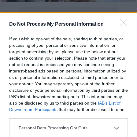
Προσθέστε το ΕΘΝΟΣ στη Google
Do Not Process My Personal Information
Ο
Ολυμπιακός
ολοκλήρωσε με νίκη τις
υποχρεώσεις του στον Α΄ γύρο της
Greek
If you wish to opt-out of the sale, sharing to third parties, or
processing of your personal or sensitive information for
Basketball
League
. Οι Πειραιώτες, που
targeted advertising by us, please use the below opt-out
προέρχονταν από τη διπλή αγωνιστική
section to confirm your selection. Please note that after your
υποχρέωση στην
Euroleague
, επιβεβαίωσαν
opt-out request is processed you may continue seeing
στο παρκέ τον τίτλο του φαβορί κόντρα στο
interest-based ads based on personal information utilized by
us or personal information disclosed to third parties prior to
Μαρούσι
, επικρατώντας με 106-94 στο
your opt-out. You may separately opt-out of the further
Στάδιο Ειρήνης και Φιλίας σε αναμέτρηση
disclosure of your personal information by third parties on the
για την 11η αγωνιστική. Οι Ερυθρόλευκοι
IAB’s list of downstream participants. This information may
σημείωσαν τη δέκατη νίκη τους στο
also be disclosed by us to third parties on the
IAB’s List of
Downstream Participants
that may further disclose it to other
πρωτάθλημα, την ώρα που η ομάδα των
third parties.
βορείων προαστείων γνώρισε την ένατη
ήττα της.
Please note that this website/app uses one or more Google
Personal Data Processing Opt Outs
services and may gather and store information including but