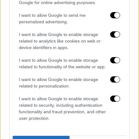
Ολυμπιακός
: Γουόκαπ 6, Γουίλιαμς-Γκος 6 (2),
Google for online advertising purposes.
Λαρεντζάκης 12 (2), Βιλντόσα 11 (2), Φαλ 8,
I want to allow Google to send me
Βεζένκοφ 17 (1), Παπανικολάου 10 (2),
personalized advertising.
Ντόρσεϊ 9 (2), Πίτερς 21 (4), Μιλουτίνοφ 6.
I want to allow Google to enable storage
Μαρούσι
: Ρέινολντς 18 (4), Φρίντρικσον 8 (1),
related to analytics like cookies on web or
Ραντούλιτσα 14, Νικολαΐδης, Χάρελ 11 (1),
device identifiers in apps.
Γιαννόπουλος 12 (4), Κιν 20 (4), Λάτζεβαϊν,
I want to allow Google to enable storage
Μαντζούκας 11 (3).
related to functionality of the website or app.
I want to allow Google to enable storage
related to personalization.
I want to allow Google to enable storage
related to security, including authentication
functionality and fraud prevention, and other
user protection.