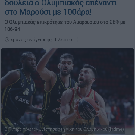
δουλειά ο Ολυμπιακός απέναντι
στο Μαρούσι με 100άρα!
Ο Ολυμπιακός επικράτησε του Αμαρουσίου στο ΣΕΦ με
106-94
🕛 χρόνος ανάγνωσης: 1 λεπτό ┋
Ο Πίτερς πρωταγωνίστησε στη νίκη του Ολυμπιακού (Intime)