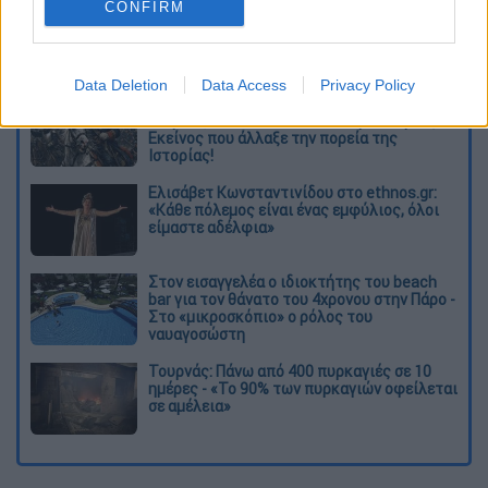
CONFIRM
Διαβάστε ακόμη
Data Deletion
Data Access
Privacy Policy
O στρατηγός ήταν σχιζοφρενής, εμμονικός,
πλησίαζε τα 75 όταν τον αντάμωσε η δόξα –
Εκείνος που άλλαξε την πορεία της
Ιστορίας!
Ελισάβετ Κωνσταντινίδου στο ethnos.gr:
«Κάθε πόλεμος είναι ένας εμφύλιος, όλοι
είμαστε αδέλφια»
Στον εισαγγελέα ο ιδιοκτήτης του beach
bar για τον θάνατο του 4χρονου στην Πάρο -
Στο «μικροσκόπιο» ο ρόλος του
ναυαγοσώστη
Τουρνάς: Πάνω από 400 πυρκαγιές σε 10
ημέρες - «Το 90% των πυρκαγιών οφείλεται
σε αμέλεια»