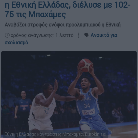
η Εθνική Ελλάδας, διέλυσε με 102-
75 τις Μπαχάμες
Ανεβάζει στροφές ενόψει προολυμπιακού η Εθνική
🕛 χρόνος ανάγνωσης: 1 λεπτό ┋ 🗣️
Ανοικτό για
σχολιασμό
Εθνική Ελλάδας κόντρα στις Μπαχάμες/Eurokinissi