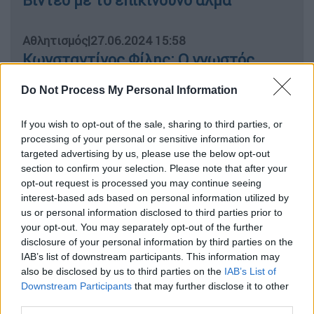
Βίντεο με το επικίνδυνο άλμα
Αθλητισμός
|
27.06.2024 15:58
Κωνσταντίνος Φίλης: Ο γνωστός
διεθνολόγος ανακοίνωσε την
Do Not Process My Personal Information
υποψηφιότητά του για την ηγεσία του
ΣΕΓΑΣ
If you wish to opt-out of the sale, sharing to third parties, or
processing of your personal or sensitive information for
targeted advertising by us, please use the below opt-out
section to confirm your selection. Please note that after your
Συνέπεια σε άμυνα και επίθεση
opt-out request is processed you may continue seeing
interest-based ads based on personal information utilized by
Οι παίκτες του Βασίλη Σπανούλη ήταν για
us or personal information disclosed to third parties prior to
your opt-out. You may separately opt-out of the further
δεύτερο συνεχόμενο παιχνίδι συνεπής σε
disclosure of your personal information by third parties on the
άμυνα και επίθεση, επέβαλαν τον ρυθμό
IAB’s list of downstream participants. This information may
τους, έτρεξαν το γήπεδο μοιράζοντας 38
also be disclosed by us to third parties on the
IAB’s List of
ασίστ και δεν άφησαν περιθώρια αντίδρασης
Downstream Participants
that may further disclose it to other
third parties.
στις
Μπαχάμες
.