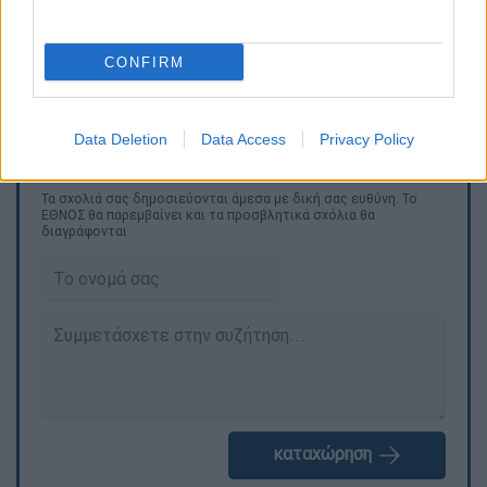
CONFIRM
Τα δεκάλεπτα
: 15-28, 34-46, 77-50, 102-75.
Data Deletion
Data Access
Privacy Policy
Τα σχολιά σας δημοσιεύονται άμεσα με δική σας ευθύνη. Το
ΕΘΝΟΣ θα παρεμβαίνει και τα προσβλητικά σχόλια θα
διαγράφονται
καταχώρηση