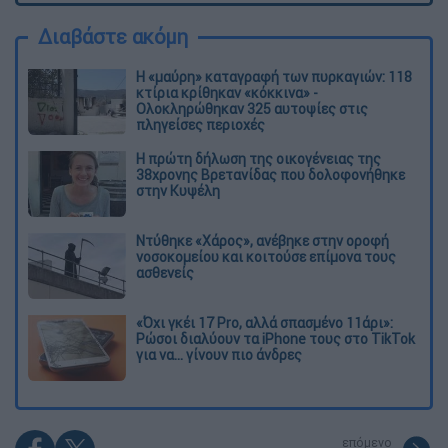
Διαβάστε ακόμη
Η «μαύρη» καταγραφή των πυρκαγιών: 118
κτίρια κρίθηκαν «κόκκινα» -
Ολοκληρώθηκαν 325 αυτοψίες στις
πληγείσες περιοχές
Η πρώτη δήλωση της οικογένειας της
38χρονης Βρετανίδας που δολοφονήθηκε
στην Κυψέλη
Ντύθηκε «Χάρος», ανέβηκε στην οροφή
νοσοκομείου και κοιτούσε επίμονα τους
ασθενείς
«Όχι γκέι 17 Pro, αλλά σπασμένο 11άρι»:
Ρώσοι διαλύουν τα iPhone τους στο TikTok
για να... γίνουν πιο άνδρες
επόμενο