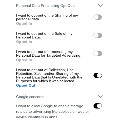
Please note that this website/app uses one or more Google
Personal Data Processing Opt Outs
Ο Γιάννης Αντετοκούνμπο μετά από μεγάλο
services and may gather and store information including but
διάστημα ξεκίνησε στην αρχική πεντάδα. Ο
not limited to your visit or usage behaviour. You may click to
I want to opt-out of the Sharing of my
personal data.
σούπερ-σταρ της Εθνικής έπαιξε 15’
grant or deny consent to Google and its third-party tags to
Opted In
use your data for below specified purposes in below Google
σκόραρε 14 πόντους και μάζεψε 5
consent section.
I want to opt-out of the Sale of my
ριμπάουντ.
Personal Data.
Opted In
I want to opt-out of processing my
Personal Data for Targeted Advertising.
Opted In
I want to opt-out of Collection, Use,
Retention, Sale, and/or Sharing of my
Personal Data that Is Unrelated with the
Purposes for which it was collected.
Opted Out
Google consents
I want to allow Google to enable storage
Πρώτος σκόρερ για την Ελλάδα ήταν ο
related to advertising like cookies on web or
device identifiers in apps.