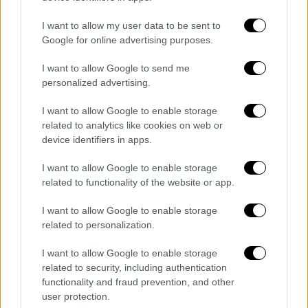
Ντίνος Μήτογλου με 18 πόντους, με τον
Κώστα Παπανικολάου να συμπληρώνει 14
I want to allow my user data to be sent to
πόντους. Πολύ καλή παρουσία και από τον
Google for online advertising purposes.
Νικ Καλάθη, ο οποίος ολοκλήρωσε την
I want to allow Google to send me
αναμέτρηση με 7 πόντους και 11 ασίστ!.
personalized advertising.
Από την αντίπερα όχθη πρώτος σκόρερ ήταν
I want to allow Google to enable storage
ο Στορ με 14 πόντους, με τον Εντγκεκόμπε
related to analytics like cookies on web or
να μετρά 13 πόντους και τον ΝΒΑer Mπάντι
device identifiers in apps.
Χιλντ να μένει στα χαμηλά με 9 πόντους και
I want to allow Google to enable storage
4/15 πόντους.
related to functionality of the website or app.
I want to allow Google to enable storage
related to personalization.
I want to allow Google to enable storage
related to security, including authentication
functionality and fraud prevention, and other
user protection.