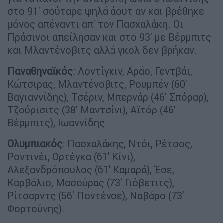
στο 91' σούταρε ψηλά άουτ αν και βρέθηκε
μόνος απέναντι απ' τον Πασχαλάκη. Οι
Πράσινοι απείλησαν και στο 93' με Βέρμπιτς
και Μλαντένοβιτς αλλά γκολ δεν βρήκαν.
Παναθηναϊκός
: Λοντίγκιν, Αράο, Γεντβάι,
Κώτσιρας, Μλαντένοβιτς, Ρουμπέν (60'
Βαγιαννίδης), Τσέριν, Μπερνάρ (46' Σπόραρ),
Τζούρισιτς (38' Μαντσίνι), Αϊτόρ (46'
Βέρμπιτς), Ιωαννίδης.
Ολυμπιακός
: Πασχαλάκης, Ντόι, Ρέτσος,
Ροντινέι, Ορτέγκα (61' Κίνι),
Αλεξανδρόπουλος (61' Καμαρά), Έσε,
Καρβάλιο, Μασούρας (73' Γιόβετιτς),
Ρίτσαρντς (56' Ποντένσε), Ναβάρο (73'
Φορτούνης).