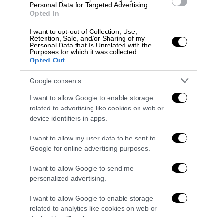
Personal Data for Targeted Advertising.
Παναθηναϊκός έγινε πολύ πιο επιθετικός και
Opted In
πολύ πιο ορμητικός. Μάλιστα είχε την
I want to opt-out of Collection, Use,
πρώτη καλή ευκαιρία του στο 53' με σουτ
Retention, Sale, and/or Sharing of my
Personal Data that Is Unrelated with the
του Βέρμπιτς, ο οποίος στο 58' είχε άλλη μια
Purposes for which it was collected.
απειλητική προσπάθεια με κεφαλιά.
Opted Out
Το 1-1 του Ιωαννίδη
Google consents
I want to allow Google to enable storage
Οι δύο προπονητές προσπάθησαν να...
related to advertising like cookies on web or
ανακατέψουν την τράπουλα μετά το 55'
device identifiers in apps.
καθώς ο μεν Τερίμ αντικατέστησε τον
Ρουμπέν με τον Βαγιαννίδη βάζοντας τον
I want to allow my user data to be sent to
Google for online advertising purposes.
Κώτσιρα στη θέση του αμυντικού μέσου (!), ο
δε Καρβαλιάλ χρησιμοποίησε Ποντένσε,
I want to allow Google to send me
Καμαρά και Κίνι. Εν τέλει δικαιώθηκε ο
personalized advertising.
κόουτς των Πρασίνων καθώς στο 65' η
I want to allow Google to enable storage
ομάδα του βρήκε το γκολ της ισοφάρισης (1-
related to analytics like cookies on web or
1) με κεφαλιά του Ιωαννίδη από εκτέλση