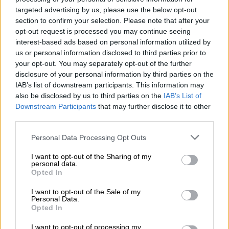
στην περιοχή και με θαυμάσιο γυριστό
targeted advertising by us, please use the below opt-out
section to confirm your selection. Please note that after your
έστειλε την μπάλα στα δίχτυα της παλιάς
opt-out request is processed you may continue seeing
του ομάδας γράφοντας το 0-1.
interest-based ads based on personal information utilized by
us or personal information disclosed to third parties prior to
your opt-out. You may separately opt-out of the further
disclosure of your personal information by third parties on the
IAB’s list of downstream participants. This information may
also be disclosed by us to third parties on the
IAB’s List of
Downstream Participants
that may further disclose it to other
third parties.
Please note that this website/app uses one or more Google
Personal Data Processing Opt Outs
services and may gather and store information including but
not limited to your visit or usage behaviour. You may click to
I want to opt-out of the Sharing of my
personal data.
grant or deny consent to Google and its third-party tags to
Opted In
use your data for below specified purposes in below Google
Ο Τερίμ έκανε δύο αλλαγές στο ξεκίνημα του
consent section.
I want to opt-out of the Sale of my
β' ημιχρόνου ρίχνοντας στον αγωνιστικό
Personal Data.
Opted In
χώρο τον Σπόραρ και τον Βέρμπιτς αντί του
Μπερνάρ και του Αϊτόρ. Και πράγματι ο
I want to opt-out of processing my