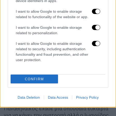
device identifiers in apps.
κόρνερ του Μαντσίνι.
I want to allow Google to enable storage
related to functionality of the website or app.
I want to allow Google to enable storage
related to personalization.
I want to allow Google to enable storage
related to security, including authentication
functionality and fraud prevention, and other
user protection.
CONFIRM
Όσο περνούσε ο χρόνος το παιχνίδι γινόταν
πιο σκληρό αλλά και πιο απρόβλεπτο με
τους χώρους να έχουν ανοίξει και στις δυο
Data Deletion
Data Access
Privacy Policy
πλευρές του γηπέδου. Σ' αυτό το διάστημα ο
Παναθηναϊκός έχασε μια σπουδαία ευκαιρία
για να κάνει την ανατροπή αλλά ο Ιωαννίδης