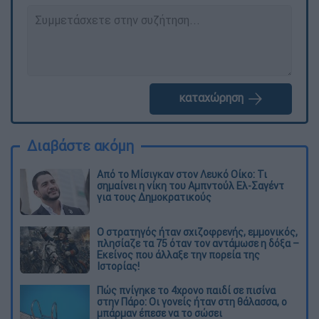
καταχώρηση
Διαβάστε ακόμη
Από το Μίσιγκαν στον Λευκό Οίκο: Τι
σημαίνει η νίκη του Αμπντούλ Ελ-Σαγέντ
για τους Δημοκρατικούς
O στρατηγός ήταν σχιζοφρενής, εμμονικός,
πλησίαζε τα 75 όταν τον αντάμωσε η δόξα –
Εκείνος που άλλαξε την πορεία της
Ιστορίας!
Πώς πνίγηκε το 4χρονο παιδί σε πισίνα
στην Πάρο: Οι γονείς ήταν στη θάλασσα, ο
μπάρμαν έπεσε να το σώσει