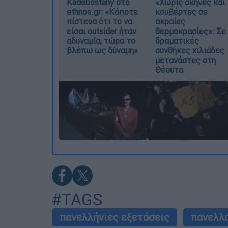
Kadebostany στο
«Χωρίς σκηνές και
ethnos.gr: «Κάποτε
κουβέρτες σε
πίστευα ότι το να
ακραίες
είσαι outsider ήταν
θερμοκρασίες»: Σε
αδυναμία, τώρα το
δραματικές
βλέπω ως δύναμη»
συνθήκες χιλιάδες
μετανάστες στη
Θέουτα
#TAGS
πανελλήνιες εξετάσεις
πανελλ