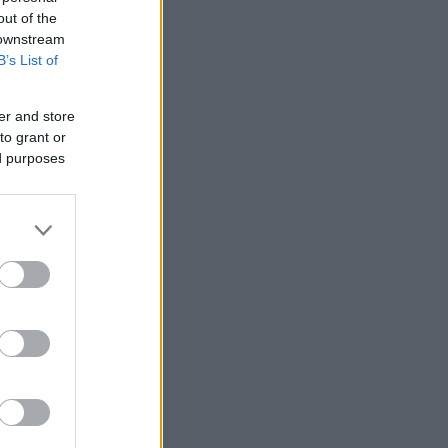
out of the
 downstream
B’s List of
er and store
to grant or
ed purposes