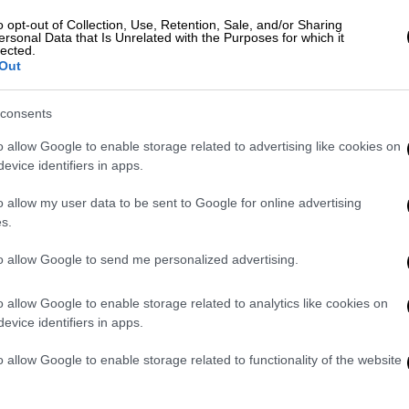
o opt-out of Collection, Use, Retention, Sale, and/or Sharing
υσκολότερα από πέρσι, αλλά βατά τα
ersonal Data that Is Unrelated with the Purposes for which it
lected.
 Οι απαντήσεις
Out
consents
ια καλά διαβασμένους τα θέματα σε
o allow Google to enable storage related to advertising like cookies on
 Όλες οι απαντήσεις
evice identifiers in apps.
o allow my user data to be sent to Google for online advertising
s.
to allow Google to send me personalized advertising.
καιο - Διεθνείς Κανονισμοί στη Ναυτιλία -
o allow Google to enable storage related to analytics like cookies on
evice identifiers in apps.
νωσης και Διοίκησης (ΑΟΔ)
o allow Google to enable storage related to functionality of the website
Μηχανών