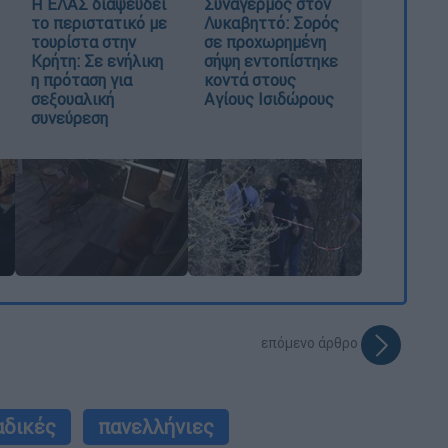
Η ΕΛΑΣ διαψεύδει
Συναγερμός στον
το περιστατικό με
Λυκαβηττό: Σορός
τουρίστα στην
σε προχωρημένη
Κρήτη: Σε ενήλικη
σήψη εντοπίστηκε
η πρόταση για
κοντά στους
σεξουαλική
Αγίους Ισιδώρους
συνεύρεση
επόμενο άρθρο
αδικές
πανελλήνιες