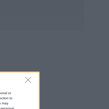
sonal or
ection to
ou may
 personal