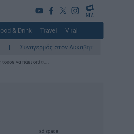
ood & Drink
Travel
Viral
Συναγερμός στον Λυκαβηττό: Σορός σε προχωρη
τούσε να πάει σπίτι...