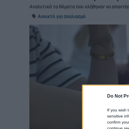
Αναλυτικά τα θέματα που κλήθηκαν να απαντήσ
🗣️
Ανοικτό για σχολιασμό
Do Not Pr
If you wish 
sensitive in
confirm you
continue se