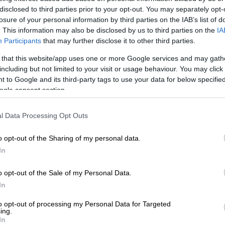
disclosed to third parties prior to your opt-out. You may separately opt-
losure of your personal information by third parties on the IAB’s list of
. This information may also be disclosed by us to third parties on the
IA
Participants
that may further disclose it to other third parties.
 that this website/app uses one or more Google services and may gath
including but not limited to your visit or usage behaviour. You may click 
 to Google and its third-party tags to use your data for below specifi
ogle consent section.
 το ΕΘΝΟΣ στη Google
l Data Processing Opt Outs
αν σήμερα (9/6) οι
Πανελλήνιες Εξετάσεις
Λ
.
o opt-out of the Sharing of my personal data.
In
τάστηκαν στα
μαθήματα
:
Υγιεινή, Ναυτικό
υτιλία - Εφαρμογές, Αρχές Οργάνωσης και
o opt-out of the Sale of my Personal Data.
ών.
In
to opt-out of processing my Personal Data for Targeted
ing.
In