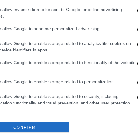
ρικής επιστήμης. Προβλέπεται
πενταετές
10 ακαδημαϊκά εξάμηνα), διασφαλίζοντας
o allow my user data to be sent to Google for online advertising
s.
ια την επιστημονική και επαγγελματική
τυχίο θα αντιστοιχεί σε επίπεδο 6 του
to allow Google to send me personalized advertising.
παρέχει το δικαίωμα άσκησης του
ες τις χώρες της ΕΕ. Στο Τμήμα
o allow Google to enable storage related to analytics like cookies on
αι 35 θέσεις μελών Διδακτικού –
evice identifiers in apps.
5 θέσεις μελών Εργαστηριακού Διδακτικού
o allow Google to enable storage related to functionality of the website
Ειδικού Τεχνικού Εργαστηριακού
o allow Google to enable storage related to personalization.
 Σοφία Ζαχαράκη
«η ίδρυση της Κτηνιατρικής
ισήγησης του Δημοκρίτειου Πανεπιστημίου
o allow Google to enable storage related to security, including
της πολιτικής μας στην Παιδεία. Θεωρούμε
cation functionality and fraud prevention, and other user protection.
αίδευση, και για αυτό φροντίζουμε διαρκώς
ημοσίου Πανεπιστημίου.
Ενισχύουμε τα
ς έχοντας πλήρη επίγνωση της συμβολής
CONFIRM
φερειακών ανισοτήτων, την ενδυνάμωση των