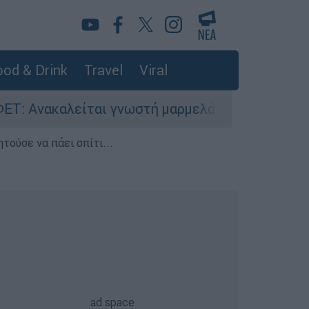
od & Drink
Travel
Viral
αλείται γνωστή μαρμελάδα - Κίνδυνος θραύσης 
τούσε να πάει σπίτι...