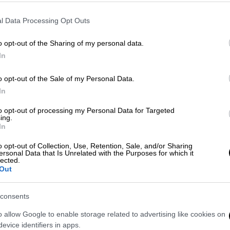
 Τμήμα Κτηνιατρικής, με έδρα την
l Data Processing Opt Outs
 άμεσα προς υπογραφή στα συναρμόδια
ικονομίας και Οικονομικών.
o opt-out of the Sharing of my personal data.
In
o opt-out of the Sale of my Personal Data.
In
φαση της κυβέρνησης να δίνει το
to opt-out of processing my Personal Data for Targeted
μένη κάρτα
ing.
In
o opt-out of Collection, Use, Retention, Sale, and/or Sharing
ersonal Data that Is Unrelated with the Purposes for which it
lected.
πτυχιακών σπουδών
Out
κής γνώμης της Συγκλήτου του
consents
 και της Εθνικής Αρχής Ανώτατης
o allow Google to enable storage related to advertising like cookies on
την παροχή υψηλού επιπέδου εκπαίδευσης
evice identifiers in apps.