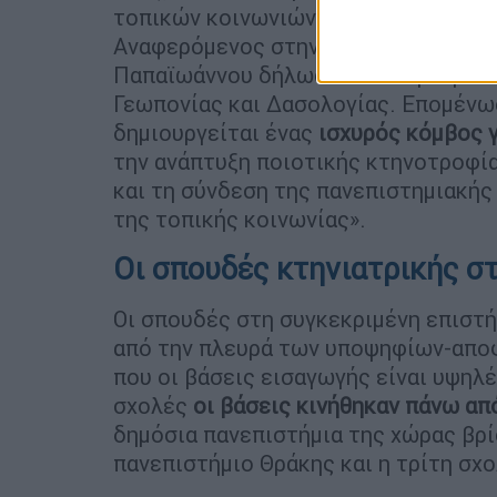
τοπικών κοινωνιών μέσα από τη ζωντ
Αναφερόμενος στην ίδρυση του τμήμ
Παπαϊωάννου δήλωσε ότι στην Ορεστι
Γεωπονίας και Δασολογίας. Επομένως
δημιουργείται ένας
ισχυρός κόμβος 
την ανάπτυξη ποιοτικής κτηνοτροφία
και τη σύνδεση της πανεπιστημιακής
της τοπικής κοινωνίας».
Οι σπουδές κτηνιατρικής σ
Οι σπουδές στη συγκεκριμένη επιστή
από την πλευρά των υποψηφίων-αποφ
που οι βάσεις εισαγωγής είναι υψηλές
σχολές
οι βάσεις κινήθηκαν πάνω από
δημόσια πανεπιστήμια της χώρας βρί
πανεπιστήμιο Θράκης και η τρίτη σχο