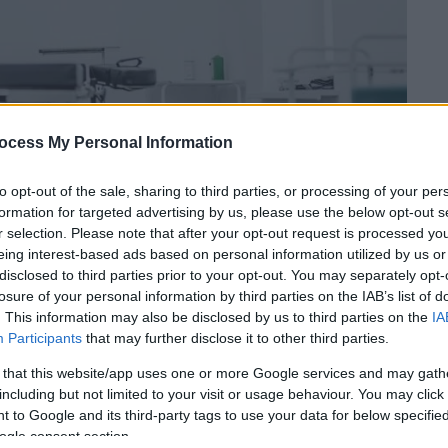
ocess My Personal Information
to opt-out of the sale, sharing to third parties, or processing of your per
formation for targeted advertising by us, please use the below opt-out s
r selection. Please note that after your opt-out request is processed y
eing interest-based ads based on personal information utilized by us or
disclosed to third parties prior to your opt-out. You may separately opt-
 το ΕΘΝΟΣ στη Google
losure of your personal information by third parties on the IAB’s list of
. This information may also be disclosed by us to third parties on the
IA
ής
προχωρά το υπουργείο Παιδείας η οποία
Participants
that may further disclose it to other third parties.
στήμιο Θράκης
. Η απόφαση σύμφωνα με το
 that this website/app uses one or more Google services and may gath
του ευρύτερου
σχεδίου στήριξης και
including but not limited to your visit or usage behaviour. You may click 
ραφεί το σχέδιο του Προεδρικού
 to Google and its third-party tags to use your data for below specifi
ogle consent section.
στη Σχολή Επιστημών Υγείας του