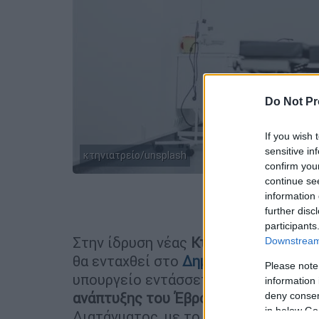
Do Not Pr
If you wish 
sensitive in
κτηνιατρείο/unsplash
confirm you
continue se
information 
Προσθέστε
further disc
participants
Στην ίδρυση νέας
Κτηνιατρικής Σχολ
Downstream 
θα ενταχθεί στο
Δημοκρίτειο Πανεπι
Please note
υπουργείο εντάσσεται στο πλαίσιο 
information 
ανάπτυξης του Έβρου.
Ήδη έχει υπογ
deny consent
in below Go
Διατάγματος, με το οποίο ιδρύεται, 