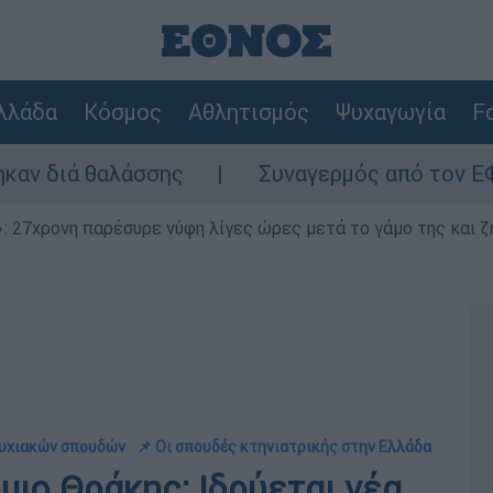
λλάδα
Κόσμος
Αθλητισμός
Ψυχαγωγία
Fo
θαλάσσης
Συναγερμός από τον ΕΦΕΤ: Ανακ
 27χρονη παρέσυρε νύφη λίγες ώρες μετά το γάμο της και ζη
τυχιακών σπουδών
📌 Οι σπουδές κτηνιατρικής στην Ελλάδα
μιο Θράκης: Ιδρύεται νέα