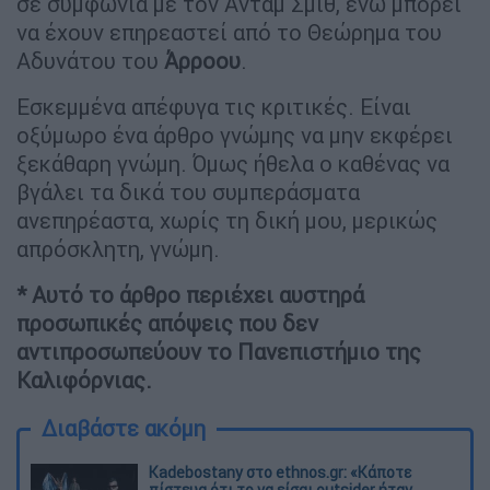
σε συμφωνία με τον Άνταμ Σμιθ, ενώ μπορεί
να έχουν επηρεαστεί από το Θεώρημα του
Αδυνάτου του
Άρροου
.
Εσκεμμένα απέφυγα τις κριτικές. Είναι
οξύμωρο ένα άρθρο γνώμης να μην εκφέρει
ξεκάθαρη γνώμη. Όμως ήθελα ο καθένας να
βγάλει τα δικά του συμπεράσματα
ανεπηρέαστα, χωρίς τη δική μου, μερικώς
απρόσκλητη, γνώμη.
* Αυτό το άρθρο περιέχει αυστηρά
προσωπικές απόψεις που δεν
αντιπροσωπεύουν το Πανεπιστήμιο της
Καλιφόρνιας.
Διαβάστε ακόμη
Kadebostany στο ethnos.gr: «Κάποτε
πίστευα ότι το να είσαι outsider ήταν