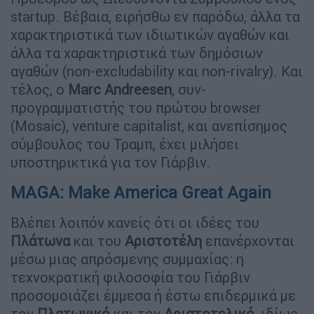
startup. Βέβαια, ειρήσθω εν παρόδω, άλλα τα
χαρακτηριστικά των ιδιωτικών αγαθών και
άλλα τα χαρακτηριστικά των δημόσιων
αγαθών (non-excludability και non-rivalry). Και
τέλος, ο
Marc Andreesen
, συν-
προγραμματιστής του πρώτου browser
(Mosaic), venture capitalist, και ανεπίσημος
σύμβουλος του Τραμπ, έχει μιλήσει
υποστηρικτικά για τον Γιάρβιν.
MAGA: Make America Great Again
Βλέπει λοιπόν κανείς ότι οι ιδέες του
Πλάτωνα
και του
Αριστοτέλη
επανέρχονται
μέσω μιας απρόσμενης συμμαχίας: η
τεχνοκρατική φιλοσοφία του Γιάρβιν
προσομοιάζει έμμεσα ή έστω επιδερμικά με
τον
Πλατωνικό
και τον
Αριστοτελικό
, ιδίως,