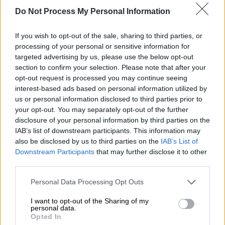
εκλαμβάνεται ως υποστηρικτικό της
Do Not Process My Personal Information
απάλειψης του κριτηρίου της μη
δικτατορίας, δηλαδή έμμεσα αφήνει το
If you wish to opt-out of the sale, sharing to third parties, or
ενδεχόμενο να υπάρχει ένα άτομο του
processing of your personal or sensitive information for
οποίου οι προσωπικές προτιμήσεις να
targeted advertising by us, please use the below opt-out
section to confirm your selection. Please note that after your
προσδιορίζουν και τις κοινωνικές.
opt-out request is processed you may continue seeing
interest-based ads based on personal information utilized by
Τι ενοχλεί πλουτοκράτες,
us or personal information disclosed to third parties prior to
τεχνολογικές ελίτ και πολλούς
your opt-out. You may separately opt-out of the further
άλλους ψηφοφόρους
disclosure of your personal information by third parties on the
IAB’s list of downstream participants. This information may
Η αναποτελεσματικότητα του δημόσιου
also be disclosed by us to third parties on the
IAB’s List of
Downstream Participants
that may further disclose it to other
τομέα είναι κάτι που ενοχλεί πολύ κόσμο. Οι
third parties.
ψηφοφόροι δεν θέλουν οι φόροι τους να
πηγαίνουν τζάμπα. Πολλοί θεωρούν ότι
Please note that this website/app uses one or more Google
Personal Data Processing Opt Outs
services and may gather and store information including but
υπάρχει ένα σημαντικό πρόβλημα feather-
not limited to your visit or usage behaviour. You may click to
I want to opt-out of the Sharing of my
bedding (excessive hiring of low productivity
personal data.
grant or deny consent to Google and its third-party tags to
Opted In
workers) στο κράτος. Ο δημόσιος τομέας
use your data for below specified purposes in below Google