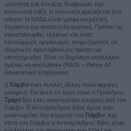
ισότητας και ένταξης διαβρώνει την
κοινωνική τάξη. Η κοινωνία χρειάζεται ένα
reboot. Η NASA είναι γραφειοκρατική,
τεράστια και αναποτελεσματική. Πρέπει να
εγκαταλειφθεί τελείως και ένας
καινούργιος οργανισμός στηριζόμενος σε
ιδιωτικές πρωτοβουλίες πρέπει να
υποστηριχθεί. Όλοι οι δημόσιοι υπάλληλοι
πρέπει να απολυθούν (RAGE – Retire All
Government Employees).
Ο
Γιάρβιν
έχει πολλές άλλες πολύ ακραίες
απόψεις. Για αυτό το λόγο ίσως ο Πρόεδρος
Τραμπ
δεν έχει αναγνωρίσει επιρροή από τον
Γιάρβιν. Ο Αντιπρόεδρος Βάνς όμως έχει
αναγνωρίσει την επιρροή του
Γιάρβιν
. Και
κατά τον Γιάρβιν, ο Αντιπρόεδρος Βάνς είναι
εύγλωττος ως απόφοιτος του Yale Law