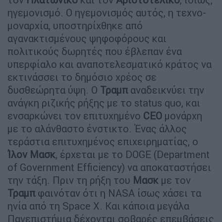
ηγεμονισμό. Ο ηγεμονισμός αυτός, η τεχνο-
μοναρχία, υποστηρίχθηκε από
αγανακτισμένους ψηφοφόρους και
πολιτικούς δωρητές που έβλεπαν ένα
υπερφίαλο και αναποτελεσματικό κράτος να
εκτινάσσει το δημόσιο χρέος σε
δυσθεώρητα ύψη. Ο
Τραμπ
αναδεικνύει την
ανάγκη ριζικής ρήξης με το status quo, και
ενσαρκώνει τον επιτυχημένο
CEO
μονάρχη
με το αλάνθαστο ένστικτο. Ένας άλλος
τεράστια επιτυχημένος επιχειρηματίας, ο
Ίλον Μασκ
, έρχεται με το DOGE (Department
of Government Efficiency) να αποκαταστήσει
την τάξη. Πριν τη ρήξη του
Μασκ
με τον
Τραμπ
φαινόταν ότι η NASA ίσως χάσει τα
ηνία από τη Space X. Και κάποια μεγάλα
Πανεπιστήμια δέχονται σοβαρές επεμβάσεις