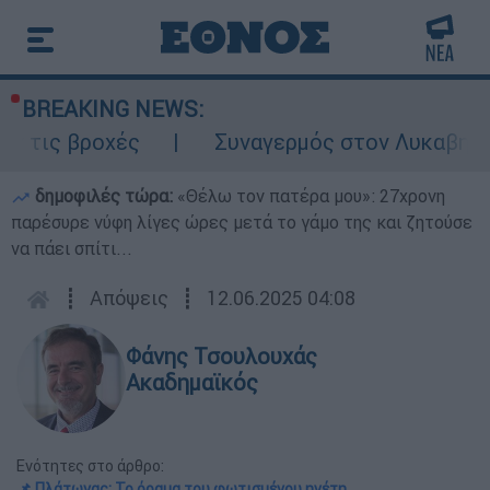
BREAKING NEWS:
ροχές
Συναγερμός στον Λυκαβηττό: Σορός
δημοφιλές τώρα:
«Θέλω τον πατέρα μου»: 27χρονη
παρέσυρε νύφη λίγες ώρες μετά το γάμο της και ζητούσε
να πάει σπίτι...
┋
Απόψεις
┋
12.06.2025 04:08
Φάνης Τσουλουχάς
Ακαδημαϊκός
Ενότητες στο άρθρο:
📌 Πλάτωνας: Το όραμα του φωτισμένου ηγέτη