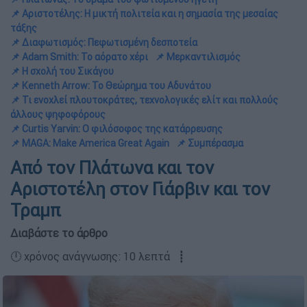
📌 Αριστοτέλης: Η μικτή πολιτεία και η σημασία της μεσαίας
τάξης
📌 Διαφωτισμός: Πεφωτισμένη δεσποτεία
📌 Adam Smith: Το αόρατο χέρι
📌 Μερκαντιλισμός
📌 Η σχολή του Σικάγου
📌 Kenneth Arrow: To Θεώρημα του Αδυνάτου
📌 Τι ενοχλεί πλουτοκράτες, τεχνολογικές ελίτ και πολλούς
άλλους ψηφοφόρους
📌 Curtis Yarvin: Ο φιλόσοφος της κατάρρευσης
📌 MAGA: Make America Great Again
📌 Συμπέρασμα
Από τον Πλάτωνα και τον
Αριστοτέλη στον Γιάρβιν και τον
Τραμπ
Διαβάστε το άρθρο
🕛 χρόνος ανάγνωσης: 10 λεπτά ┋