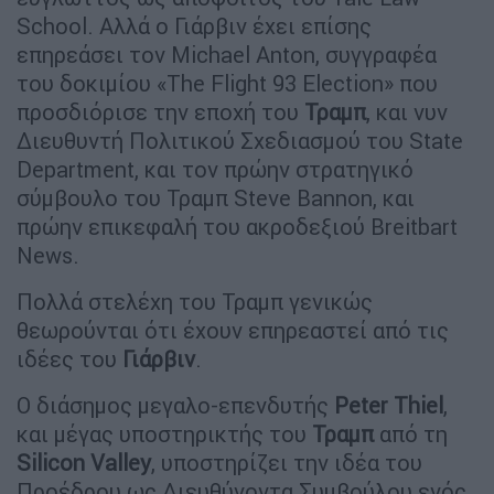
School. Αλλά ο Γιάρβιν έχει επίσης
επηρεάσει τον Michael Anton, συγγραφέα
του δοκιμίου «The Flight 93 Election» που
προσδιόρισε την εποχή του
Τραμπ
, και νυν
Διευθυντή Πολιτικού Σχεδιασμού του State
Department, και τον πρώην στρατηγικό
σύμβουλο του Τραμπ Steve Bannon, και
πρώην επικεφαλή του ακροδεξιού Breitbart
News.
Πολλά στελέχη του Τραμπ γενικώς
θεωρούνται ότι έχουν επηρεαστεί από τις
ιδέες του
Γιάρβιν
.
Ο διάσημος μεγαλο-επενδυτής
Peter Thiel
,
και μέγας υποστηρικτής του
Τραμπ
από τη
Silicon Valley
, υποστηρίζει την ιδέα του
Προέδρου ως Διευθύνοντα Συμβούλου ενός