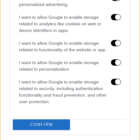
personalized advertising.
δυσλειτουργική και είναι ένα αποτυχημένο
πολιτικό μοντέλο. Πρέπει να
I want to allow Google to enable storage
αντικατασταθεί από ένα επιχειρησιακό
related to analytics like cookies on web or
κράτος και ένα Διευθύνοντα Σύμβουλο (Chief
device identifiers in apps.
Executive Officer) «μονάρχη» με εκτεταμένες
I want to allow Google to enable storage
εκτελεστικές εξουσίες, που αντιμετωπίζει
related to functionality of the website or app.
τον κρατικό μηχανισμό σαν να ήταν νεοφυής
επιχείρηση (start up). Σημειωτέων ότι στις
I want to allow Google to enable storage
related to personalization.
νεοφυείς επιχειρήσεις τα χρήματα είναι
περιορισμένα, οπότε δεν μπορούν να κάνουν
I want to allow Google to enable storage
σπατάλες και πρέπει να κάνουν αυτό που
related to security, including authentication
στην επιχειρηματικότητα λέγεται
functionality and fraud prevention, and other
user protection.
bootstrapping.
Επίσης σημειώστε ότι, στις εταιρίες, ενώ το
Διοικητικό Συμβούλιο
πρέπει να
CONFIRM
προασπίζεται τα συμφέροντα των μετόχων,