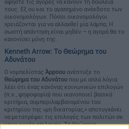
αφήστε τις αγορές να κάνουν τη δουλειά
τους. Εξ ου και το αγαπημένο ανέκδοτο των
οικονομολόγων. Πόσοι οικονομολόγοι
χρειάζονται για να αλλαχθεί μία λάμπα; Η
σωστή απάντηση είναι μηδέν – η αγορά θα το
κανονίσει μόνη της.
Kenneth Arrow: To Θεώρημα του
Αδυνάτου
Ο νομπελίστας
Άρροου
ανέπτυξε το
Θεώρημα του Αδυνάτου
που με απλά λόγια
λέει ότι ένας κανόνας κοινωνικών επιλογών
(π.χ., ψηφοφορία) που ικανοποιεί βασικά
κριτήρια, συμπεριλαμβανομένου του
κριτηρίου της «μη δικατορίας,» αποτυγχάνει
να μετατρέψει τις επιλογές των πολιτών σε
κοινωνικές επιλογές. Το θεώρημα