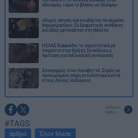
αδυναμία, τώρα το βλέπω ως δύναμη»
«Χωρίς σκηνές και κουβέρτες σε ακραίες
θερμοκρασίες»: Σε δραματικές συνθήκες
χιλιάδες μετανάστες στη Θέουτα
Η ΕΛΑΣ διαψεύδει το περιστατικό με
τουρίστα στην Κρήτη: Σε ενήλικη η
πρόταση για σεξουαλική συνεύρεση
Συναγερμός στον Λυκαβηττό: Σορός σε
προχωρημένη σήψη εντοπίστηκε κοντά
στους Αγίους Ισιδώρους
επόμενο
άρθρο
#TAGS
άρθρο
Έλον Μασκ