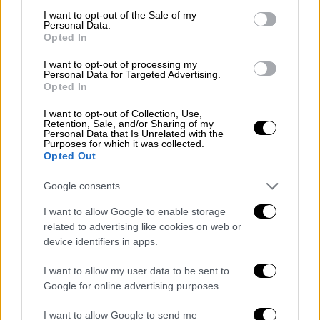
έχει γίνει σαν ένα στρώμα με πούπουλα.
consent section.
I want to opt-out of the Sale of my
Personal Data.
Μπορείς να αφαιρέσεις πολλά πούπουλα
Opted In
χωρίς να επηρεάσεις το στρώμα. Το εθνικό
χρέος των
ΗΠΑ
έχει ξεπεράσει τα 36
I want to opt-out of processing my
Personal Data for Targeted Advertising.
τρισεκατομμύρια δολάρια.
Opted In
Curtis Yarvin: Ο φιλόσοφος της
I want to opt-out of Collection, Use,
Retention, Sale, and/or Sharing of my
κατάρρευσης
Personal Data that Is Unrelated with the
Purposes for which it was collected.
Opted Out
Εάν δεν έχετε ακούσει για τον
Γιάρβιν
, δεν
είσαστε o μόνος. Ο
Γιάρβιν
(γνωστός και με
Google consents
το ψευδώνυμο Mencious Moldbug) ανέπτυξε
I want to allow Google to enable storage
τη νέο-αντιδραστική σκέψη του στο μπλόγκ
related to advertising like cookies on web or
«Unqualified Reservations.» Αποτελεί έναν
device identifiers in apps.
από τους πιο προκλητικούς στοχαστές του
I want to allow my user data to be sent to
σύγχρονου neo-reactionary movement (NRx).
Google for online advertising purposes.
Οι απόψεις του επικεντρώνονται στο ότι η
φιλελεύθερη δημοκρατία είναι
I want to allow Google to send me