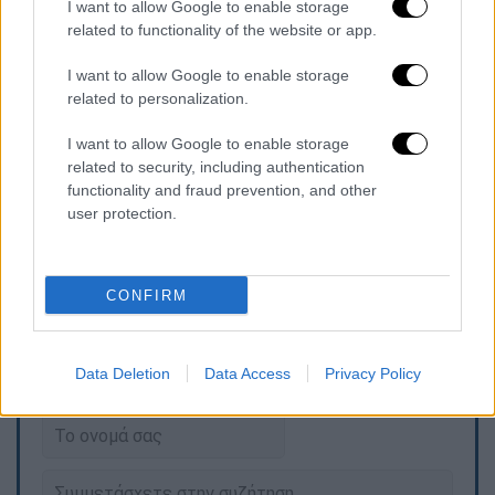
I want to allow Google to enable storage
related to functionality of the website or app.
Η Zeyne είναι μία από τις ανερχόμενες
I want to allow Google to enable storage
φωνές της σύγχρονης αραβικής pop,
related to personalization.
ξεχωρίζοντας για τον ιδιαίτερο ήχο της που
συνδυάζει μοντέρνα παραγωγή με έντονες
I want to allow Google to enable storage
related to security, including authentication
πολιτισμικές αναφορές. Με
εκατομμύρια
functionality and fraud prevention, and other
streams
και αυξανόμενη διεθνή παρουσία,
user protection.
συνεχίζει να χτίζει μια δυναμική πορεία πέρα
από τα σύνορα της Μέσης Ανατολής.
CONFIRM
Τα σχολιά σας δημοσιεύονται άμεσα με δική σας ευθύνη. Το
ΕΘΝΟΣ θα παρεμβαίνει και τα προσβλητικά σχόλια θα
Data Deletion
Data Access
Privacy Policy
διαγράφονται