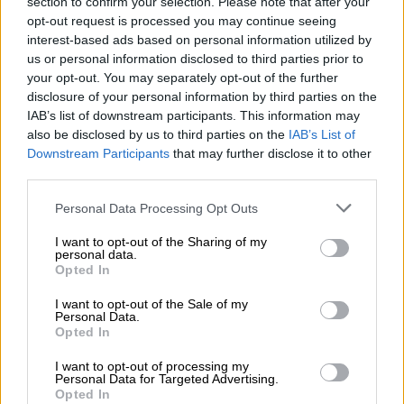
Η Μαρίνα Σάττι επιβεβαιώνει για ακόμη μία
section to confirm your selection. Please note that after your
φορά πως δεν επαναπαύεται καλλιτεχνικά,
opt-out request is processed you may continue seeing
interest-based ads based on personal information utilized by
αναζητώντας διαρκώς νέους ήχους και
us or personal information disclosed to third parties prior to
δημιουργικές συνέργειες. Με σταθερό
your opt-out. You may separately opt-out of the further
προσανατολισμό προς το εξωτερικό,
disclosure of your personal information by third parties on the
καταφέρνει να αναδεικνύει την ελληνική
IAB’s list of downstream participants. This information may
also be disclosed by us to third parties on the
IAB’s List of
μουσική ταυτότητα σε διεθνές επίπεδο,
Downstream Participants
that may further disclose it to other
συνδυάζοντας παραδοσιακά και βαλκανικά
third parties.
στοιχεία με σύγχρονες παγκόσμιες τάσεις.
Please note that this website/app uses one or more Google
Personal Data Processing Opt Outs
Το «A’ti» αποτελεί ένα ακόμη χαρακτηριστικό
services and may gather and store information including but
not limited to your visit or usage behaviour. You may click to
I want to opt-out of the Sharing of my
δείγμα αυτής της καλλιτεχνικής πορείας,
personal data.
grant or deny consent to Google and its third-party tags to
ενισχύοντας τη θέση της ως μία από τις πιο
Opted In
use your data for below specified purposes in below Google
εξωστρεφείς και καινοτόμες παρουσίες της
consent section.
I want to opt-out of the Sale of my
σύγχρονης pop σκηνής, με ήχο που ξεπερνά
Personal Data.
Opted In
σύνορα και γλώσσες.
I want to opt-out of processing my
Το
τραγούδι
κινείται σε
σύγχρονους pop
Personal Data for Targeted Advertising.
Opted In