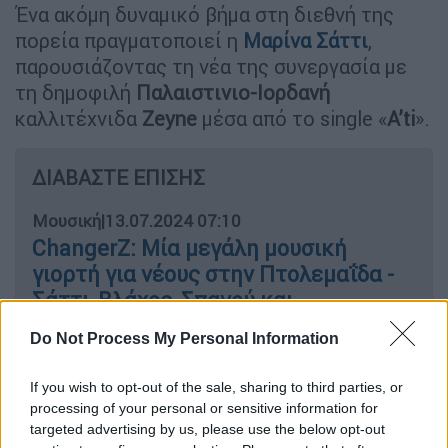
Ένα ακόμη δυναμικό βήμα στη διεθνή της
πορεία πραγματοποιεί η
Μαρίνα Σάττι
,
παρουσιάζοντας τη νέα της συνεργασία με
τη δημοφιλή
Παλαιστινιο-Ιορδανή
καλλιτέχνιδα
Zeyne
μέσα από το single «
A’ti
».
ΔΙΑΒΑΣΤΕ ΕΠΙΣΗΣ
Μουσική
|
13.07.2024 07:10
ChangerZ: Μία μεγάλη μουσική
γιορτή για νέους στην Πτολεμαΐδα -
Σάττι, Βλάχος, Σπανού και
Σκιαδαρέσες αποκλειστικά στο
Do Not Process My Personal Information
ethnos.gr
If you wish to opt-out of the sale, sharing to third parties, or
processing of your personal or sensitive information for
targeted advertising by us, please use the below opt-out