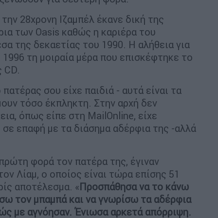
η την 28χρονη Ιζαμπέλ έκανε δική της
ρια των Oasis καθώς η καριέρα του
α της δεκαετίας του 1990. Η αλήθεια για
 1996 τη μοιραία μέρα που επισκέφτηκε το
ς CD.
 πατέρας σου είχε παιδιά - αυτά είναι τα
ουν τόσο έκπληκτη. Στην αρχή δεν
ια, όπως είπε στη MailOnline, είχε
 σε επαφή με τα διάσημα αδέρφια της -αλλά
 πρώτη φορά τον πατέρα της, έγιναν
ον Λίαμ, ο οποίος είναι τώρα επίσης 51
ρίς αποτέλεσμα. «
Προσπάθησα να το κάνω
ήσω τον μπαμπά και να γνωρίσω τα αδέρφια
λώς με αγνόησαν. Ένιωσα αρκετά απόρριψη.