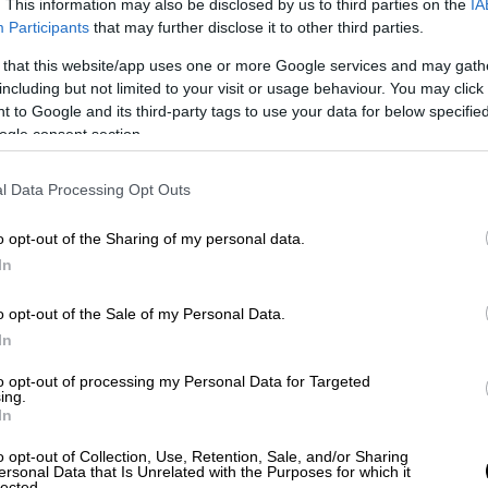
. This information may also be disclosed by us to third parties on the
IA
ένο άλμπουμ του συγκροτήματος του 1995
Participants
that may further disclose it to other third parties.
ο οποίο έκανε τη μητέρα της να της μιλήσει
 that this website/app uses one or more Google services and may gath
κογένειά της. Τώρα, σε μια αποκλειστική
including but not limited to your visit or usage behaviour. You may click 
μητέρα δύο παιδιών, είπε πώς
ακόμα ελπίζει
 to Google and its third-party tags to use your data for below specifi
τέλους να τη συναντήσουν
αφού
ogle consent section.
l Data Processing Opt Outs
ret sister… but here is the real reason
ar brothers will NEVER meet me
o opt-out of the Sharing of my personal data.
In
ter.com/wiYfpxsZbk
er 15, 2024
o opt-out of the Sale of my Personal Data.
In
ς και θα θέλεις να γνωρίσεις τα αδέρφια
to opt-out of processing my Personal Data for Targeted
α κάτι, θα ήταν υπέροχο να έρθουμε σε
ing.
In
άνθρωποι που ανακάλυψαν ότι είχαν έναν
μετά από πολλά χρόνια, θα ήθελαν να
o opt-out of Collection, Use, Retention, Sale, and/or Sharing
ersonal Data that Is Unrelated with the Purposes for which it
ά είναι δύσκολο να προβλέψεις τι
lected.