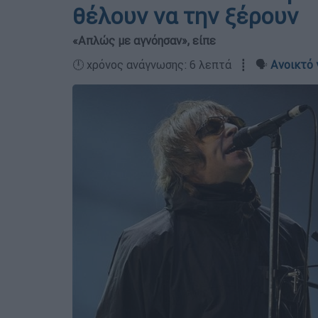
θέλουν να την ξέρουν
«Απλώς με αγνόησαν», είπε
🕛 χρόνος ανάγνωσης: 6 λεπτά ┋ 🗣️
Ανοικτό 