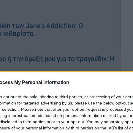
ion των Jane's Addiction: Ο
 κιθαρίστα
υ ή την όρεξή μου για το τραγούδι»: Η
ocess My Personal Information
 των Γκάλαχερ Τόμι -παρά το γεγονός ότι
to opt-out of the sale, sharing to third parties, or processing of your per
Πέγκυ- είχε μια μακροχρόνια σχέση με τη
formation for targeted advertising by us, please use the below opt-out s
r selection. Please note that after your opt-out request is processed y
εγονός ότι μεγάλωσε στο ίδιο προάστιο του
eing interest-based ads based on personal information utilized by us or
σχεδόν 23 χρόνια μετά τη γέννησή της μέχρι
disclosed to third parties prior to your opt-out. You may separately opt-
losure of your personal information by third parties on the IAB’s list of