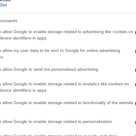
μοι με πολλά χρήματα και πιθανότατα
Out
ε αρχικά.
consents
ι ήλπιζε ότι θα μπορούσε να γίνει μια
o allow Google to enable storage related to advertising like cookies on
της Τζέικ, 31 ετών -φανατικού οπαδού των
evice identifiers in apps.
ς «Λίαμ Γκάλαχερ αλλά 1,90».
o allow my user data to be sent to Google for online advertising
τρατεία γύρω από την επανένωσή τους
s.
α ήταν άλλη μια ευκαιρία να τους
ια τον Τζέικ τώρα, παρά για οτιδήποτε άλλο
to allow Google to send me personalized advertising.
πάει πολύ».
o allow Google to enable storage related to analytics like cookies on
πωσιακά με τα αδέρφια- γεννήθηκε τον
evice identifiers in apps.
St Mary's στο Μάντσεστερ -όπου η μητέρα
o allow Google to enable storage related to functionality of the website
11 μήνες νωρίτερα. Η μητέρα της είχε
δεν είχε ιδέα ότι ήταν ήδη παντρεμένος
και
εποχή -το μωρό Λίαμ, τον Νόελ και τον
o allow Google to enable storage related to personalization.
o allow Google to enable storage related to security, including