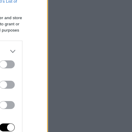
B’s List of
er and store
to grant or
ed purposes