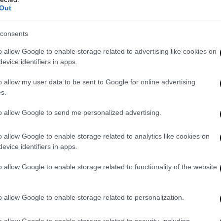
Out
consents
o allow Google to enable storage related to advertising like cookies on
evice identifiers in apps.
o allow my user data to be sent to Google for online advertising
s.
 ξέρω γιατί. Αλλά υπάρχει ένα στοιχείο
to allow Google to send me personalized advertising.
βασίζονται ουσιαστικά και τα τραγούδια
o allow Google to enable storage related to analytics like cookies on
ε: «Μου αρέσει να απολαμβάνω τον εαυτό
evice identifiers in apps.
πό το να το κάνω αυτό στη σκηνή μπροστά
o allow Google to enable storage related to functionality of the website
ένας παπαγάλος από την
o allow Google to enable storage related to personalization.
και κανείς δεν θα με σταματήσει,
o allow Google to enable storage related to security, including