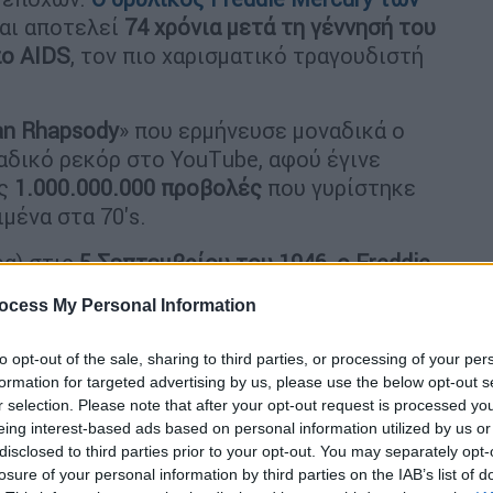
αι αποτελεί
74 χρόνια μετά τη γέννησή του
πο AIDS
, τον πιο χαρισματικό τραγουδιστή
n Rhapsody
» που ερμήνευσε μοναδικά ο
αδικό ρεκόρ στο YouΤube, αφού έγινε
ις
1.000.000.000 προβολές
που γυρίστηκε
ιμένα στα 70's.
ρα) στις
5 Σεπτεμβρίου του 1946, ο Freddie
ocess My Personal Information
αι το έργο του, τα επίσημα κανάλια Queen
to opt-out of the sale, sharing to third parties, or processing of your per
ράστηκαν ένα νοσταλγικό βίντεο-αφιέρωμα
formation for targeted advertising by us, please use the below opt-out s
r selection. Please note that after your opt-out request is processed y
eing interest-based ads based on personal information utilized by us or
disclosed to third parties prior to your opt-out. You may separately opt-
losure of your personal information by third parties on the IAB’s list of