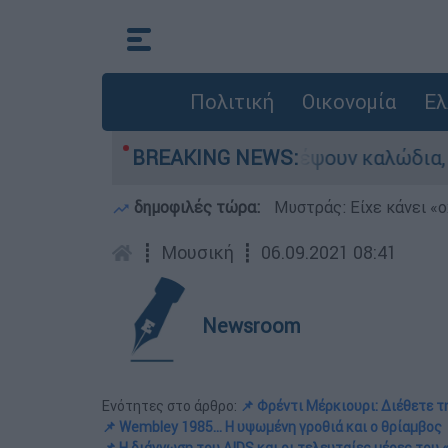
Πολιτική
Οικονομία
Ελ
Λιόσια: Πήγαν να κλέψουν καλώδια, έπαθε ηλεκτ
BREAKING NEWS:
δημοφιλές τώρα:
Μυστράς: Είχε κάνει «ο
┋
Μουσική
┋
06.09.2021 08:41
Newsroom
Ενότητες στο άρθρο:
📌 Φρέντι Μέρκιουρι: Διέθετε 
📌 Wembley 1985... Η υψωμένη γροθιά και ο θρίαμβος