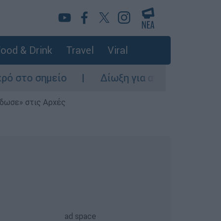
ood & Drink
Travel
Viral
ίο
Δίωξη για ανθρωποκτονία από πρόθεση 
έδωσε» στις Αρχές