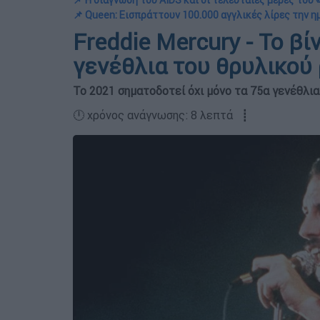
📌 Η διάγνωση του AIDS και οι τελευταίες μέρες του
📌 Queen: Εισπράττουν 100.000 αγγλικές λίρες την 
Freddie Mercury - Το βί
γενέθλια του θρυλικού
Το 2021 σηματοδοτεί όχι μόνο τα 75α γενέθλια
🕛 χρόνος ανάγνωσης: 8 λεπτά ┋