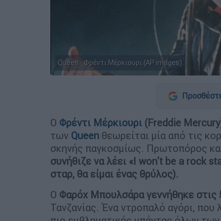
Queen - Φρέντι Μέρκιουρι (AP images)
Προσθέστε
Ο
Φρέντι Μέρκιουρι
(Freddie Mercury
των
Queen
θεωρείται μία από τις κ
σκηνής παγκοσμίως. Πρωτοπόρος και
συνήθιζε να λέει «I won't be a rock sta
σταρ, θα είμαι ένας θρύλος).
Ο
Φαρόχ Μπουλσάρα γεννήθηκε στις
Τανζανίας. Ένα ντροπαλό αγόρι, που 
πιο εμβληματικής μπάντας όλων των