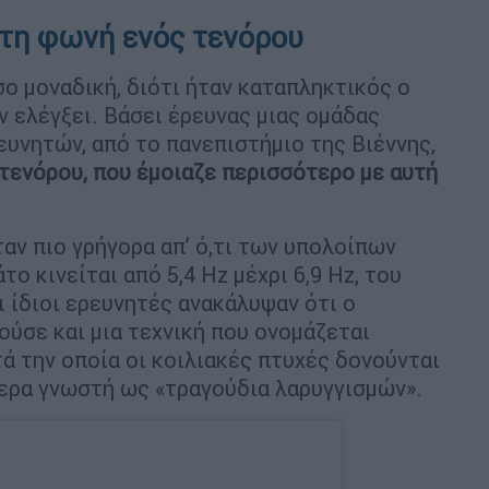
 τη φωνή ενός τενόρου
σο μοναδική, διότι ήταν καταπληκτικός ο
ν ελέγξει. Βάσει έρευνας μιας ομάδας
υνητών, από το πανεπιστήμιο της Βιέννης,
τενόρου, που έμοιαζε περισσότερο με αυτή
αν πιο γρήγορα απ’ ό,τι των υπολοίπων
ο κινείται από 5,4 Hz μέχρι 6,9 Hz, του
ι ίδιοι ερευνητές ανακάλυψαν ότι ο
ύσε και μια τεχνική που ονομάζεται
ά την οποία οι κοιλιακές πτυχές δονούνται
τερα γνωστή ως «τραγούδια λαρυγγισμών».