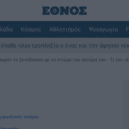
λάδα
Κόσμος
Αθλητισμός
Ψυχαγωγία
F
ροπληξία ο ένας και τον άφησαν νεκρό στο σημε
χυρό» το ξενοδοχείο με το πτώμα του πατέρα του - Τι τον «
τη φωνή ενός τενόρου