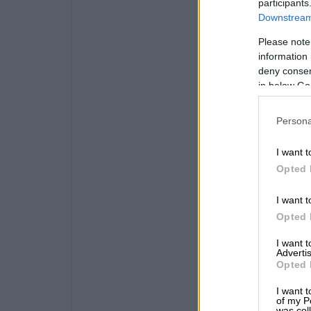
participants
Downstream 
Please note
information 
deny consent
in below Go
Persona
I want t
Opted 
I want t
Opted 
View this post 
I want 
Advertis
Opted 
I want t
of my P
was col