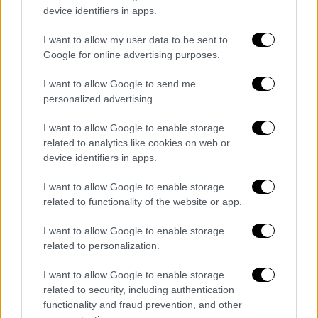
device identifiers in apps.
I want to allow my user data to be sent to
Hellenic Seaways seasmiles
Google for online advertising purposes.
I want to allow Google to send me
Το app επιτρέπει επίσης
εύκολη
personalized advertising.
ολοκλήρωση web check in
, ενώ για τα μέλη
του
προγράμματος Seasmiles
προσφέρει
I want to allow Google to enable storage
related to analytics like cookies on web or
πλήρη εικόνα του λογαριασμού και των
device identifiers in apps.
προνομίων τους. Είναι διαθέσιμο για λήψη
σε
Google Play
και
App Store
, λειτουργώντας
I want to allow Google to enable storage
ως ένας
πρακτικός συνοδός
πριν και κατά τη
related to functionality of the website or app.
διάρκεια κάθε μετακίνησης.
I want to allow Google to enable storage
related to personalization.
Παράλληλα, η δημιουργία ενός
ενιαίου
συστήματος σύνδεσης
επιτρέπει την
I want to allow Google to enable storage
πρόσβαση σε
πολλαπλές υπηρεσίες με έναν
related to security, including authentication
μόνο λογαριασμό
. Μέσα από έναν κοινό
functionality and fraud prevention, and other