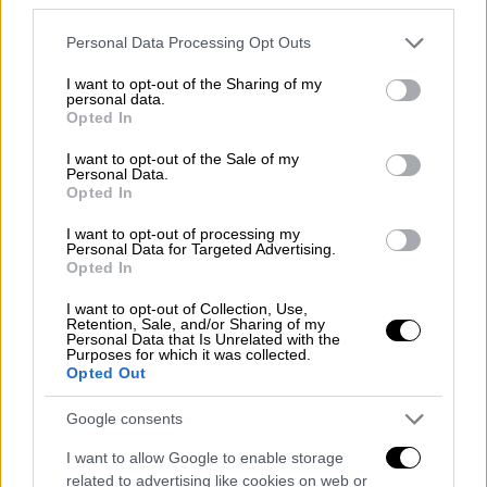
φιλικό και εύχρηστο περιβάλλον, ο χρήστης
Please note that this website/app uses one or more Google
Personal Data Processing Opt Outs
μπορεί να
οργανώνει τις μετακινήσεις
του
services and may gather and store information including but
με ευκολία. Δίνει τη
δυνατότητα
not limited to your visit or usage behaviour. You may click to
I want to opt-out of the Sharing of my
personal data.
αποθήκευσης στοιχείων
συνταξιδιωτών,
grant or deny consent to Google and its third-party tags to
Opted In
use your data for below specified purposes in below Google
οχημάτων και κατοικίδιων, ώστε η
consent section.
I want to opt-out of the Sale of my
διαδικασία κράτησης
να γίνεται
Personal Data.
γρηγορότερα και πιο οργανωμένα.
Opted In
Παράλληλα, παρέχει
πρόσβαση σε
I want to opt-out of processing my
προηγούμενα και μελλοντικά ταξίδια
,
Personal Data for Targeted Advertising.
Opted In
πληροφορίες για προορισμούς και
διαθέσιμες εκπτώσεις
.
I want to opt-out of Collection, Use,
Retention, Sale, and/or Sharing of my
Personal Data that Is Unrelated with the
Purposes for which it was collected.
Opted Out
Google consents
I want to allow Google to enable storage
related to advertising like cookies on web or