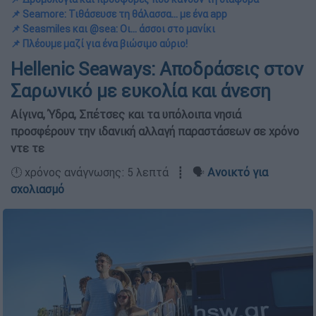
📌 Seamore: Τιθάσευσε τη θάλασσα... με ένα app
📌 Seasmiles και @sea: Οι... άσσοι στο μανίκι
📌 Πλέουμε μαζί για ένα βιώσιμο αύριο!
Hellenic Seaways: Αποδράσεις στον
Σαρωνικό με ευκολία και άνεση
Αίγινα, Ύδρα, Σπέτσες και τα υπόλοιπα νησιά
προσφέρουν την ιδανική αλλαγή παραστάσεων σε χρόνο
ντε τε
🕛 χρόνος ανάγνωσης: 5 λεπτά ┋ 🗣️
Ανοικτό για
σχολιασμό