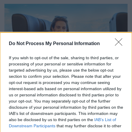
Do Not Process My Personal Information
If you wish to opt-out of the sale, sharing to third parties, or
processing of your personal or sensitive information for
targeted advertising by us, please use the below opt-out
section to confirm your selection. Please note that after your
Hellenic Seaways
opt-out request is processed you may continue seeing
interest-based ads based on personal information utilized by
us or personal information disclosed to third parties prior to
Seamore: Τιθάσευσε τη θάλασσα... με
your opt-out. You may separately opt-out of the further
ένα app
disclosure of your personal information by third parties on the
IAB’s list of downstream participants. This information may
Το
seamore
αποτελεί ένα
σύγχρονο ψηφιακό
also be disclosed by us to third parties on the
IAB’s List of
εργαλείο
που
απλοποιεί ολόκληρη τη
Downstream Participants
that may further disclose it to other
διαδικασία του ταξιδιού
. Μέσα από ένα
third parties.