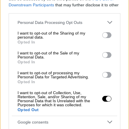
Downstream Participants
that may further disclose it to other
third parties.
Please note that this website/app uses one or more Google
Personal Data Processing Opt Outs
services and may gather and store information including but
not limited to your visit or usage behaviour. You may click to
I want to opt-out of the Sharing of my
personal data.
grant or deny consent to Google and its third-party tags to
Opted In
use your data for below specified purposes in below Google
consent section.
I want to opt-out of the Sale of my
Personal Data.
Opted In
I want to opt-out of processing my
Personal Data for Targeted Advertising.
Opted In
Ο γαμπρός,
Παύλος Βαρδινογιάννη
ς, γιος του
I want to opt-out of Collection, Use,
Γιώργου Βαρδινογιάννη και της Αγάπης
Retention, Sale, and/or Sharing of my
Personal Data that Is Unrelated with the
Πολίτη, δραστηριοποιείται στον
Purposes for which it was collected.
Opted Out
επιχειρηματικό τομέα, ενώ
διατηρεί
διακριτικό προφίλ
στην προσωπική του ζωή.
Google consents