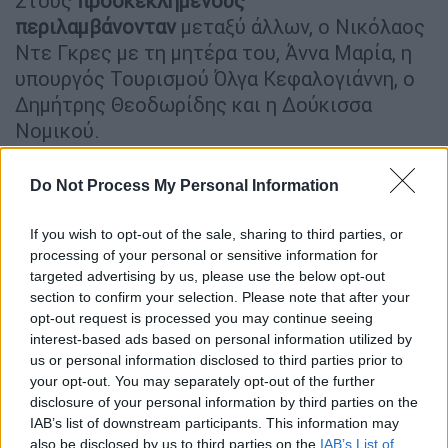
Στους
προσκεκλημένους
περιλαμβάνονταν
μεταξύ άλλων, ο Νικόλαος
Ντε Γκρες με τη μητέρα του, Άννα Μαρία, η
υπουργός Τουρισμού Όλγα Κεφαλογιάννη, ο
Δημήτρης Θεοδωρίδης και η Δούκισσα
Νομικού.
Do Not Process My Personal Information
If you wish to opt-out of the sale, sharing to third parties, or
processing of your personal or sensitive information for
targeted advertising by us, please use the below opt-out
section to confirm your selection. Please note that after your
opt-out request is processed you may continue seeing
interest-based ads based on personal information utilized by
us or personal information disclosed to third parties prior to
your opt-out. You may separately opt-out of the further
disclosure of your personal information by third parties on the
IAB’s list of downstream participants. This information may
Γάμος Βαρδινογιάννη-Μπιρμπίλη (NDPphoto)
also be disclosed by us to third parties on the
IAB’s List of