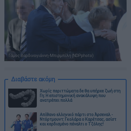
Γάμος Βαρδινογιάννη-Μπιρμπίλη (NDPphoto)
Διαβάστε ακόμη
Χωρίς περιττώματα δε θα υπήρχε ζωή στη
Γη: Η επιστημονική ανακάλυψη που
ανατρέπει πολλά
Απίθανο ελληνικό πάρτι στο Άρσεναλ -
Ντόρτμουντ: Γκολάρα ο Καρέτσας, ασίστ
και κερδισμένο πέναλτι ο Τζόλης!