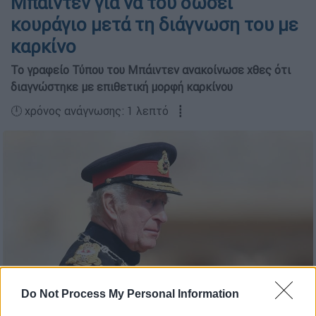
Μπάιντεν για να του δώσει
κουράγιο μετά τη διάγνωση του με
καρκίνο
Το γραφείο Τύπου του Μπάιντεν ανακοίνωσε χθες ότι
διαγνώστηκε με επιθετική μορφή καρκίνου
🕛 χρόνος ανάγνωσης: 1 λεπτό ┋
Do Not Process My Personal Information