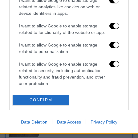
I want to allow Google to enable storage
ανακοίνωσε τον Φεβρουάριο του 2024 και
related to analytics like cookies on web or
device identifiers in apps.
του οποίου η φύση δεν έχει αποκαλυφθεί.
I want to allow Google to enable storage
Ο Κάρολος υποδέχθηκε τον Τζο Μπάιντεν
related to functionality of the website or app.
στο Κάστρο του Ουίνδσορ τον Ιούλιο του
2023, κατά τη διάρκεια μιας επίσημης
I want to allow Google to enable storage
επίσκεψης. Ο πρώην πρόεδρος των ΗΠΑ
related to personalization.
παρέστη επίσης στην
κηδεία
της
βασίλισσας
I want to allow Google to enable storage
Ελισάβετ
το 2022.
related to security, including authentication
functionality and fraud prevention, and other
Διαβάστε ακόμη
user protection.
Βοιωτία: Κλείνει το αιολικό πάρκο από
όπου ξεκίνησε η φωτιά - Στο στόχαστρο
CONFIRM
όλα τα έργα του συλληφθέντα δημάρχου
Σοκαριστικό βίντεο από το τροχαίο στις
Data Deletion
Data Access
Privacy Policy
Σέρρες που σκοτώθηκαν μητέρα και γιος:
Το ΙΧ πέφτει πάνω στο φορτηγό