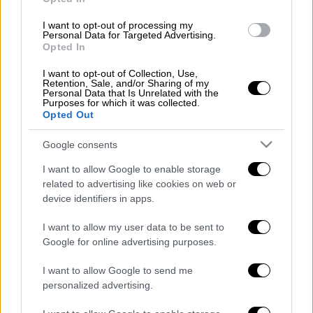
προστάτη
, με
«μεταστάσεις στα οστά».
I want to opt-out of processing my
Personal Data for Targeted Advertising.
ΔΙΑΒΑΣΤΕ ΕΠΙΣΗΣ
Opted In
I want to opt-out of Collection, Use,
Κόσμος
|
19.05.2025 15:09
Retention, Sale, and/or Sharing of my
Personal Data that Is Unrelated with the
«Ο καρκίνος μας αγγίζει όλους» – Η
Purposes for which it was collected.
συγκινητική ανάρτηση του Μπάιντεν
Opted Out
για την αρρώστια του
Google consents
I want to allow Google to enable storage
related to advertising like cookies on web or
Σήμερα, σε ανάρτησή του στο Χ, ο Μπάιντεν
device identifiers in apps.
ευχαρίστησε όσους του συμπαραστέκονται
I want to allow my user data to be sent to
για την «αγάπη»
που έλαβε μετά την
Google for online advertising purposes.
ανακοίνωση της ασθένειάς του. «Ο καρκίνος
I want to allow Google to send me
μας αγγίζει όλους», έγραψε μεταξύ άλλων. Ο
personalized advertising.
βασιλιάς Κάρολος συνεχίζει τις θεραπείες
για την αντιμετώπιση ενός καρκίνου, που