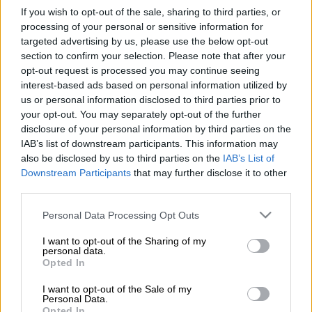
Βασιλιάς Κάρολος/ΑΡ
If you wish to opt-out of the sale, sharing to third parties, or
processing of your personal or sensitive information for
targeted advertising by us, please use the below opt-out
Προσθέστε το ΕΘΝΟΣ στη Google
section to confirm your selection. Please note that after your
opt-out request is processed you may continue seeing
interest-based ads based on personal information utilized by
Ο βασιλιάς Κάρολος έγραψε μία
επιστολή
us or personal information disclosed to third parties prior to
στον Τζο Μπάιντεν μετά την ανακοίνωση
your opt-out. You may separately opt-out of the further
χθες ότι ο πρώην πρόεδρος των ΗΠΑ
disclosure of your personal information by third parties on the
διαγνώστηκε
με μια
μορφή επιθετικού
IAB’s list of downstream participants. This information may
also be disclosed by us to third parties on the
IAB’s List of
καρκίνου
του
προστάτη
, έγινε σήμερα
Downstream Participants
that may further disclose it to other
γνωστό από το παλάτι του Μπάκιγχαμ.
third parties.
Το περιεχόμενο της επιστολής που έστειλε
Please note that this website/app uses one or more Google
Personal Data Processing Opt Outs
ο 76χρονος μονάρχης στον
Μπάιντεν
δεν
services and may gather and store information including but
not limited to your visit or usage behaviour. You may click to
I want to opt-out of the Sharing of my
αποκαλύφθηκε.
Οι υπηρεσίες του
personal data.
grant or deny consent to Google and its third-party tags to
Δημοκρατικού πρώην προέδρου
Opted In
use your data for below specified purposes in below Google
ανακοίνωσαν χθες ότι πάσχει από μια
consent section.
I want to opt-out of the Sale of my
«επιθετική» μορφή ενός καρκίνου του
Personal Data.
Opted In