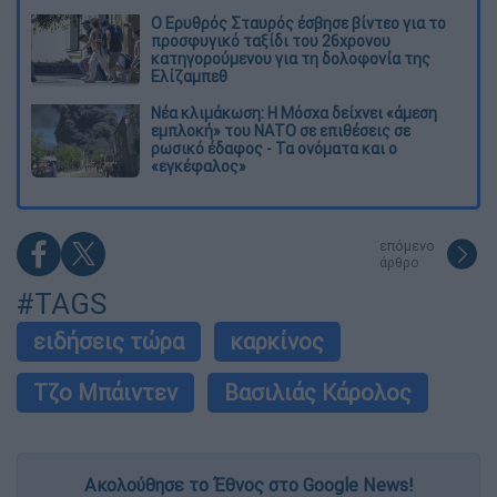
Ο Ερυθρός Σταυρός έσβησε βίντεο για το
προσφυγικό ταξίδι του 26χρονου
κατηγορούμενου για τη δολοφονία της
Ελίζαμπεθ
Νέα κλιμάκωση: Η Μόσχα δείχνει «άμεση
εμπλοκή» του ΝΑΤΟ σε επιθέσεις σε
ρωσικό έδαφος - Τα ονόματα και ο
«εγκέφαλος»
επόμενο
άρθρο
#TAGS
ειδήσεις τώρα
καρκίνος
Τζο Μπάιντεν
Βασιλιάς Κάρολος
Ακολούθησε το Έθνος στο Google News!