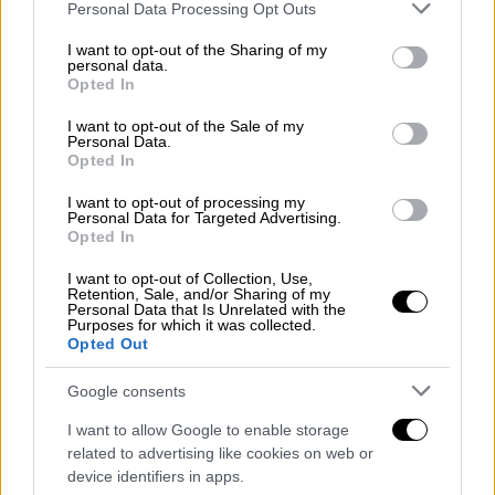
Please note that this website/app uses one or more Google
Personal Data Processing Opt Outs
services and may gather and store information including but
not limited to your visit or usage behaviour. You may click to
I want to opt-out of the Sharing of my
personal data.
grant or deny consent to Google and its third-party tags to
Opted In
video
use your data for below specified purposes in below Google
consent section.
I want to opt-out of the Sale of my
Personal Data.
Opted In
I want to opt-out of processing my
Personal Data for Targeted Advertising.
Σύμφωνα με τον ίδιο, η «εξερεύνηση» αυτή
Opted In
εξελίχθηκε σε μια επαναλαμβανόμενη
I want to opt-out of Collection, Use,
κατάσταση
που κράτησε μέχρι τα πρώτα
Retention, Sale, and/or Sharing of my
Personal Data that Is Unrelated with the
εφηβικά του χρόνια. Στο οπτικοακουστικό
Purposes for which it was collected.
Opted Out
υλικό που συνοδεύει το τραγούδι,
κυριαρχούν έντονες και προκλητικές
Google consents
εικόνες, με έντονα στοιχεία gaming
I want to allow Google to enable storage
αισθητικής και ερωτισμού.
related to advertising like cookies on web or
device identifiers in apps.
Kanye West is claiming he and a