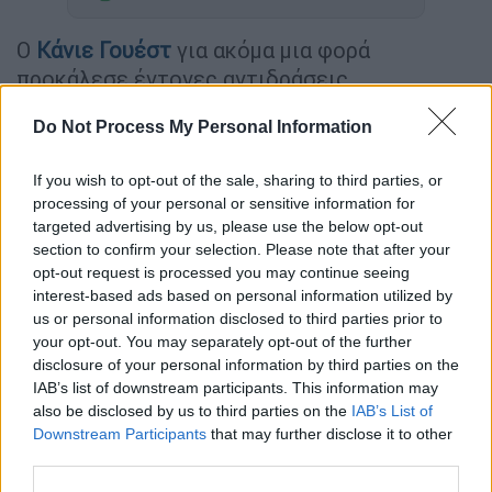
Ο
Κάνιε Γουέστ
για ακόμα μια φορά
προκάλεσε έντονες αντιδράσεις,
παρουσιάζοντας το νέο του κομμάτι με
Do Not Process My Personal Information
τίτλο «
Cousin
», εμπνευσμένο – όπως
ισχυρίζεται – από μια βαθιά προσωπική και
If you wish to opt-out of the sale, sharing to third parties, or
αμφιλεγόμενη εμπειρία της παιδικής του
processing of your personal or sensitive information for
ηλικίας.
targeted advertising by us, please use the below opt-out
section to confirm your selection. Please note that after your
Ο
ράπερ
περιγράφει ότι, σε μικρή ηλικία,
opt-out request is processed you may continue seeing
βρέθηκε αντιμέτωπος με
πορνογραφικό
interest-based ads based on personal information utilized by
us or personal information disclosed to third parties prior to
υλικό
που άνηκε στον πατέρα του και, υπό
your opt-out. You may separately opt-out of the further
την επίδραση αυτών των εικόνων,
disclosure of your personal information by third parties on the
προχώρησε σε
σεξουαλικές πράξεις
με τον
IAB’s list of downstream participants. This information may
ξάδερφό του, επίσης παιδί τότε.
also be disclosed by us to third parties on the
IAB’s List of
Downstream Participants
that may further disclose it to other
third parties.