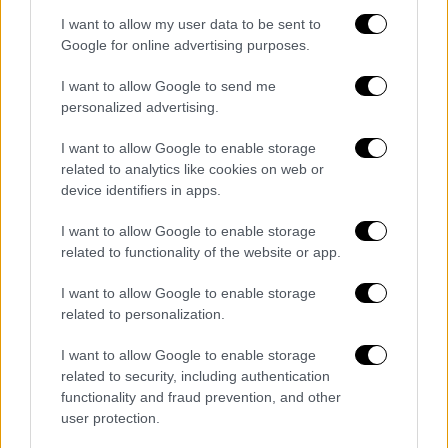
now-incarcerated male cousin
I want to allow my user data to be sent to
Google for online advertising purposes.
sexually experimented with each
other when they were kids -- an
I want to allow Google to send me
experience he's turned into a new
personalized advertising.
song, believing it contributed to both
I want to allow Google to enable storage
of their dark paths.
related to analytics like cookies on web or
device identifiers in apps.
Read more:
https://t.co/TpabsuokeL
pic.twitter.com/zW4Dt47YVY
I want to allow Google to enable storage
related to functionality of the website or app.
— TMZ (@TMZ)
April 22, 2025
I want to allow Google to enable storage
related to personalization.
Ο ίδιος στο παρελθόν είχε εκφράσει
δημόσια την εκτίμησή του για τον ξάδερφό
I want to allow Google to enable storage
του, ο οποίος εκτίει ποινή φυλάκισης,
related to security, including authentication
λέγοντας πως «παραμένει οικογένεια».
functionality and fraud prevention, and other
user protection.
Ενδεικτικά, το 2018 είχε δηλώσει σε talk