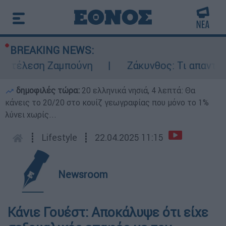
BREAKING NEWS:
κτέλεση Ζαμπούνη
Ζάκυνθος: Τι απαντά η 
δημοφιλές τώρα:
20 ελληνικά νησιά, 4 λεπτά: Θα
κάνεις το 20/20 στο κουίζ γεωγραφίας που μόνο το 1%
λύνει χωρίς...
┋
Lifestyle
┋
22.04.2025 11:15
Newsroom
Κάνιε Γουέστ: Αποκάλυψε ότι είχε