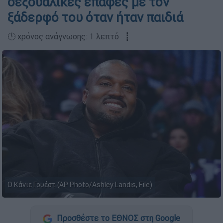
σεξουαλικές επαφές με τον
ξάδερφό του όταν ήταν παιδιά
🕛 χρόνος ανάγνωσης: 1 λεπτό ┋
Ο Κάνιε Γουέστ (AP Photo/Ashley Landis, File)
Προσθέστε το ΕΘΝΟΣ στη Google