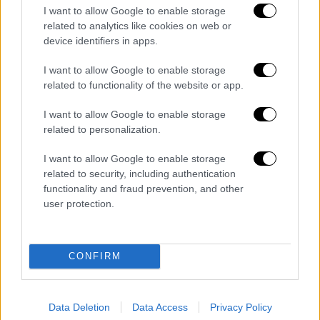
την Πέμπτη (19/2) αναμένεται να
ζητήσει
I want to allow Google to enable storage
related to analytics like cookies on web or
εξουσιοδότηση από τη Διάσκεψη των
device identifiers in apps.
Προέδρων
, ώστε αν δεν υπάρχει κώλυμα η
Βουλή «να προσπαθήσει να πάρει τις
I want to allow Google to enable storage
φωτογραφίες».
related to functionality of the website or app.
Το ΚΚΕ στη μεγάλη προσπάθεια της
I want to allow Google to enable storage
related to personalization.
ταυτοποίησης
I want to allow Google to enable storage
Με όλες του τις δυνάμεις
συμβάλλει και το
related to security, including authentication
ΚΚΕ στην προσπάθεια της ταυτοποίησης
,
functionality and fraud prevention, and other
δίνοντας διευκρινίσεις σχετικά με τα
user protection.
πρόσωπα που πιθανώς απεικονίζονται στις
φωτογραφίες. Όπως αναφέρει, μελετώντας
τις φωτογραφίες που είδαν το φως της
CONFIRM
δημοσιότητας, στην πλειοψηφία τους
πρόκειται για
στελέχη και μέλη του ίδιου
Data Deletion
Data Access
Privacy Policy
του Κόμματος
. Από την μέχρι τώρα έρευνα