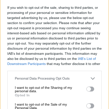
Ιστορία
|
17.02.2026 16:19
If you wish to opt-out of the sale, sharing to third parties, or
processing of your personal or sensitive information for
«Πήγαιναν να νικήσουν τον θάνατο»:
targeted advertising by us, please use the below opt-out
Συγκίνηση από τα ντοκουμέντα των
section to confirm your selection. Please note that after your
«200» της Καισαριανής
opt-out request is processed you may continue seeing
interest-based ads based on personal information utilized by
us or personal information disclosed to third parties prior to
your opt-out. You may separately opt-out of the further
disclosure of your personal information by third parties on the
Ανάμεσα στα έγγραφα αυτά βρίσκεται ο
IAB’s list of downstream participants. This information may
ατομικός φάκελος του
τσαγκάρη Δημήτρη
also be disclosed by us to third parties on the
IAB’s List of
Πανταζή
και το σημείωμα που πέταξε στους
Downstream Participants
that may further disclose it to other
third parties.
δρόμους της Αθήνας κατά τη μεταφορά του
από το Στρατόπεδο Χαϊδαρίου προς το
Please note that this website/app uses one or more Google
Personal Data Processing Opt Outs
Σκοπευτήριο της Καισαριανής ο
γεωπόνος
services and may gather and store information including but
not limited to your visit or usage behaviour. You may click to
I want to opt-out of the Sharing of my
Νίκος Μαριακάκης
. «Καλύτερα να πεθαίνει
personal data.
grant or deny consent to Google and its third-party tags to
κανείς στον
αγώνα για την λευτεριά
παρά να
Opted In
use your data for below specified purposes in below Google
ζη σαν σκλάβος» έγραφε χαρακτηριστικά.
consent section.
I want to opt-out of the Sale of my
Personal Data.