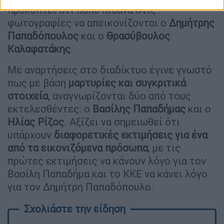
προκύπτει ότι πολύ πιθανά στις
φωτογραφίες να απεικονίζονται ο
Δημήτρης
Παπαδόπουλος
και ο
Θρασύβουλος
Καλαφατάκης
.
Με αναρτήσεις στο διαδίκτυο έγινε γνωστό
πως με βάση
μαρτυρίες και συγκριτικά
στοιχεία
, αναγνωρίζονται δύο από τους
εκτελεσθέντες: ο
Βασίλης Παπαδήμας
και ο
Ηλίας Ρίζος
. Αξίζει να σημειωθεί ότι
υπάρχουν
διαφορετικές εκτιμήσεις
για ένα
από τα εικονιζόμενα πρόσωπα
, με τις
πρώτες εκτιμήσεις να κάνουν λόγο για τον
Βασίλη Παπαδήμα και το ΚΚΕ να κάνει λόγο
για τον Δημήτρη Παπαδόπουλο.