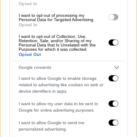
Οι κινήσεις της κυβέρνησης για τα
Opted In
ντοκουμέντα
I want to opt-out of processing my
Personal Data for Targeted Advertising.
Την ίδια στιγμή, στελέχη του
υπουργείου
Opted In
Πολιτισμού
έχουν
ήδη έρθει σε επαφή με
I want to opt-out of Collection, Use,
τον κάτοχο των φωτογραφιών
που ανέβασε
Retention, Sale, and/or Sharing of my
Personal Data that Is Unrelated with the
τα ντοκουμέντα στο ebay και μέσα στις
Purposes for which it was collected.
Opted Out
επόμενες ημέρες θα μεταβούν στη Γάνδη,
ώστε να αποτιμήσουν την αυθεντικότητα,
Google consents
καθώς και τη
σημασία
και την
αξία
της
I want to allow Google to enable storage
συλλογής.
related to advertising like cookies on web or
device identifiers in apps.
Εφόσον τεκμηριωθούν η
γνησιότητα
και η
νόμιμη προέλευση
, το υπουργείο θα
I want to allow my user data to be sent to
προχωρήσει άμεσα, μέσω της κατάλληλης
Google for online advertising purposes.
νομικής οδού, στις απαραίτητες ενέργειες
I want to allow Google to send me
για την απόκτησή τους. Παράλληλα, ο
personalized advertising.
πρόεδρος της Βουλής,
Νικήτας Κακλαμάνης
,