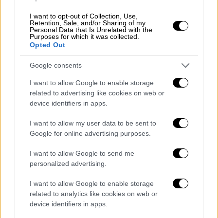
Και εννοείται πως κάθε γυναίκα, χωρίς
I want to opt-out of Collection, Use,
εξαίρεση, έχει το δικό της
«μυστικό όπλο»
Retention, Sale, and/or Sharing of my
Personal Data that Is Unrelated with the
για να επιβιώσει. Είτε αυτό λέγεται
Netflix
Purposes for which it was collected.
Opted Out
και πίτσα (αγαπημένη συνταγή για
αυτοφροντίδα), είτε ένα κραγιόν που της
Google consents
φτιάχνει τη διάθεση ακόμα κι αν το φοράει
I want to allow Google to enable storage
μόνο στο σαλόνι.
related to advertising like cookies on web or
device identifiers in apps.
ΔΙΑΒΑΣΤΕ ΕΠΙΣΗΣ
I want to allow my user data to be sent to
Google for online advertising purposes.
Η Γυναίκα Σήμερα
|
13.09.2024 10:40
Γιατί οι γυναίκες διστάζουν να
I want to allow Google to send me
τερματίσουν μια σχέση σε
personalized advertising.
μεγαλύτερη ηλικία
I want to allow Google to enable storage
related to analytics like cookies on web or
device identifiers in apps.