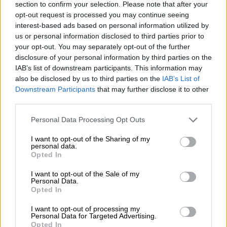
section to confirm your selection. Please note that after your
συνδυάσεις την επαγγελματική σου ζωή με
opt-out request is processed you may continue seeing
λίγο χρόνο για φίλους και ίσως μια βόλτα
interest-based ads based on personal information utilized by
στο πάρκο για να “καθαρίσει” το μυαλό σου,
us or personal information disclosed to third parties prior to
your opt-out. You may separately opt-out of the further
είσαι ήδη ήρωας. Και όλα αυτά, φυσικά, με το
disclosure of your personal information by third parties on the
ρολόι να χτυπά και τα deadlines να σου
IAB’s list of downstream participants. This information may
φωνάζουν “είμαι εδώ!”.
also be disclosed by us to third parties on the
IAB’s List of
Downstream Participants
that may further disclose it to other
Η καθημερινότητα είναι γεμάτη μικρές
third parties.
“νάρκες”. Από το τι θα φας μέχρι το αν θα
Please note that this website/app uses one or more Google
Personal Data Processing Opt Outs
θυμηθείς να πιείς νερό (ναι, το νερό είναι
services and may gather and store information including but
αυτό που κάνεις download στα stories σου
not limited to your visit or usage behaviour. You may click to
I want to opt-out of the Sharing of my
personal data.
από τα προφίλ των fitness influencers, αλλά
grant or deny consent to Google and its third-party tags to
Opted In
use your data for below specified purposes in below Google
δεν το πίνεις ποτέ). Και κάπου ανάμεσα σε
consent section.
I want to opt-out of the Sale of my
αυτά, προσπαθείς να παραμείνεις ήρεμη και
Personal Data.
να δείχνεις συγκροτημένη. Ή τουλάχιστον να
Opted In
το προσποιείσαι τόσο καλά που οι άλλοι να
I want to opt-out of processing my
το πιστεύουν.
Personal Data for Targeted Advertising.
Opted In