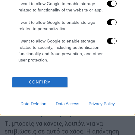
Οι “αόρατες” απαιτήσεις
I want to allow Google to enable storage
related to functionality of the website or app.
Εκτός από τα καθημερινά καθήκοντα,
υπάρχει και η πίεση των προτύπων.
Πρέπει
I want to allow Google to enable storage
να είσαι η καλύτερη στη δουλειά σου, αλλά
related to personalization.
και να είσαι γλυκιά και ευαίσθητη.
Πρέπει να
I want to allow Google to enable storage
προσέχεις την εμφάνισή σου, αλλά χωρίς να
related to security, including authentication
το κάνεις υπερβολικά. Κι όλα αυτά ενώ κάθε
functionality and fraud prevention, and other
σου κίνηση κρίνεται, ακόμα και από εσένα
user protection.
την ίδια. Ας πούμε, πόσες φορές έπιασες
τον εαυτό σου να συγκρίνει τη ζωή σου με
CONFIRM
αυτή της τέλειας
influencer
στο
Instagram
,
που πάντα φαίνεται να είναι σε μια παραλία
με ηλιοβασίλεμα;
Data Deletion
Data Access
Privacy Policy
Γέλιο αντί για στρες
Τι μπορείς να κάνεις, λοιπόν, για να
επιβιώσεις σε αυτό το χάος; Η απάντηση