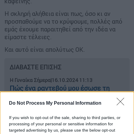
καφεΐνης.
Η σκληρή αλήθεια είναι πως, όσο κι αν
προσπαθούμε να το κρύψουμε, πολλές από
εμάς έχουμε παραιτηθεί από την ιδέα να
είμαστε τέλειες.
Και αυτό είναι απολύτως ΟΚ.
ΔΙΑΒΑΣΤΕ ΕΠΙΣΗΣ
Η Γυναίκα Σήμερα
|
16.10.2024 11:13
Πώς ένα ραντεβού μου έσωσε τη
ζωή...
Do Not Process My Personal Information
If you wish to opt-out of the sale, sharing to third parties, or
processing of your personal or sensitive information for
Μα πραγματικά, ποιος είπε ότι πρέπει να τα
targeted advertising by us, please use the below opt-out
κάνουμε όλα τέλεια; Αν καταφέρεις να