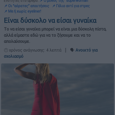
Ενότητες στο άρθρο:
📌 Ο μύθος της “superwoman”
📌 Οι “αόρατες” απαιτήσεις
📌 Γέλιο αντί για στρες
📌 Με ή χωρίς eyeliner!
Είναι δύσκολο να είσαι γυναίκα
Tο να είσαι γυναίκα μπορεί να είναι μια δύσκολη πίστα,
αλλά είμαστε εδώ για να το ζήσουμε και να το
απολαύσουμε.
🕛 χρόνος ανάγνωσης: 4 λεπτά ┋ 🗣️
Ανοικτό για
σχολιασμό