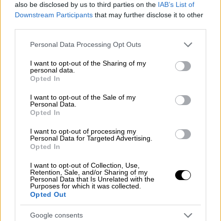
also be disclosed by us to third parties on the
IAB’s List of
ανακοινώσεις την Παγκόσμια Ημέρα του
Downstream Participants
that may further disclose it to other
Νοσηλευτή στις 12 Μαΐου, αλλά με ανάρτησή
third parties.
του ακύρωσε τις εξαγγελίες και
Please note that this website/app uses one or more Google
Personal Data Processing Opt Outs
περιορίστηκε στο να προαναγγείλει
services and may gather and store information including but
παρεμβάσεις για τον κλάδο μέσα στους
not limited to your visit or usage behaviour. You may click to
I want to opt-out of the Sharing of my
personal data.
grant or deny consent to Google and its third-party tags to
επόμενους μήνες.
Opted In
use your data for below specified purposes in below Google
Μετά τον σάλο, ο υπουργός λέει πως
consent section.
I want to opt-out of the Sale of my
Personal Data.
«ένα - ένα τα λύνουμε τα
Opted In
προβλήματα»
I want to opt-out of processing my
Personal Data for Targeted Advertising.
Ο υπουργός Υγείας όμως μετά τον σάλο που
Opted In
προκλήθηκε στο νοσηλευτικό προσωπικό
I want to opt-out of Collection, Use,
του ΕΣΥ, συντόμευσε το χρονικό διάστημα,
Retention, Sale, and/or Sharing of my
Personal Data that Is Unrelated with the
αφού σε δηλώσεις του αναφέρει πλέον ότι
Purposes for which it was collected.
Opted Out
«
Μέσα στον Μάιο θα γίνει η ανακοίνωση
».
Google consents
Ο Άδωνις Γεωργιάδης ανέφερε