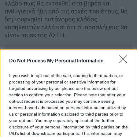
κλάδο πως θα ενταχθεί στα βαρέα και
ανθυγιεινά ήδη από τις αρχές του έτους, θα
δημιουργηθεί αυτόνομος κλάδος
νοσηλευτών αλλά και ότι οι προσλήψεις θα
γίνονται εκτός ΑΣΕΠ.
ΔΙΑΒΑΣΤΕ ΕΠΙΣΗΣ
Do Not Process My Personal Information
Υγεία
|
13.05.2026 08:50
Στα κάγκελα οι νοσηλευτές για τα
If you wish to opt-out of the sale, sharing to third parties, or
μέτρα που ανακοινώθηκαν, αλλά δεν
processing of your personal or sensitive information for
targeted advertising by us, please use the below opt-out
υλοποιήθηκαν - Οι 3 δεσμεύσεις που
section to confirm your selection. Please note that after your
αθετήθηκαν
opt-out request is processed you may continue seeing
interest-based ads based on personal information utilized by
us or personal information disclosed to third parties prior to
your opt-out. You may separately opt-out of the further
disclosure of your personal information by third parties on the
Μάλιστα, ο πρωθυπουργός
Κυριάκος
IAB’s list of downstream participants. This information may
Μητσοτάκης
επρόκειτο να κάνει