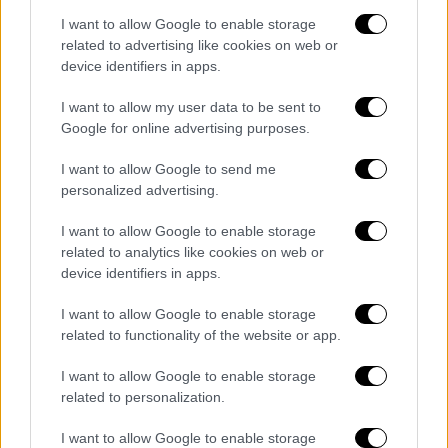
χαρακτηριστικά: «
Έχουμε συντονιστεί
όλα τα
I want to allow Google to enable storage
εμπλεκόμενα Υπουργεία και
είναι θέμα
related to advertising like cookies on web or
device identifiers in apps.
ημερών
να κάνουμε τις τελικές μας
ανακοινώσεις. Σκοπός μας είναι να κάνουμε
I want to allow my user data to be sent to
ένα τελείως καινούργιο περιβάλλον για τον
Google for online advertising purposes.
νοσηλευτή.
I want to allow Google to send me
Αναγνωρίζω πλήρως το πρόβλημα
για την
personalized advertising.
έλλειψη νοσηλευτών στο ΕΣΥ, ότι πρέπει να
I want to allow Google to enable storage
κάνουμε πιο ελκυστικό το επάγγελμα, ότι
related to analytics like cookies on web or
πρέπει να καταλήξουμε σε υψηλότερες
device identifiers in apps.
αμοιβές και ότι πραγματικά δουλεύουν πάρα
I want to allow Google to enable storage
πολύ. Όλα τα αναγνωρίζουμε. Τώρα πρέπει
related to functionality of the website or app.
να δούμε πώς αυτή η αναγνώριση θα πάρει
πρακτική εφαρμογή. Δεν καθόμαστε.
Ένα-ένα
I want to allow Google to enable storage
τα λύνουμε τα προβλήματα
.
related to personalization.
Μέσα στον Μάιο θα γίνει η ανακοίνωση.
I want to allow Google to enable storage