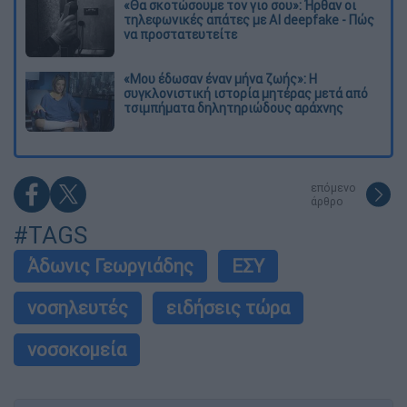
«Θα σκοτώσουμε τον γιο σου»: Ήρθαν οι
τηλεφωνικές απάτες με AI deepfake - Πώς
να προστατευτείτε
«Μου έδωσαν έναν μήνα ζωής»: Η
συγκλονιστική ιστορία μητέρας μετά από
τσιμπήματα δηλητηριώδους αράχνης
επόμενο
άρθρο
#TAGS
Άδωνις Γεωργιάδης
ΕΣΥ
νοσηλευτές
ειδήσεις τώρα
νοσοκομεία