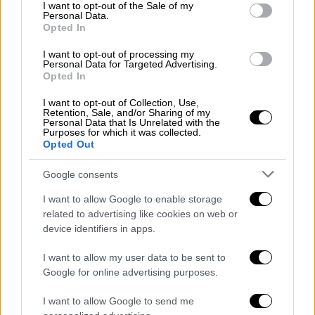
consent section.
I want to opt-out of the Sale of my
Personal Data.
«Δεν υπάρχει κανένα μέρος στη χώρα όπου
Opted In
θα μπορούσαν να λάβουν καλύτερη
φροντίδα», σημείωσε. Ο Δρ Γκολντ πρόσθεσε
I want to opt-out of processing my
Personal Data for Targeted Advertising.
ότι το πανεπιστήμιο
λειτουργεί βάσει ενός
Opted In
απλού κανόνα:
«Αν φροντίζουμε τους
I want to opt-out of Collection, Use,
ασθενείς μας όπως θα φροντίζαμε τα μέλη
Retention, Sale, and/or Sharing of my
Personal Data that Is Unrelated with the
της οικογένειάς μας και τους αγαπημένους
Purposes for which it was collected.
Opted Out
μας, θα είμαστε εντάξει, και αυτός είναι ο
κανόνας». Ακολούθως, δέχθηκε ερωτήσεις
Google consents
από τους παριστάμενους.
I want to allow Google to enable storage
Ο κυβερνήτης της Νεμπράσκα,
Τζιμ Πίλεν
,
related to advertising like cookies on web or
device identifiers in apps.
διαβεβαίωσε ότι όσοι παραμένουν στην
εγκατάσταση θα λάβουν «την καλύτερη
I want to allow my user data to be sent to
δυνατή φροντίδα παγκόσμιας κλάσης».
Google for online advertising purposes.
Ανέφερε ότι το προσωπικό είναι «
άριστα
I want to allow Google to send me
εκπαιδευμένο και συμπονετικό
» και θα