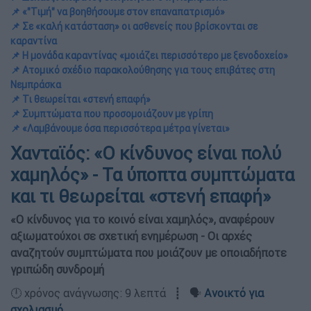
📌 «"Τιμή" να βοηθήσουμε στον επαναπατρισμό»
📌 Σε «καλή κατάσταση» οι ασθενείς που βρίσκονται σε
καραντίνα
📌 Η μονάδα καραντίνας «μοιάζει περισσότερο με ξενοδοχείο»
📌 Ατομικό σχέδιο παρακολούθησης για τους επιβάτες στη
Νεμπράσκα
📌 Τι θεωρείται «στενή επαφή»
📌 Συμπτώματα που προσομοιάζουν με γρίπη
📌 «Λαμβάνουμε όσα περισσότερα μέτρα γίνεται»
Χανταϊός: «Ο κίνδυνος είναι πολύ
χαμηλός» - Τα ύποπτα συμπτώματα
και τι θεωρείται «στενή επαφή»
«Ο κίνδυνος για το κοινό είναι χαμηλός», αναφέρουν
αξιωματούχοι σε σχετική ενημέρωση - Οι αρχές
αναζητούν συμπτώματα που μοιάζουν με οποιαδήποτε
γριπώδη συνδρομή
🕛 χρόνος ανάγνωσης: 9 λεπτά ┋ 🗣️
Ανοικτό για
σχολιασμό