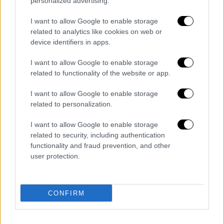
personalized advertising.
φροντίσει ώστε η διαμονή τους να είναι
«όσο το δυνατόν πιο άνετη».
I want to allow Google to enable storage
related to analytics like cookies on web or
Διαβεβαίωσε επίσης τους κατοίκους της
device identifiers in apps.
πολιτείας ότι εφαρμόζεται «ένα ισχυρό
I want to allow Google to enable storage
σχέδιο» και ότι η τοπική ηγεσία βρίσκεται
related to functionality of the website or app.
σε στενή συνεργασία με τις ομοσπονδιακές
αρχές. «
Κανείς που αποτελεί κίνδυνο
για τη
I want to allow Google to enable storage
δημόσια υγεία δεν βγαίνει από την
related to personalization.
μπροστινή πόρτα στους δρόμους της Ομάχα»,
I want to allow Google to enable storage
δήλωσε κατηγορηματικά.
related to security, including authentication
functionality and fraud prevention, and other
Σε «καλή κατάσταση» οι ασθενείς που
user protection.
βρίσκονται σε καραντίνα
Ο
Μάικλ Γουάντμαν
, ιατρικός διευθυντής της
CONFIRM
Εθνικής Μονάδας Καραντίνας, ανέφερε ότι
οι
15 επιβάτες
που έφτασαν σήμερα το πρωί