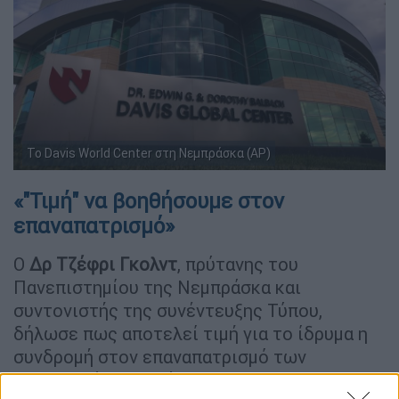
Το Davis World Center στη Νεμπράσκα (AP)
«"Τιμή" να βοηθήσουμε στον
επαναπατρισμό»
Ο
Δρ
Τζέφρι Γκολντ
, πρύτανης του
Πανεπιστημίου της Νεμπράσκα και
συντονιστής της συνέντευξης Τύπου,
δήλωσε πως αποτελεί τιμή για το ίδρυμα η
συνδρομή στον επαναπατρισμό των
Αμερικανών πολιτών.