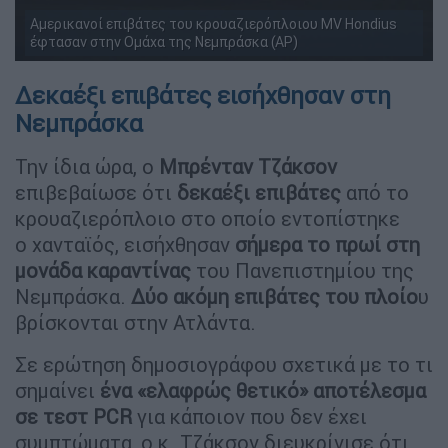
Αμερικανοί επιβάτες του κρουαζιερόπλοιου MV Hondius
έφτασαν στην Ομάχα της Νεμπράσκα (AP)
Δεκαέξι επιβάτες εισήχθησαν στη
Νεμπράσκα
Την ίδια ώρα, ο
Μπρένταν Τζάκσον
επιβεβαίωσε ότι
δεκαέξι επιβάτες
από το
κρουαζιερόπλοιο στο οποίο εντοπίστηκε
ο χανταϊός, εισήχθησαν
σήμερα το πρωί στη
μονάδα καραντίνας
του Πανεπιστημίου της
Νεμπράσκα.
Δύο ακόμη επιβάτες του πλοίο
υ
βρίσκονται στην Ατλάντα.
Σε ερώτηση δημοσιογράφου σχετικά με το τι
σημαίνει
ένα «ελαφρώς θετικό» αποτέλεσμα
σε τεστ PCR
για κάποιον που δεν έχει
συμπτώματα, ο κ. Τζάκσον διευκρίνισε ότι