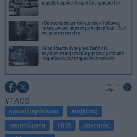
πυροβολισμούς: Νεκροί και τραυματίες
«Θα σκοτώσουμε τον γιο σου»: Ήρθαν οι
τηλεφωνικές απάτες με AI deepfake - Πώς
να προστατευτείτε
«Μου έδωσαν έναν μήνα ζωής»: Η
συγκλονιστική ιστορία μητέρας μετά από
τσιμπήματα δηλητηριώδους αράχνης
επόμενο
άρθρο
#TAGS
κρουαζιερόπλοιο
επιβάτες
συμπτώματα
ΗΠΑ
χανταϊός