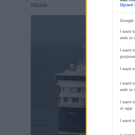
πλοίο.
Opted 
Google 
I want t
web or d
I want t
purpose
I want 
I want t
web or d
I want t
or app.
I want t
I want t