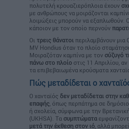
πολυτελή κρουαζιερόπλοια έχουν
σχε
με ανθρώπους να μοιράζονται καμπίνε
λοιμώξεις μπορούν να εξαπλωθούν. 
κάποιον με τον οποίο περνούν
παρατ
Οι
τρεις θάνατοι
περιλαμβάνουν μια 
MV Hondius όταν το πλοίο σταμάτησε
Μοιραζόταν καμπίνα με τον
σύζυγό τ
πάνω στο πλοίο
στις 11 Απριλίου, αν
τα επιβεβαιωμένα κρούσματα χανταϊ
Πώς μεταδίδεται ο χανταϊό
Ο χανταϊός
δεν μεταδίδεται στην κα
επαφής
, όπως περπάτημα σε δημόσιο
ή σχολεία, σύμφωνα με την Βρετανικ
(UKHSA). Τα
συμπτώματα
εμφανίζοντ
μετά την έκθεση στον ιό
, αλλά μπορε