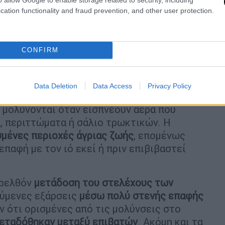
cation functionality and fraud prevention, and other user protection.
r Apawu)
CONFIRM
Data Deletion
Data Access
Privacy Policy
 η έξαρση
. Ο χανταϊός
συνήθως μεταδίδεται
α μολύνονται όταν εισπνέουν αέρα που
α, περιττώματα ή σάλιο τρωκτικών. Η
μένες περιοχές άγριας ζωής
, επομένως
επαφή με τον ιό εκεί ή πριν επιβιβαστεί
αρελθόν
μετάδοση του στελέχους των
ύμενες εξάρσεις
μέσω πολύ στενής επαφής
υν ότι ορισμένες από τις μολύνσεις στο
εταδόθηκαν μεταξύ επιβατών
. Ακόμη και τα