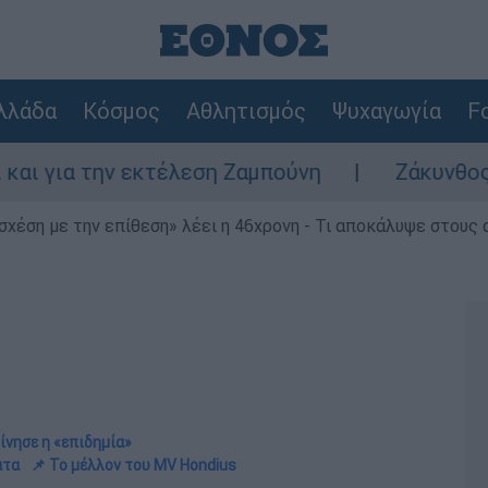
λλάδα
Κόσμος
Αθλητισμός
Ψυχαγωγία
Fo
 εκτέλεση Ζαμπούνη
Ζάκυνθος: Τι απαντά 
 σχέση με την επίθεση» λέει η 46χρονη - Τι αποκάλυψε στους
ίνησε η «επιδημία»
ατα
📌 Το μέλλον του MV Hondius