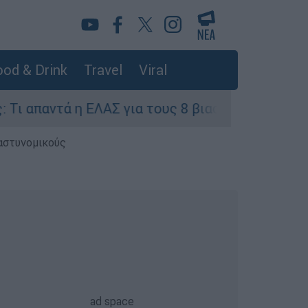
od & Drink
Travel
Viral
η ΕΛΑΣ για τους 8 βιασμούς τουριστριών - «Μόνο
 αστυνομικούς