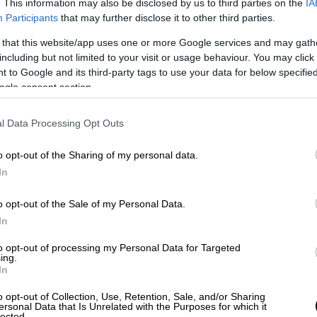
ξύ αυτών το
Ηνωμένο Βασίλειο
, η
Νότια
. This information may also be disclosed by us to third parties on the
IA
Participants
that may further disclose it to other third parties.
ετία
. Οι ειδικοί στην υγεία τονίζουν ότι
ο
αμηλός
. Πόσο λοιπόν πρέπει να ανησυχούμε;
 that this website/app uses one or more Google services and may gath
including but not limited to your visit or usage behaviour. You may click 
 to Google and its third-party tags to use your data for below specifi
ogle consent section.
αρία Βαν Κέρκοβε από τον Παγκόσμιο
εν πρόκειται για την αρχή μιας πανδημίας
,
l Data Processing Opt Outs
είναι γρίπη,
μεταδίδεται με πολύ, πολύ
o opt-out of the Sharing of my personal data.
In
ρα, που είναι
εξαιρετικά μεταδοτική και
ων Άνδεων του χανταϊού που βρίσκεται
o opt-out of the Sale of my Personal Data.
In
 μολυσματικό
. Η μετάδοση από άνθρωπο σε
ος παγκόσμιας εξάπλωσης παραμένει
to opt-out of processing my Personal Data for Targeted
ing.
In
αι ότι
έχουν εντοπιστεί οκτώ περιστατικά
o opt-out of Collection, Use, Retention, Sale, and/or Sharing
ersonal Data that Is Unrelated with the Purposes for which it
πτα - σε ανθρώπους που βρίσκονταν στο
lected.