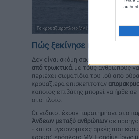
authenti
Το κρουαζιερόπλοιο MV Hondius (AP Photo/Mispe
Πώς ξεκίνησε η «επιδημία»
Δεν είναι ακόμη σαφές
πώς ξεκίνησε
από τρωκτικά
, με τους ανθρώπους ν
περιέχει σωματίδια του ιού από ούρ
κρουαζιέρα επισκεπτόταν
απομακρυσ
κάποιος επιβάτης μπορεί να ήρθε σε 
στο πλοίο.
Οι ειδικοί έχουν παρατηρήσει στο π
Άνδεων μεταξύ ανθρώπων
σε προηγο
- και οι υγειονομικές αρχές πιστεύο
κρουαζιερόπλοιο MV Hondius ίσως
μ