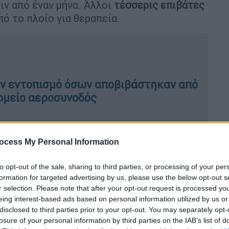
ιν από έναν μήνα. Άλλοι
τέσσερις επιβάτες
ό το πλοίο για θεραπεία.
ον εντοπισμό όσων αποβιβάστηκαν από
κομείο αεροσυνοδός
ον χανταϊό - Καταγγελίες για επιβάτες
ocess My Personal Information
us
to opt-out of the sale, sharing to third parties, or processing of your per
formation for targeted advertising by us, please use the below opt-out s
r selection. Please note that after your opt-out request is processed y
eing interest-based ads based on personal information utilized by us or
α επιχείρηση βρίσκεται σε εξέλιξη
για τον
disclosed to third parties prior to your opt-out. You may separately opt-
έθηκαν στον ιό και έχουν ήδη επιστρέψει
losure of your personal information by third parties on the IAB’s list of