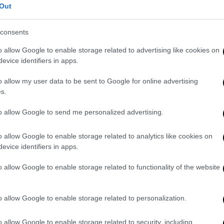
Out
τα»
consents
το ύψος της οδού Αναξαγόρα
μέχρι το ύψος
o allow Google to enable storage related to advertising like cookies on
 να διακοπεί η κυκλοφορία των οχημάτων
evice identifiers in apps.
o allow my user data to be sent to Google for online advertising
α ξεκίνησαν από ένα φορτηγό, γερανοφόρο,
s.
 με 80 ετών. Ο οδηγός είχε σταθμεύσει το
to allow Google to send me personalized advertising.
 αδιευκρίνιστες συνθήκες
- ο ίδιος λέει ότι
α κινείται, έπεσε σε κολώνα
o allow Google to enable storage related to analytics like cookies on
ήματα τα οποία διαλύθηκαν.
evice identifiers in apps.
ξε στην
είσοδο μιας πολυκατοικίας
, ενώ
o allow Google to enable storage related to functionality of the website
. Οι κάτοικοι
υποστηρίζουν ότι από θαύμα
ς τραυματισμός. Έρευνα για το ατύχημα
o allow Google to enable storage related to personalization.
o allow Google to enable storage related to security, including