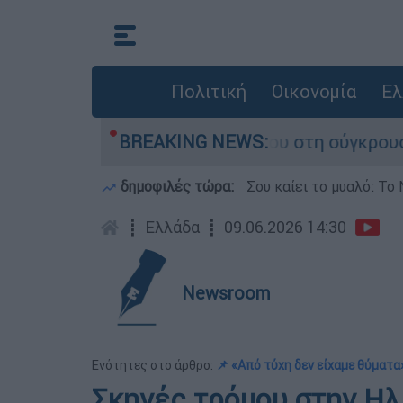
Πολιτική
Οικονομία
Ελ
γο που έχασε τη ζωή του στη σύγκρουση ελικοπτ
BREAKING NEWS:
δημοφιλές τώρα:
Σου καίει το μυαλό: Το 
┋
Ελλάδα
┋
09.06.2026 14:30
Newsroom
Ενότητες στο άρθρο:
📌 «Από τύχη δεν είχαμε θύματα
Σκηνές τρόμου στην Ηλ