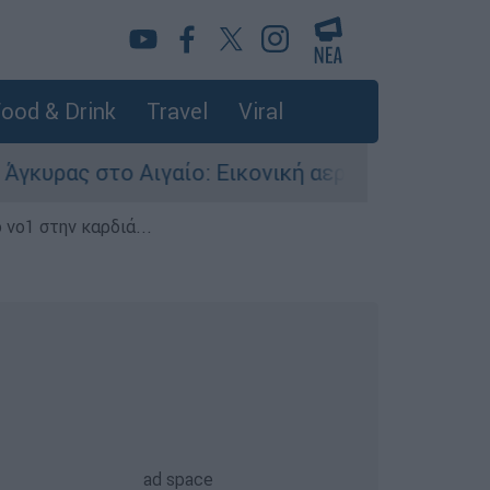
ood & Drink
Travel
Viral
 Αιγαίο: Εικονική αερομαχία ανάμεσα σε ελληνι
 νο1 στην καρδιά...