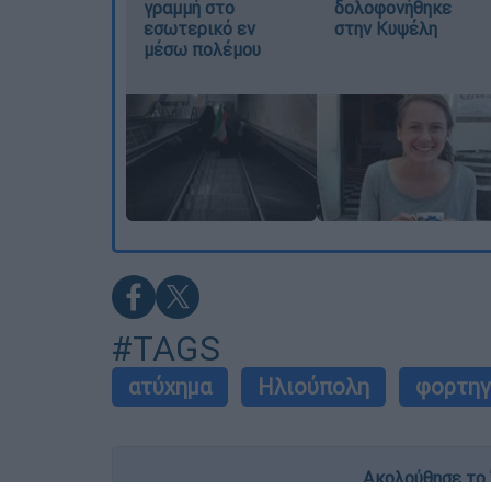
γραμμή στο
δολοφονήθηκε
εσωτερικό εν
στην Κυψέλη
μέσω πολέμου
#TAGS
ατύχημα
Ηλιούπολη
φορτη
Ακολούθησε το 