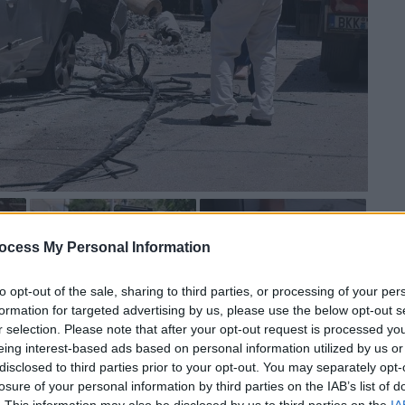
ocess My Personal Information
to opt-out of the sale, sharing to third parties, or processing of your per
formation for targeted advertising by us, please use the below opt-out s
r selection. Please note that after your opt-out request is processed y
 το ΕΘΝΟΣ στη Google
eing interest-based ads based on personal information utilized by us or
disclosed to third parties prior to your opt-out. You may separately opt-
 πρωί της Τρίτης (9/6) στην
Ηλιούπολη
,
losure of your personal information by third parties on the IAB’s list of
. This information may also be disclosed by us to third parties on the
IA