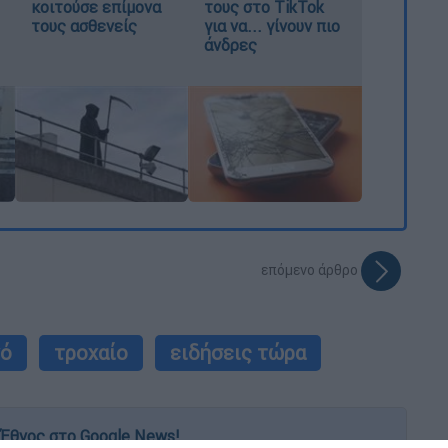
κοιτούσε επίμονα
τους στο TikTok
τους ασθενείς
για να... γίνουν πιο
άνδρες
επόμενο άρθρο
γό
τροχαίο
ειδήσεις τώρα
Έθνος στο Google News!