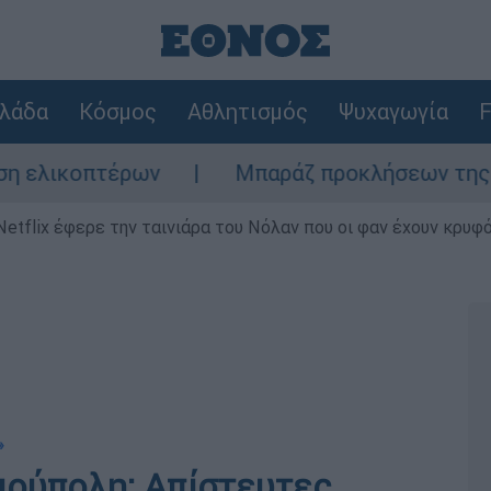
λάδα
Κόσμος
Αθλητισμός
Ψυχαγωγία
F
έρων
Μπαράζ προκλήσεων της Άγκυρας στο
Netflix έφερε την ταινιάρα του Νόλαν που οι φαν έχουν κρυφό
»
ιούπολη: Απίστευτες