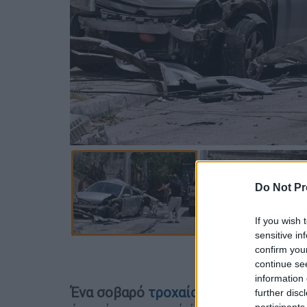
Do Not Pr
If you wish 
sensitive in
confirm you
Προσθέστε
continue se
information 
Ένα σοβαρό
τροχαίο ατύχημα
έγινε το
further disc
participants