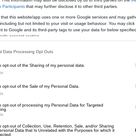
λώνα για λόγους που
ακόμα δεν έχουν
Participants
that may further disclose it to other third parties.
 that this website/app uses one or more Google services and may gath
ατος
, και η πρόσκρουση ήταν τόσο δυνατή
including but not limited to your visit or usage behaviour. You may click 
ατύχημα προκλήθηκαν
επίσης ζημιές σε
 to Google and its third-party tags to use your data for below specifi
ogle consent section.
υ ήταν παρκαρισμένα εκεί κοντά.
l Data Processing Opt Outs
o opt-out of the Sharing of my personal data.
In
καν τα vouchers για 25.000
o opt-out of the Sale of my Personal Data.
In
to opt-out of processing my Personal Data for Targeted
ing.
Τα νέα τέλη στα ακίνητα και τα
In
νσης
o opt-out of Collection, Use, Retention, Sale, and/or Sharing
ersonal Data that Is Unrelated with the Purposes for which it
lected.