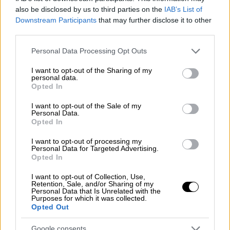
οι μαρτυρίες για τη ζωή στο Αίγιο
also be disclosed by us to third parties on the
IAB’s List of
Downstream Participants
that may further disclose it to other
third parties.
Please note that this website/app uses one or more Google
Personal Data Processing Opt Outs
Η ΕΣΗΕΑ σε επίσημη ανακοίνωσή της
services and may gather and store information including but
συλλυπήθηκε την οικογένεια του Γιάννη
not limited to your visit or usage behaviour. You may click to
I want to opt-out of the Sharing of my
personal data.
grant or deny consent to Google and its third-party tags to
Δράζου, ενώ παράλληλα ανέφερε πως
Opted In
use your data for below specified purposes in below Google
«υπήρξε δημοσιογράφος με επαγγελματική
consent section.
I want to opt-out of the Sale of my
συγκρότηση και ήθος, ήταν αγαπητός και
Personal Data.
Opted In
φίλος».
I want to opt-out of processing my
Ολόκληρη η ανακοίνωση της ΕΣΗΕΑ
Personal Data for Targeted Advertising.
Opted In
Το Διοικητικό Συμβούλιο της ΕΣΗΕΑ με
I want to opt-out of Collection, Use,
Retention, Sale, and/or Sharing of my
θλίψη ανακοινώνει την απώλεια του
Personal Data that Is Unrelated with the
Purposes for which it was collected.
συναδέλφου Γιάννη Δράζου, ο οποίος
Opted Out
απεβίωσε σήμερα μετά από σκληρή μάχη με
τον καρκίνο, σε ηλικία 64 ετών.
Google consents