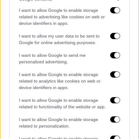
I want to allow Google to enable storage
Ο Γιάννης Δράζος γεννήθηκε στην Αθήνα το
related to advertising like cookies on web or
1962. Τη δημοσιογραφία ξεκίνησε αμέσως
device identifiers in apps.
μετά τις λυκειακές του σπουδές, το 1980,
στην εφημερίδα «Αυριανή» ως ελεύθερος
I want to allow my user data to be sent to
Google for online advertising purposes.
ρεπόρτερ. Στη συνέχεια και για μία δεκαετία
εργάστηκε στις εφημερίδες «Απογευματινή»,
I want to allow Google to send me
«Ελεύθερη Γνώμη», «Ειδήσεις», «Ελεύθερος»,
personalized advertising.
και «Εξπρές». Από το 1987 έως το 1990
I want to allow Google to enable storage
δούλεψε στον Ρ/Τ σταθμό «Δίαυλος» ενώ
related to analytics like cookies on web or
από το 1988 έως το 1991 ήταν πολιτικός
device identifiers in apps.
συντάκτης στην ΕΡΑ1. Το 1990 θα βρεθεί, ως
εσωτερικός συντάκτης, στον Τ/Σ «MEGA
I want to allow Google to enable storage
related to functionality of the website or app.
CΗΑΝΝΕL» και από το 1999 θα εργαστεί ως
αρχισυντάκτης στον Τ/Σ «STAR CHANNEL».
I want to allow Google to enable storage
Αργότερα, έως την συνταξιοδότησή του, θα
related to personalization.
απασχοληθεί στη Γενική Γραμματεία
I want to allow Google to enable storage