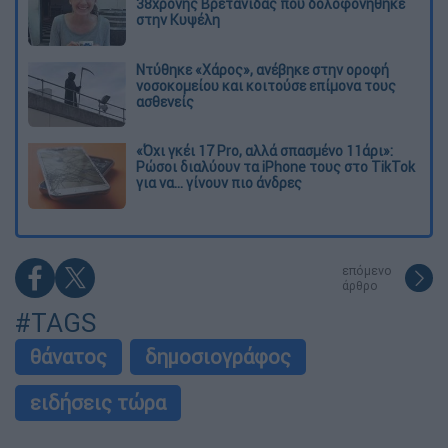
38χρονης Βρετανίδας που δολοφονήθηκε
στην Κυψέλη
Ντύθηκε «Χάρος», ανέβηκε στην οροφή
νοσοκομείου και κοιτούσε επίμονα τους
ασθενείς
«Όχι γκέι 17 Pro, αλλά σπασμένο 11άρι»:
Ρώσοι διαλύουν τα iPhone τους στο TikTok
για να... γίνουν πιο άνδρες
επόμενο
άρθρο
#TAGS
θάνατος
δημοσιογράφος
ειδήσεις τώρα