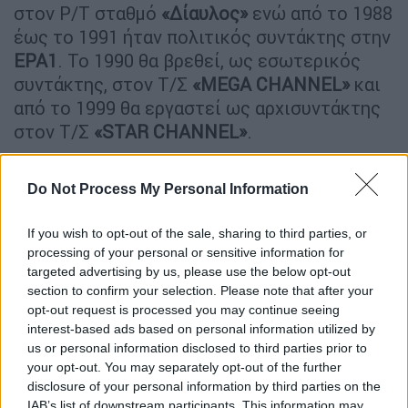
στον Ρ/Τ σταθμό
«Δίαυλος»
ενώ από το 1988
έως το 1991 ήταν πολιτικός συντάκτης στην
ΕΡΑ1
. Το 1990 θα βρεθεί, ως εσωτερικός
συντάκτης, στον Τ/Σ
«MEGA CΗΑΝΝΕL»
και
από το 1999 θα εργαστεί ως αρχισυντάκτης
στον Τ/Σ
«STAR CHANNEL»
.
ΔΙΑΒΑΣΤΕ ΕΠΙΣΗΣ
Do Not Process My Personal Information
Ελλάδα
|
08.06.2026 17:12
If you wish to opt-out of the sale, sharing to third parties, or
Τέμπη: Επ' αόριστον αναβολή της
processing of your personal or sensitive information for
δίκης για τον ελεγκτή της σύμβασης
targeted advertising by us, please use the below opt-out
section to confirm your selection. Please note that after your
717
opt-out request is processed you may continue seeing
interest-based ads based on personal information utilized by
Ελλάδα
|
08.06.2026 16:33
us or personal information disclosed to third parties prior to
your opt-out. You may separately opt-out of the further
Αγνώριστος ο Τζέιμς Δαλαμάγκας: Η
disclosure of your personal information by third parties on the
λεπτομέρεια που τον «πρόδωσε» και
IAB’s list of downstream participants. This information may