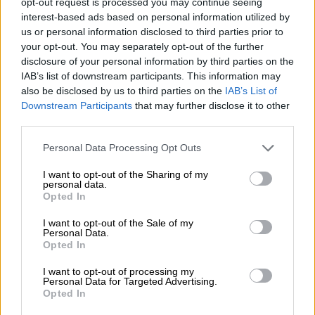
opt-out request is processed you may continue seeing
Αντιτρομοκρατικής
, με τον 37χρονο να
interest-based ads based on personal information utilized by
κατηγορείται για ένταξη ως μέλος στην
us or personal information disclosed to third parties prior to
τρομοκρατική οργάνωση Χαμάς
, καθώς και
your opt-out. You may separately opt-out of the further
για λήψη εκπαίδευσης, ταξίδι και σχεδιασμό
disclosure of your personal information by third parties on the
IAB’s list of downstream participants. This information may
τρομοκρατικών ενεργειών.
also be disclosed by us to third parties on the
IAB’s List of
Downstream Participants
that may further disclose it to other
third parties.
ΔΙΑΒΑΣΤΕ ΕΠΙΣΗΣ
Please note that this website/app uses one or more Google
Personal Data Processing Opt Outs
Ελλάδα
|
06.06.2026 21:49
services and may gather and store information including but
Γυναικοκτονία στην Καλαμάτα:
not limited to your visit or usage behaviour. You may click to
I want to opt-out of the Sharing of my
personal data.
Αμετανόητος ο δολοφόνος της
grant or deny consent to Google and its third-party tags to
Opted In
use your data for below specified purposes in below Google
Βασιλικής - Η προκλητική απολογία
consent section.
I want to opt-out of the Sale of my
και η ομολογία για τον κοριό
Personal Data.
Opted In
I want to opt-out of processing my
Personal Data for Targeted Advertising.
Opted In
Οι ίδιες πληροφορίες αναφέρουν ότι ο
συλληφθείς φέρεται να
διατηρούσε