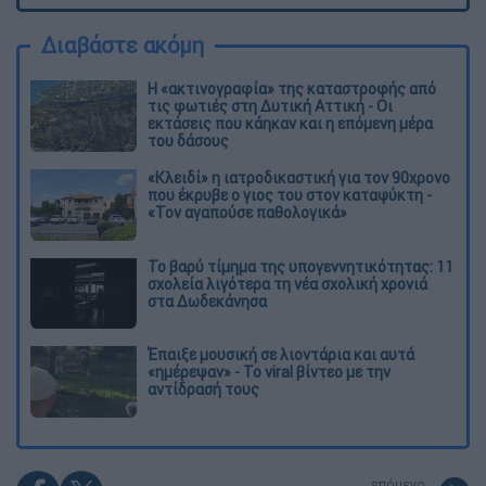
Διαβάστε ακόμη
Η «ακτινογραφία» της καταστροφής από
τις φωτιές στη Δυτική Αττική - Οι
εκτάσεις που κάηκαν και η επόμενη μέρα
του δάσους
«Κλειδί» η ιατροδικαστική για τον 90χρονο
που έκρυβε ο γιος του στον καταψύκτη -
«Τον αγαπούσε παθολογικά»
Το βαρύ τίμημα της υπογεννητικότητας: 11
σχολεία λιγότερα τη νέα σχολική χρονιά
στα Δωδεκάνησα
Έπαιξε μουσική σε λιοντάρια και αυτά
«ημέρεψαν» - Το viral βίντεο με την
αντίδρασή τους
επόμενο