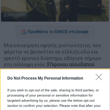
(EUROKINISSI)
Προσθέστε το ΕΘΝΟΣ στη Google
Μια επιχείρηση υψηλής μυστικότητας, που
φέρεται να βρισκόταν σε εξέλιξη εδώ και
αρκετό χρονικό διάστημα, οδήγησε σήμερα
στη σύλληψη ενός
37χρονου αλλοδαπού
παλαιστινιακής καταγωγής
στην
Κρήτη
,
προκαλώντας έντονη κινητοποίηση των
Do Not Process My Personal Information
ελληνικών Αρχών ασφαλείας.
If you wish to opt-out of the sale, sharing to third parties, or
Σύμφωνα με πληροφορίες, η σύλληψη
processing of your personal or sensitive information for
πραγματοποιήθηκε έπειτα από
κοινή
targeted advertising by us, please use the below opt-out
section to confirm your selection. Please note that after your
επιχείρηση της ΕΥΠ και της