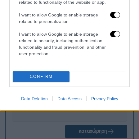
related to functionality of the website or app.
του 37χρονου, να διαπιστώσουν το εύρος
της δραστηριότητάς του και να εξετάσουν
I want to allow Google to enable storage
related to personalization.
τυχόν διασυνδέσεις με πρόσωπα ή ομάδες
εντός και εκτός Ελλάδας
I want to allow Google to enable storage
related to security, including authentication
functionality and fraud prevention, and other
user protection.
Τα σχολιά σας δημοσιεύονται άμεσα με δική σας ευθύνη. Το
ΕΘΝΟΣ θα παρεμβαίνει και τα προσβλητικά σχόλια θα
διαγράφονται
CONFIRM
Data Deletion
Data Access
Privacy Policy
καταχώρηση