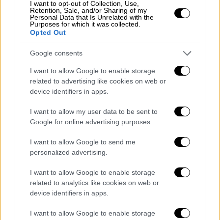
I want to opt-out of Collection, Use,
Retention, Sale, and/or Sharing of my
διασυνδέσεις με άτομα που συνελήφθησαν
Personal Data that Is Unrelated with the
πρόσφατα στην Κύπρο
στο πλαίσιο ερευνών
Purposes for which it was collected.
Opted Out
για υποθέσεις τρομοκρατίας.
Google consents
Κατά τη διάρκεια των ερευνών που
πραγματοποιήθηκαν σε
κατοικίες στην
I want to allow Google to enable storage
related to advertising like cookies on web or
Κρήτη αλλά και στην Αθήνα
, οι αρχές
device identifiers in apps.
εντόπισαν και κατέσχεσαν πλήθος
αντικειμένων που αναμένεται να εξεταστούν
I want to allow my user data to be sent to
στα εγκληματολογικά εργαστήρια. Μεταξύ
Google for online advertising purposes.
αυτών περιλαμβάνονται
συσκευές κινητής
I want to allow Google to send me
τηλεφωνίας, φορητός ηλεκτρονικός
personalized advertising.
υπολογιστής, μέσα αποθήκευσης δεδομένων,
τραπεζικές κάρτες, καθώς και
I want to allow Google to enable storage
related to analytics like cookies on web or
εργαστηριακός εξοπλισμός
.
device identifiers in apps.
Οι αρχές επιχειρούν πλέον να
I want to allow Google to enable storage
χαρτογραφήσουν πλήρως το δίκτυο επαφών