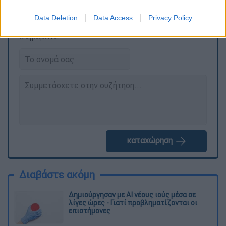
Data Deletion
Data Access
Privacy Policy
Τα σχολιά σας δημοσιεύονται άμεσα με δική σας ευθύνη. Το
ΕΘΝΟΣ θα παρεμβαίνει και τα προσβλητικά σχόλια θα
διαγράφονται
καταχώρηση
Διαβάστε ακόμη
Δημιούργησαν με AI νέους ιούς μέσα σε
λίγες ώρες - Γιατί προβληματίζονται οι
επιστήμονες