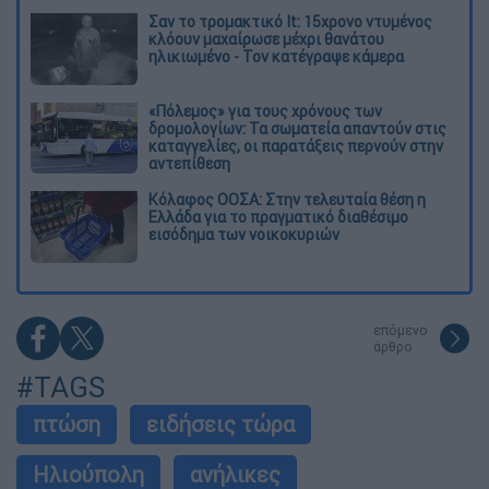
Σαν το τρομακτικό It: 15χρονο ντυμένος
κλόουν μαχαίρωσε μέχρι θανάτου
ηλικιωμένο - Τον κατέγραψε κάμερα
«Πόλεμος» για τους χρόνους των
δρομολογίων: Τα σωματεία απαντούν στις
καταγγελίες, οι παρατάξεις περνούν στην
αντεπίθεση
Κόλαφος ΟΟΣΑ: Στην τελευταία θέση η
Ελλάδα για το πραγματικό διαθέσιμο
εισόδημα των νοικοκυριών
επόμενο
άρθρο
#TAGS
πτώση
ειδήσεις τώρα
Ηλιούπολη
ανήλικες