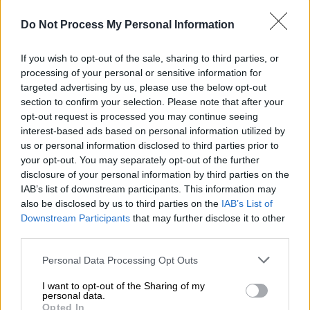
διαρκεί περίπου επτά λεπτά. Έφτασαν στο
Do Not Process My Personal Information
νοσοκομείο περίπου στις 12:30, με τους
γιατρούς να δίνουν αμέσως υπεράνθρωπες
If you wish to opt-out of the sale, sharing to third parties, or
προσπάθειες για να τις κρατήσουν στη ζωή.
processing of your personal or sensitive information for
targeted advertising by us, please use the below opt-out
ΔΙΑΒΑΣΤΕ ΕΠΙΣΗΣ
section to confirm your selection. Please note that after your
opt-out request is processed you may continue seeing
interest-based ads based on personal information utilized by
Ελλάδα
|
12.05.2026 21:55
us or personal information disclosed to third parties prior to
Κρήτη: Νέο βίντεο από τις
your opt-out. You may separately opt-out of the further
τελευταίες στιγμές του 21χρονου
disclosure of your personal information by third parties on the
πριν την εν ψυχρώ δολοφονία του
IAB’s list of downstream participants. This information may
also be disclosed by us to third parties on the
IAB’s List of
Downstream Participants
that may further disclose it to other
third parties.
Η μία από τις ανήλικες φέρεται να
Please note that this website/app uses one or more Google
Personal Data Processing Opt Outs
services and may gather and store information including but
μεταφέρθηκε χωρίς τις αισθήσεις της, ενώ η
not limited to your visit or usage behaviour. You may click to
I want to opt-out of the Sharing of my
δεύτερη βρισκόταν σε εξαιρετικά κρίσιμη
personal data.
grant or deny consent to Google and its third-party tags to
Opted In