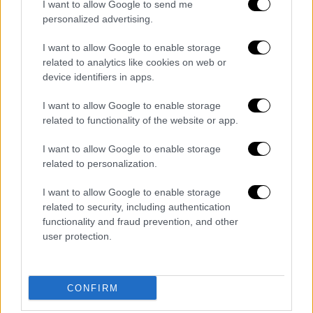
I want to allow Google to send me
πολυτραυματίες ασθενείς
.
personalized advertising.
Έπειτα από ιατρικό συμβούλιο που
I want to allow Google to enable storage
πραγματοποιήθηκε το απόγευμα της Τρίτης
related to analytics like cookies on web or
(12/5) αποφασίστηκε η μεταφορά της στο
device identifiers in apps.
νοσοκομείο ΚΑΤ. Εκεί υποβλήθηκε σε
I want to allow Google to enable storage
εκτεταμένες απεικονιστικές εξετάσεις και
related to functionality of the website or app.
σε προσπάθεια αιμοδυναμικής
σταθεροποίησης.
I want to allow Google to enable storage
related to personalization.
Πηγές από το ιατρικό περιβάλλον
αναφέρουν ότι η ανήλικη αναμενόταν να
I want to allow Google to enable storage
related to security, including authentication
οδηγηθεί στο χειρουργείο προκειμένου να
functionality and fraud prevention, and other
υποβληθεί σε
νευροχειρουργική επέμβαση
,
user protection.
καθώς έχει διαπιστωθεί
εγκεφαλικό οίδημα
σε συνδυασμό με τις σοβαρές
κρανιοεγκεφαλικές κακώσεις που υπέστη.
CONFIRM