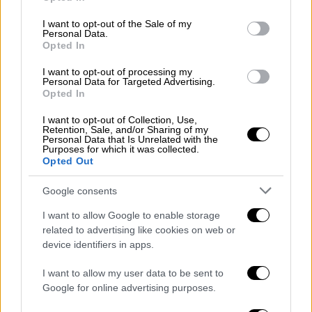
κατάσταση.
use your data for below specified purposes in below Google
consent section.
I want to opt-out of the Sale of my
Παρά τις προσπάθειες των γιατρών, η πρώτη
Personal Data.
17χρονη
κατέληξε έπειτα από περίπου μία
Opted In
ώρα ανάνηψης
και
καρδιοαναπνευστικής
I want to opt-out of processing my
αναζωογόνησης
(ΚΑΡΠΑ).
Personal Data for Targeted Advertising.
Opted In
Η κατάσταση της 17χρονης που
I want to opt-out of Collection, Use,
επέζησε
Retention, Sale, and/or Sharing of my
Personal Data that Is Unrelated with the
Purposes for which it was collected.
Η δεύτερη 17χρονη επανήλθε, αλλά κρίθηκε
Opted Out
αναγκαία η άμεση διασωλήνωσή της, καθώς η
Google consents
κατάσταση της υγείας της παραμένει
ιδιαίτερα σοβαρή, σύμφωνα με την ΕΡΤ.
I want to allow Google to enable storage
related to advertising like cookies on web or
Το κορίτσι φέρει κρανιοεγκεφαλικές
device identifiers in apps.
κακώσεις, αιμοθώρακα, σοβαρά τραύματα
I want to allow my user data to be sent to
στη λεκάνη και πολλαπλά κατάγματα,
Google for online advertising purposes.
γεγονός που την κατατάσσει στους
βαριά