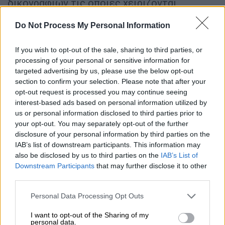
δικογραφιών τις οποίες χειρίζονται.
Do Not Process My Personal Information
ΔΙΑΒΑΣΤΕ ΕΠΙΣΗΣ
If you wish to opt-out of the sale, sharing to third parties, or
Ελλάδα
|
11.05.2026 22:14
processing of your personal or sensitive information for
Το λάθος που έκαναν οι ληστές στην
targeted advertising by us, please use the below opt-out
Κάτω Τιθορέα και το ηχητικό
section to confirm your selection. Please note that after your
ντοκουμέντο από τη διαφυγή τους
opt-out request is processed you may continue seeing
interest-based ads based on personal information utilized by
us or personal information disclosed to third parties prior to
your opt-out. You may separately opt-out of the further
disclosure of your personal information by third parties on the
Ωστόσο, το Ανώτατο Δικαστικό Συμβούλιο
IAB’s list of downstream participants. This information may
δεν προχώρησε στην πενταετή ανανέωση
also be disclosed by us to third parties on the
IAB’s List of
Downstream Participants
that may further disclose it to other
της θητείας
τους, όπως είχε το Κολλέγιο
third parties.
των Ευρωπαίων Εισαγγελέων.
Please note that this website/app uses one or more Google
Personal Data Processing Opt Outs
Όπως ανέφερε στο κεντρικό δελτίο
services and may gather and store information including but
ειδήσεων του
OPEN
η
Έφη Κουτσοκώστα
,
not limited to your visit or usage behaviour. You may click to
I want to opt-out of the Sharing of my
personal data.