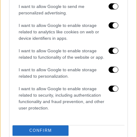
I want to allow Google to send me
Από την πλευρά της η Ευρωπαϊκή Εισαγγελία
personalized advertising.
κληθείσα να σχολιάσει την απόφαση,
ανέφερε ότι «
δεν έχει λάβει καμία επίσημη
I want to allow Google to enable storage
related to analytics like cookies on web or
πληροφορία
σχετικά με την απόφαση του
device identifiers in apps.
Ανώτατου Δικαστικού Συμβουλίου.
I want to allow Google to enable storage
Μόλις λάβουμε επίσημες πληροφορίες, θα
related to functionality of the website or app.
αναλύσουμε την απόφαση και θα
I want to allow Google to enable storage
καθορίσουμε τα κατάλληλα επόμενα
related to personalization.
βήματα».
I want to allow Google to enable storage
related to security, including authentication
functionality and fraud prevention, and other
user protection.
video
CONFIRM