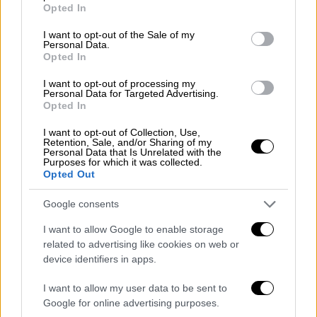
grant or deny consent to Google and its third-party tags to
πρόκειται για μία
μεσοβέζικη λύση
που
Opted In
use your data for below specified purposes in below Google
δημιουργεί αρκετές απορίες και προκαλεί το
consent section.
I want to opt-out of the Sale of my
ερώτημα τι θα γινόταν αν δεν είχε έρθει
Personal Data.
Opted In
στην Ελλάδα η Λάουρα Κοβέσι.
I want to opt-out of processing my
Παράλληλα, υπάρχει και ένα
παράδοξο
στην
Personal Data for Targeted Advertising.
Opted In
απόφαση. Την ώρα που έγκριτοι νομικοί
όπως ο Ευάγγελος Βενιζέλος, υποστηρίζουν
I want to opt-out of Collection, Use,
Retention, Sale, and/or Sharing of my
ότι την αρμοδιότητα για τον διορισμό και
Personal Data that Is Unrelated with the
την ανανέωση της θητείας των
Purposes for which it was collected.
Opted Out
εισαγγελικών λειτουργών στην Ελλάδα
βάσει Συντάγματος έχει ο Άρειος Πάγος και
Google consents
το Ανώτατο Δικαστικό Συμβούλιο,
I want to allow Google to enable storage
εντούτοις
κανείς δεν αμφισβητεί το
related to advertising like cookies on web or
καταστατικό της Ευρωπαϊκής Εισαγγελίας
device identifiers in apps.
που ορίζει ρητά ότι η θητεία των
I want to allow my user data to be sent to
εντεταλμένων εισαγγελέων είναι
Google for online advertising purposes.
πενταετής
.