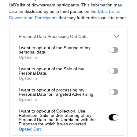
IAB’s list of downstream participants. This information may
also be disclosed by us to third parties on the
IAB’s List of
Συναγερμός
στις αστυνομικές Αρχές της
Downstream Participants
that may further disclose it to other
Κορίνθου
, καθώς
άνδρας εντοπίστηκε με
third parties.
τραύμα από όπλο
.
Please note that this website/app uses one or more Google
Personal Data Processing Opt Outs
Το συμβάν σημειώθηκε στο
Μπολάτι
και
τον
services and may gather and store information including but
not limited to your visit or usage behaviour. You may click to
I want to opt-out of the Sharing of my
69χρονο εντόπισε ο αδερφός του
, όπως
personal data.
grant or deny consent to Google and its third-party tags to
μεταδίδει το korinthia24.gr.
Opted In
use your data for below specified purposes in below Google
consent section.
I want to opt-out of the Sale of my
Περισσότερα σε λίγο...
Personal Data.
Opted In
I want to opt-out of processing my
Personal Data for Targeted Advertising.
Τα σχολιά σας δημοσιεύονται άμεσα με δική σας ευθύνη. Το
Opted In
ΕΘΝΟΣ θα παρεμβαίνει και τα προσβλητικά σχόλια θα
διαγράφονται
I want to opt-out of Collection, Use,
Retention, Sale, and/or Sharing of my
Personal Data that Is Unrelated with the
Purposes for which it was collected.
Opted Out