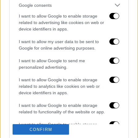
Google consents
I want to allow Google to enable storage
related to advertising like cookies on web or
device identifiers in apps.
καταχώρηση
I want to allow my user data to be sent to
Google for online advertising purposes.
Διαβάστε ακόμη
I want to allow Google to send me
O στρατηγός ήταν σχιζοφρενής, εμμονικός,
personalized advertising.
πλησίαζε τα 75 όταν τον αντάμωσε η δόξα –
Εκείνος που άλλαξε την πορεία της
Ιστορίας!
I want to allow Google to enable storage
related to analytics like cookies on web or
Ελισάβετ Κωνσταντινίδου στο ethnos.gr:
device identifiers in apps.
«Κάθε πόλεμος είναι ένας εμφύλιος, όλοι
είμαστε αδέλφια»
I want to allow Google to enable storage
related to functionality of the website or app.
Στον εισαγγελέα ο ιδιοκτήτης του beach
bar για τον θάνατο του 4χρονου στην Πάρο -
I want to allow Google to enable storage
Στο «μικροσκόπιο» ο ρόλος του
CONFIRM
ναυαγοσώστη
related to personalization.